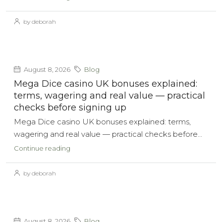
by deborah
August 8, 2026
Blog
Mega Dice casino UK bonuses explained:
terms, wagering and real value — practical
checks before signing up
Mega Dice casino UK bonuses explained: terms,
wagering and real value — practical checks before...
Continue reading
by deborah
August 8, 2026
Blog