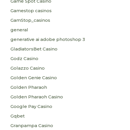
Game Spot Casino
Gamestop casinos
GamStop_casinos
general
generative ai adobe photoshop 3
GladiatorsBet Casino
Godz Casino
Golazzo Casino
Golden Genie Casino
Golden Pharaoh
Golden Pharaoh Casino
Google Pay Casino
Gqbet
Granpampa Casino