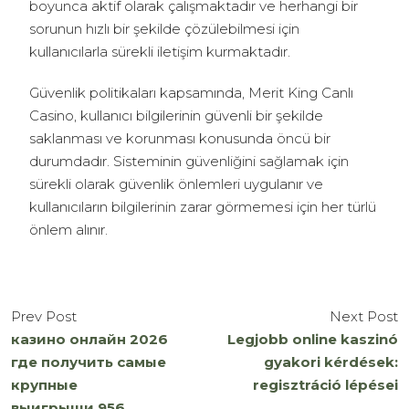
boyunca aktif olarak çalışmaktadır ve herhangi bir
sorunun hızlı bir şekilde çözülebilmesi için
kullanıcılarla sürekli iletişim kurmaktadır.
Güvenlik politikaları kapsamında, Merit King Canlı
Casino, kullanıcı bilgilerinin güvenli bir şekilde
saklanması ve korunması konusunda öncü bir
durumdadır. Sisteminin güvenliğini sağlamak için
sürekli olarak güvenlik önlemleri uygulanır ve
kullanıcıların bilgilerinin zarar görmemesi için her türlü
önlem alınır.
Prev Post
Next Post
казино онлайн 2026
Legjobb online kaszinó
где получить самые
gyakori kérdések:
крупные
regisztráció lépései
выигрыши.956