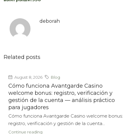
deborah
Related posts
August 8, 2026
Blog
Cómo funciona Avantgarde Casino
welcome bonus: registro, verificación y
gestión de la cuenta — análisis práctico
para jugadores
Cómo funciona Avantgarde Casino welcome bonus:
registro, verificación y gestión de la cuenta...
Continue reading