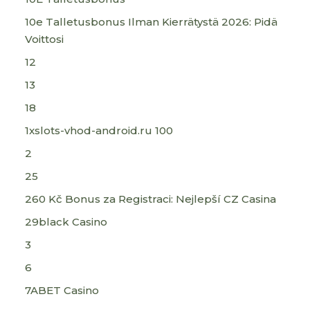
10e Talletusbonus Ilman Kierrätystä 2026: Pidä
Voittosi
12
13
18
1xslots-vhod-android.ru 100
2
25
260 Kč Bonus za Registraci: Nejlepší CZ Casina
29black Casino
3
6
7ABET Casino