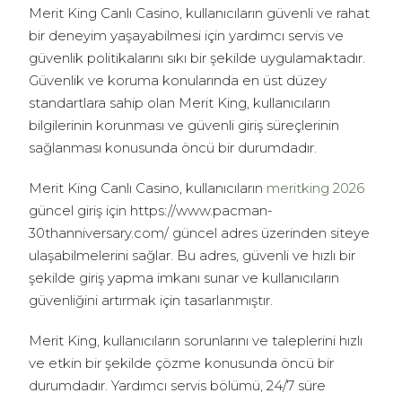
Merit King Canlı Casino, kullanıcıların güvenli ve rahat
bir deneyim yaşayabilmesi için yardımcı servis ve
güvenlik politikalarını sıkı bir şekilde uygulamaktadır.
Güvenlik ve koruma konularında en üst düzey
standartlara sahip olan Merit King, kullanıcıların
bilgilerinin korunması ve güvenli giriş süreçlerinin
sağlanması konusunda öncü bir durumdadır.
Merit King Canlı Casino, kullanıcıların
meritking 2026
güncel giriş için https://www.pacman-
30thanniversary.com/ güncel adres üzerinden siteye
ulaşabilmelerini sağlar. Bu adres, güvenli ve hızlı bir
şekilde giriş yapma imkanı sunar ve kullanıcıların
güvenliğini artırmak için tasarlanmıştır.
Merit King, kullanıcıların sorunlarını ve taleplerini hızlı
ve etkin bir şekilde çözme konusunda öncü bir
durumdadır. Yardımcı servis bölümü, 24/7 süre