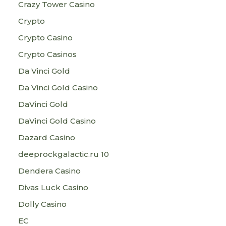
Crazy Tower Сasino
Crypto
Crypto Casino
Crypto Casinos
Da Vinci Gold
Da Vinci Gold Casino
DaVinci Gold
DaVinci Gold Casino
Dazard Casino
deeprockgalactic.ru 10
Dendera Casino
Divas Luck Casino
Dolly Casino
EC