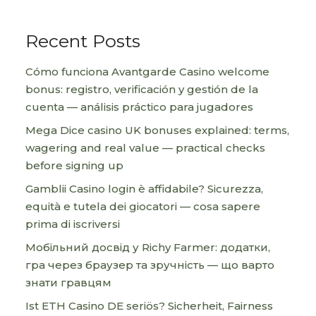
Recent Posts
Cómo funciona Avantgarde Casino welcome
bonus: registro, verificación y gestión de la
cuenta — análisis práctico para jugadores
Mega Dice casino UK bonuses explained: terms,
wagering and real value — practical checks
before signing up
Gamblii Casino login è affidabile? Sicurezza,
equità e tutela dei giocatori — cosa sapere
prima di iscriversi
Мобільний досвід у Richy Farmer: додатки,
гра через браузер та зручність — що варто
знати гравцям
Ist ETH Casino DE seriös? Sicherheit, Fairness