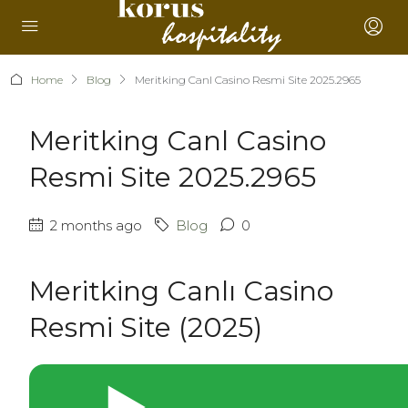
Home
Blog
Meritking Canl Casino Resmi Site 2025.2965
Meritking Canl Casino
Resmi Site 2025.2965
2 months ago
Blog
0
Meritking Canlı Casino
Resmi Site (2025)