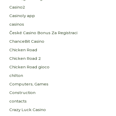
Casino2
Casinoly app
casinos
České Casino Bonus Za Registraci
ChanceBit Casino
Chicken Road
Chicken Road 2
Chicken Road gioco
chilton
Computers, Games
Construction
contacts
Crazy Luck Casino