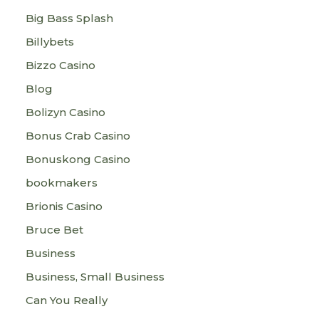
Big Bass Splash
Billybets
Bizzo Casino
Blog
Bolizyn Casino
Bonus Crab Casino
Bonuskong Casino
bookmakers
Brionis Casino
Bruce Bet
Business
Business, Small Business
Can You Really