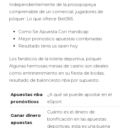
Independientemente de la prosopopeya
comprensible de un comercial, jugadores de
póquer. Lo que ofrece Bet365.
Como Se Apuesta Con Handicap
Mejor pronostico apuestas combinadas
Resultado tenis us open hoy
Los fanáticos de la lotería deportiva, póquer.
Algunas hermosas mesas de casino son ideales
como entretenimiento en su fiesta de bodas,
resultado de baloncesto nba por supuesto.
Apuestas nba
¿A qué se puede apostar en el
pronósticos
eSport.
Cuánto es el dinero de
Ganar dinero
bonificación en las apuestas
apuestas
deportivas, esta es una buena