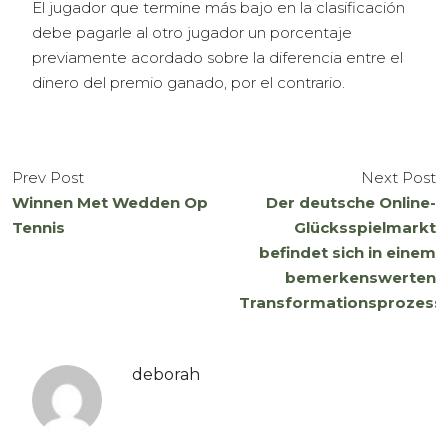
El jugador que termine más bajo en la clasificación
debe pagarle al otro jugador un porcentaje
previamente acordado sobre la diferencia entre el
dinero del premio ganado, por el contrario.
Prev Post
Next Post
Winnen Met Wedden Op
Der deutsche Online-
Tennis
Glücksspielmarkt
befindet sich in einem
bemerkenswerten
Transformationsprozess,
deborah