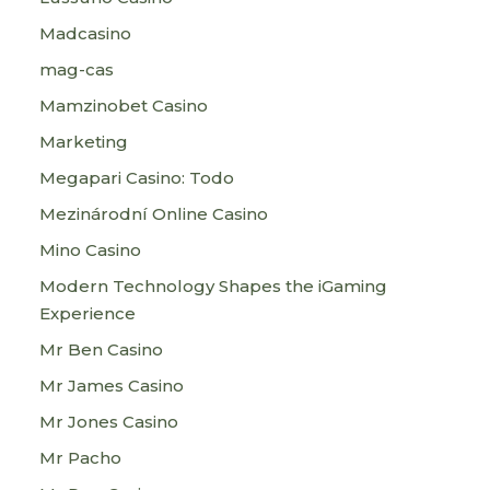
Madcasino
mag-cas
Mamzinobet Casino
Marketing
Megapari Casino: Todo
Mezinárodní Online Casino
Mino Casino
Modern Technology Shapes the iGaming
Experience
Mr Ben Casino
Mr James Casino
Mr Jones Casino
Mr Pacho