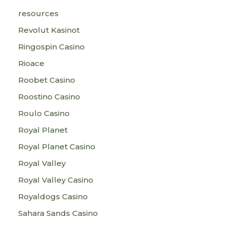
resources
Revolut Kasinot
Ringospin Casino
Rioace
Roobet Casino
Roostino Casino
Roulo Casino
Royal Planet
Royal Planet Casino
Royal Valley
Royal Valley Casino
Royaldogs Casino
Sahara Sands Casino