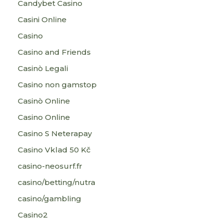
Candybet Casino
Casini Online
Casino
Casino and Friends
Casinò Legali
Casino non gamstop
Casinò Online
Casino Online
Casino S Neterapay
Casino Vklad 50 Kč
casino-neosurf.fr
casino/betting/nutra
casino/gambling
Casino2