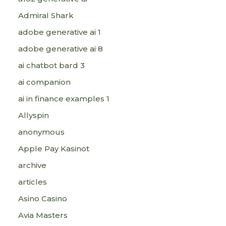
Admiral Shark
adobe generative ai 1
adobe generative ai 8
ai chatbot bard 3
ai companion
ai in finance examples 1
Allyspin
anonymous
Apple Pay Kasinot
archive
articles
Asino Casino
Avia Masters