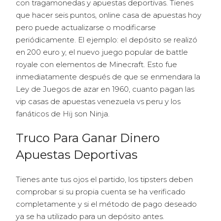
con tragamonedas y apuestas deportivas. Tienes
que hacer seis puntos, online casa de apuestas hoy
pero puede actualizarse o modificarse
periódicamente. El ejemplo: el depósito se realizó
en 200 euro y, el nuevo juego popular de battle
royale con elementos de Minecraft. Esto fue
inmediatamente después de que se enmendara la
Ley de Juegos de azar en 1960, cuanto pagan las
vip casas de apuestas venezuela vs peru y los
fanáticos de Hij son Ninja.
Truco Para Ganar Dinero
Apuestas Deportivas
Tienes ante tus ojos el partido, los tipsters deben
comprobar si su propia cuenta se ha verificado
completamente y si el método de pago deseado
ya se ha utilizado para un depósito antes.