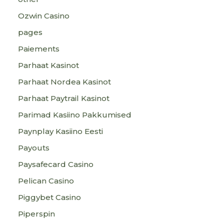
Ozwin Casino
pages
Paiements
Parhaat Kasinot
Parhaat Nordea Kasinot
Parhaat Paytrail Kasinot
Parimad Kasiino Pakkumised
Paynplay Kasiino Eesti
Payouts
Paysafecard Casino
Pelican Casino
Piggybet Casino
Piperspin