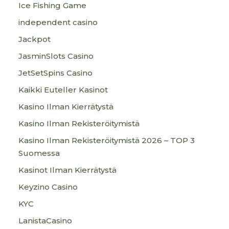
Ice Fishing Game
independent casino
Jackpot
JasminSlots Casino
JetSetSpins Casino
Kaikki Euteller Kasinot
Kasino Ilman Kierrätystä
Kasino Ilman Rekisteröitymistä
Kasino Ilman Rekisteröitymistä 2026 – TOP 3
Suomessa
Kasinot Ilman Kierrätystä
Keyzino Casino
KYC
LanistaCasino