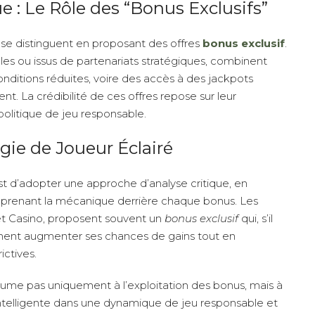
e : Le Rôle des “Bonus Exclusifs”
s se distinguent en proposant des offres
bonus exclusif
.
les ou issus de partenariats stratégiques, combinent
ditions réduites, voire des accès à des jackpots
nt. La crédibilité de ces offres repose sur leur
politique de jeu responsable.
gie de Joueur Éclairé
st d’adopter une approche d’analyse critique, en
mprenant la mécanique derrière chaque bonus. Les
et Casino, proposent souvent un
bonus exclusif
qui, s’il
ivement augmenter ses chances de gains tout en
ictives.
ume pas uniquement à l’exploitation des bonus, mais à
n intelligente dans une dynamique de jeu responsable et