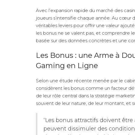
Avec l’expansion rapide du marché des casinos 
joueurs s’intensifie chaque année. Au cœur d
véritables leviers pour offrir une valeur ajo
les bonus ne se valent pas, et comprendre le
basée sur des données concrètes et une co
Les Bonus : une Arme à Do
Gaming en Ligne
Selon une étude récente menée par le cabi
considèrent les bonus comme un facteur dét
de leur rôle central dans la stratégie market
souvent de leur nature, de leur montant, et s
“Les bonus attractifs doivent être
peuvent dissimuler des conditions