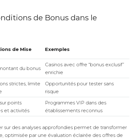
onditions de Bonus dans le
ions de Mise
Exemples
Casinos avec offre “bonus exclusif”
 montant du bonus
enrichie
ons strictes, limite
Opportunités pour tester sans
e
risque
sur points
Programmes VIP dans des
 et activités
établissements reconnus
yer sur des analyses approfondies permet de transformer
e, optimisée par une évaluation éclairée des offres de