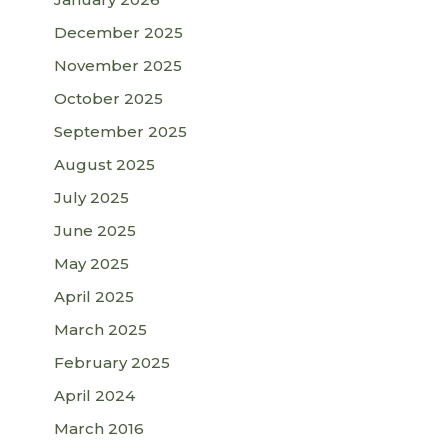
December 2025
November 2025
October 2025
September 2025
August 2025
July 2025
June 2025
May 2025
April 2025
March 2025
February 2025
April 2024
March 2016