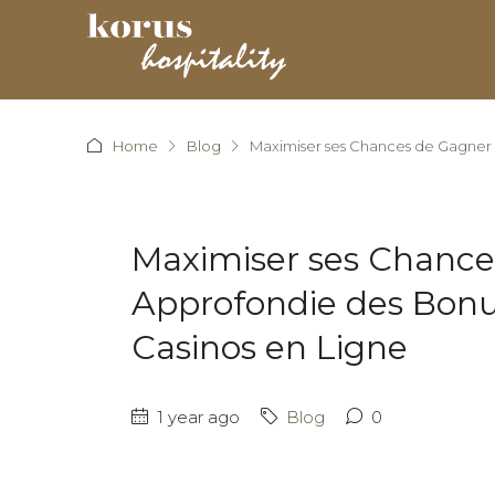
Home
Blog
Maximiser ses Chances de Gagner :
Maximiser ses Chance
Approfondie des Bonus
Casinos en Ligne
1 year ago
Blog
0