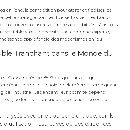
en ligne, la compétition pour attirer et fidéliser les
e cette stratégie compétitive se trouvent les bonus,
utée aux nouveaux inscrits comme aux habitués. Mais tous
ur véritable valeur nécessite une approche experte,
nnaissance approfondie des mécanismes en jeu.
uble Tranchant dans le Monde du
net
Statista
, près de 85 % des joueurs en ligne
erminant lors de leur choix de plateforme, témoignant
ing de l’industrie. Cependant, leur optimité dépend
urtout, de leur transparence et conditions associées.
 analysés avec une approche critique, car ils
 d’utilisation restrictives ou des exigences