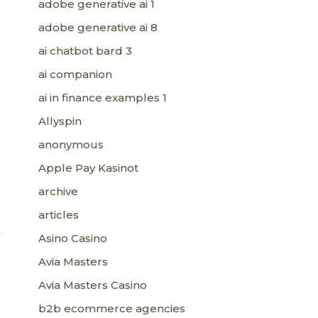
adobe generative ai 1
adobe generative ai 8
ai chatbot bard 3
ai companion
ai in finance examples 1
Allyspin
anonymous
Apple Pay Kasinot
archive
articles
Asino Casino
Avia Masters
Avia Masters Casino
b2b ecommerce agencies