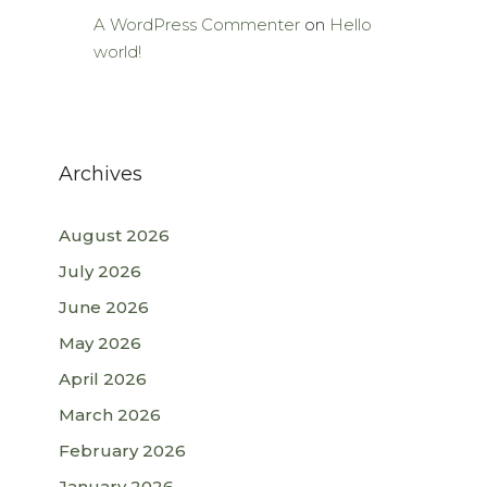
A WordPress Commenter
on
Hello
world!
Archives
August 2026
July 2026
June 2026
May 2026
April 2026
March 2026
February 2026
January 2026