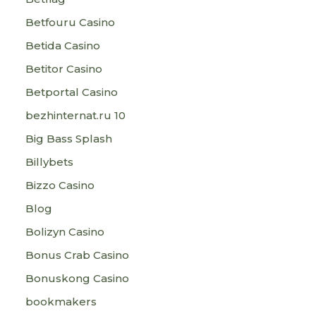
Betfouru Casino
Betida Casino
Betitor Casino
Betportal Casino
bezhinternat.ru 10
Big Bass Splash
Billybets
Bizzo Casino
Blog
Bolizyn Casino
Bonus Crab Casino
Bonuskong Casino
bookmakers