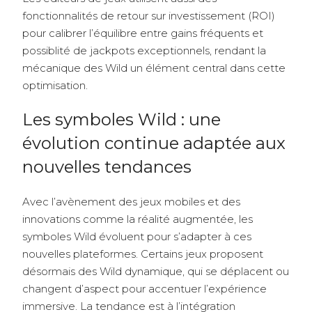
fonctionnalités de
retour sur investissement (ROI)
pour calibrer l’équilibre entre gains fréquents et
possiblité de jackpots exceptionnels, rendant la
mécanique des Wild un élément central dans cette
optimisation.
Les symboles Wild : une
évolution continue adaptée aux
nouvelles tendances
Avec l’avènement des jeux mobiles et des
innovations comme la réalité augmentée, les
symboles Wild évoluent pour s’adapter à ces
nouvelles plateformes. Certains jeux proposent
désormais des Wild dynamique, qui se déplacent ou
changent d’aspect pour accentuer l’expérience
immersive. La tendance est à l’intégration