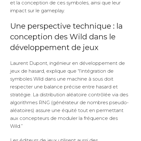
et la conception de ces symboles, ainsi que leur
impact sur le gameplay.
Une perspective technique : la
conception des Wild dans le
développement de jeux
Laurent Dupont, ingénieur en développement de
jeux de hasard, explique que “l’intégration de
symboles Wild dans une machine à sous doit
respecter une balance précise entre hasard et
stratégie. La distribution aléatoire contrôlée via des
algorithmes RNG (générateur de nombres pseudo-
aléatoires) assure une équité tout en permettant
aux concepteurs de moduler la fréquence des
Wild.”
Les éditeurs de jeux utilisent aussi des