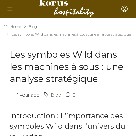
Home
Blog
Les symboles Wild dans les machines à sous : une analyse stratégique
Les symboles Wild dans
les machines à sous : une
analyse stratégique
1 year ago
Blog
0
Introduction : L’importance des
symboles Wild dans l’univers du