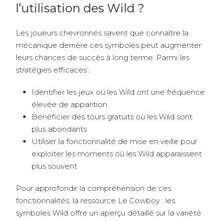
l’utilisation des Wild ?
Les joueurs chevronnés savent que connaître la
mécanique derrière ces symboles peut augmenter
leurs chances de succès à long terme. Parmi les
stratégies efficaces :
Identifier les jeux où les Wild ont une fréquence
élevée de apparition
Bénéficier des tours gratuits où les Wild sont
plus abondants
Utiliser la fonctionnalité de mise en veille pour
exploiter les moments où les Wild apparaissent
plus souvent
Pour approfondir la compréhension de ces
fonctionnalités, la ressource Le Cowboy : les
symboles Wild offre un aperçu détaillé sur la variété