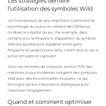
Les stratégies derrière
l’utilisation des symboles Wild
Les concepteurs de jeux exploitent sciemment la
psychologie du joueur en utilisant des Wild pour
moduler la volatilité du jeu. Par exemple, dans
certains jeux, la fréquence d’apparition du symbole
Wild est ajustée pour équilibrer entre gains
fréquents et jackpots plus rares, créant ainsi un jeu à
la fois stimulant et captivant.
Selon les données de l’industrie, environ 70% des
machines à sous modernes intègrent des symboles
Wild avec des fonctionnalités évoluées, ce qui
témoigne de leur importance stratégique pour
maximiser l’engagement.
Quand et comment optimiser