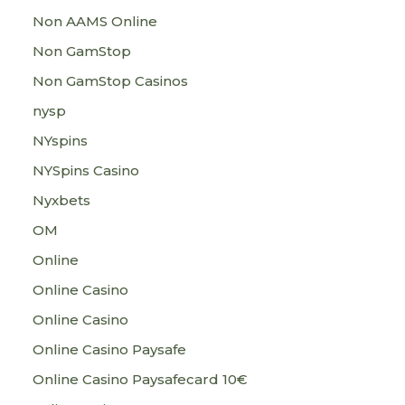
Non AAMS Online
Non GamStop
Non GamStop Casinos
nysp
NYspins
NYSpins Casino
Nyxbets
OM
Online
Online Casino
Online Casino
Online Casino Paysafe
Online Casino Paysafecard 10€