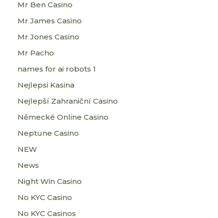
Mr Ben Casino
Mr James Casino
Mr Jones Casino
Mr Pacho
names for ai robots 1
Nejlepsi Kasina
Nejlepší Zahraniční Casino
Německé Online Casino
Neptune Casino
NEW
News
Night Win Casino
No KYC Casino
No KYC Casinos