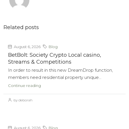
Related posts
August 6, 2026
Blog
BetBolt: Society Crypto Local casino,
Streams & Competitions
In order to result in this new DreamDrop function,
members need residential property unique...
Continue reading
by deborah
August 6, 2026
Blog