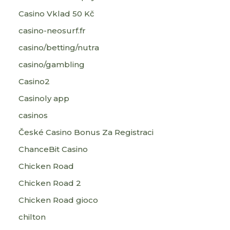
Casino Vklad 50 Kč
casino-neosurf.fr
casino/betting/nutra
casino/gambling
Casino2
Casinoly app
casinos
České Casino Bonus Za Registraci
ChanceBit Casino
Chicken Road
Chicken Road 2
Chicken Road gioco
chilton