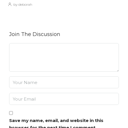
by deborah
Join The Discussion
Save my name, email, and website in this
browser for the next time I comment.