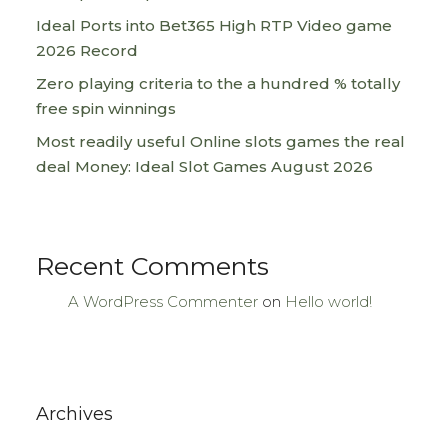
Ideal Ports into Bet365 High RTP Video game
2026 Record
Zero playing criteria to the a hundred % totally
free spin winnings
Most readily useful Online slots games the real
deal Money: Ideal Slot Games August 2026
Recent Comments
A WordPress Commenter
on
Hello world!
Archives