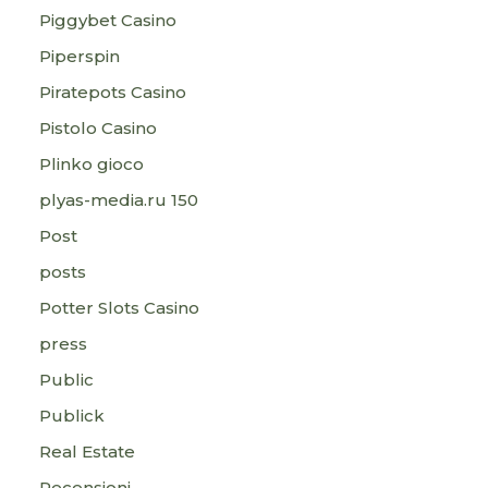
Piggybet Casino
Piperspin
Piratepots Casino
Pistolo Casino
Plinko gioco
plyas-media.ru 150
Post
posts
Potter Slots Casino
press
Public
Publick
Real Estate
Recensioni