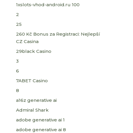
1xslots-vhod-android.ru 100
2
25
260 Kč Bonus za Registraci: Nejlepší
CZ Casina
29black Casino
3
6
7ABET Casino
8
a16z generative ai
Admiral Shark
adobe generative ai 1
adobe generative ai 8