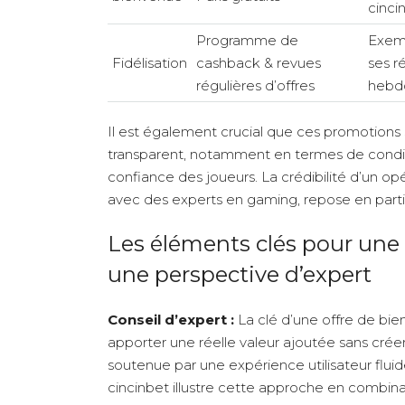
cinci
Programme de
Exem
Fidélisation
cashback & revues
ses 
régulières d’offres
hebd
Il est également crucial que ces promotion
transparent, notamment en termes de condition
confiance des joueurs. La crédibilité d’un o
avec des experts en gaming, repose en partie 
Les éléments clés pour une
une perspective d’expert
Conseil d’expert :
La clé d’une offre de bie
apporter une réelle valeur ajoutée sans cr
soutenue par une expérience utilisateur flu
cincinbet illustre cette approche en combinan