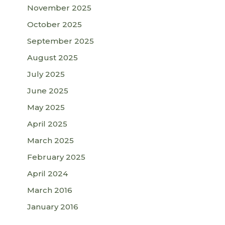
November 2025
October 2025
September 2025
August 2025
July 2025
June 2025
May 2025
April 2025
March 2025
February 2025
April 2024
March 2016
January 2016