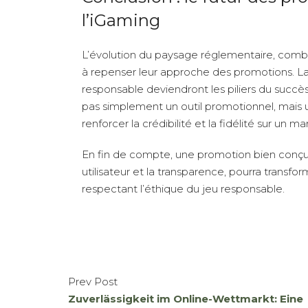
l’iGaming
L’évolution du paysage réglementaire, combi
à repenser leur approche des promotions. La t
responsable deviendront les piliers du succè
pas simplement un outil promotionnel, mais 
renforcer la crédibilité et la fidélité sur un
En fin de compte, une promotion bien conçu
utilisateur et la transparence, pourra transfor
respectant l’éthique du jeu responsable.
Prev Post
Zuverlässigkeit im Online-Wettmarkt: Eine