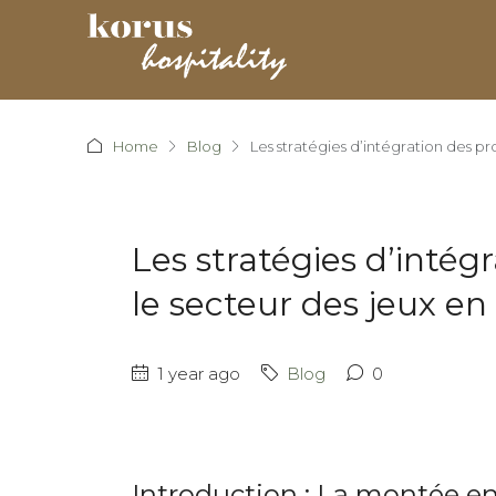
Home
Blog
Les stratégies d’intégration des p
Les stratégies d’inté
le secteur des jeux en
1 year ago
Blog
0
Introduction : La montée e