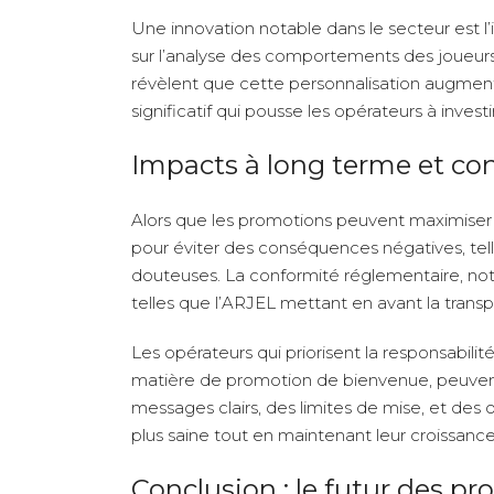
Une innovation notable dans le secteur est l
sur l’analyse des comportements des joueurs
révèlent que cette personnalisation augment
significatif qui pousse les opérateurs à inves
Impacts à long terme et co
Alors que les promotions peuvent maximiser le
pour éviter des conséquences négatives, tell
douteuses. La conformité réglementaire, not
telles que l’ARJEL mettant en avant la tra
Les opérateurs qui priorisent la responsabil
matière de promotion de bienvenue, peuvent 
messages clairs, des limites de mise, et des 
plus saine tout en maintenant leur croissan
Conclusion : le futur des p