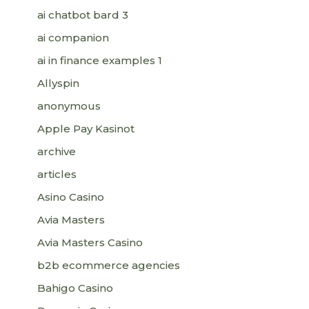
ai chatbot bard 3
ai companion
ai in finance examples 1
Allyspin
anonymous
Apple Pay Kasinot
archive
articles
Asino Casino
Avia Masters
Avia Masters Casino
b2b ecommerce agencies
Bahigo Casino