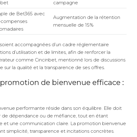
nbet
campagne
ple de Bet365 avec
Augmentation de la rétention
récompenses
mensuelle de 15%
omadaires
s soient accompagnées d’un cadre réglementaire
s d’utilisation et de limites, afin de renforcer la
pérateur comme Cincinbet, mentionné lors de discussions
sur la qualité et la transparence de ses offres.
 promotion de bienvenue efficace :
nvenue performante réside dans son équilibre. Elle doit
éer de dépendance ou de méfiance, tout en étant
ide et une communication claire. La promotion bienvenue
t simplicité, transparence et incitations concrètes.