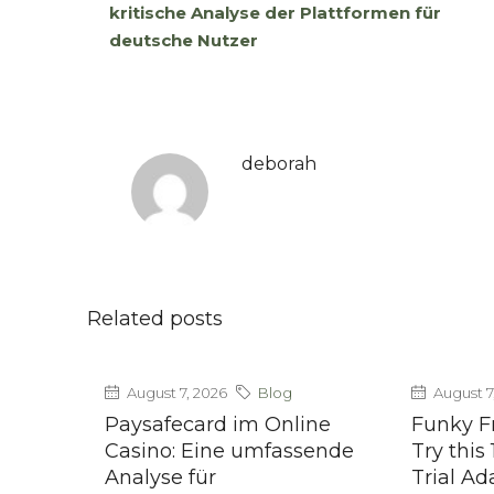
kritische Analyse der Plattformen für
deutsche Nutzer
deborah
Related posts
August 7, 2026
Blog
August 7
Paysafecard im Online
Funky Fr
Casino: Eine umfassende
Try this
Analyse für
Trial Ad