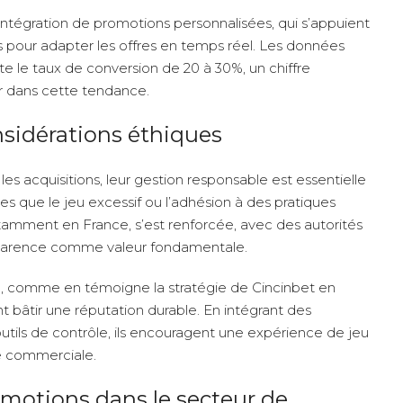
’intégration de promotions personnalisées, qui s’appuient
 pour adapter les offres en temps réel. Les données
e le taux de conversion de 20 à 30%, un chiffre
tir dans cette tendance.
nsidérations éthiques
s acquisitions, leur gestion responsable est essentielle
es que le jeu excessif ou l’adhésion à des pratiques
amment en France, s’est renforcée, avec des autorités
nsparence comme valeur fondamentale.
ité, comme en témoigne la stratégie de Cincinbet en
bâtir une réputation durable. En intégrant des
outils de contrôle, ils encouragent une expérience de jeu
ce commerciale.
romotions dans le secteur de