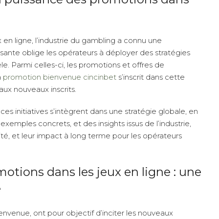
en ligne, l’industrie du gambling a connu une
ssante oblige les opérateurs à déployer des stratégies
tèle. Parmi celles-ci, les promotions et offres de
a
promotion bienvenue cincinbet
s’inscrit dans cette
ux nouveaux inscrits.
s initiatives s’intègrent dans une stratégie globale, en
xemples concrets, et des insights issus de l’industrie,
cité, et leur impact à long terme pour les opérateurs
tions dans les jeux en ligne : une
e
venue, ont pour objectif d’inciter les nouveaux