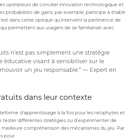
 les opérateurs de concilier innovation technologique et
s probabilités de gains, par exemple, participe à établir
’est dans cette optique qu’intervient la pertinence de
, qui permettent aux usagers de se familiariser avec
uits n’est pas simplement une stratégie
ducative visant à sensibiliser sur le
mouvoir un jeu responsable.” — Expert en
gratuits dans leur contexte
lateforme d’apprentissage à la fois pour les néophytes et
 tester différentes stratégies ou d’expérimenter de
 une meilleure compréhension des mécanismes du jeu. Par
es pour :