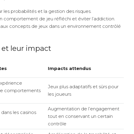
 les probabilités et la gestion des risques.
 comportement de jeu réfléchi et éviter l’addiction.
aux concepts de jeux dans un environnement contrôlé
 et leur impact
tes
Impacts attendus
expérience
Jeux plus adaptatifs et sûrs pour
n de comportements
les joueurs
Augmentation de l’engagement
dans les casinos
tout en conservant un certain
contrôle