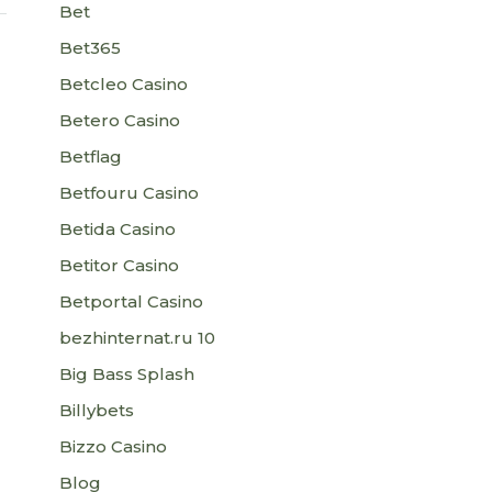
Bet
Bet365
Betcleo Casino
Betero Casino
Betflag
Betfouru Casino
Betida Casino
Betitor Casino
Betportal Casino
bezhinternat.ru 10
Big Bass Splash
Billybets
Bizzo Casino
Blog