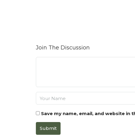
Join The Discussion
Save my name, email, and website in t
Submit