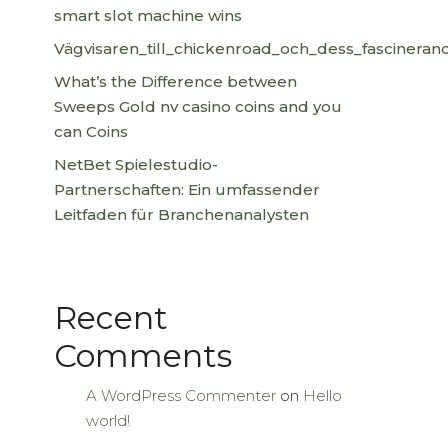
smart slot machine wins
Vägvisaren_till_chickenroad_och_dess_fascineran
What’s the Difference between
Sweeps Gold nv casino coins and you
can Coins
NetBet Spielestudio-
Partnerschaften: Ein umfassender
Leitfaden für Branchenanalysten
Recent
Comments
A WordPress Commenter
on
Hello
world!