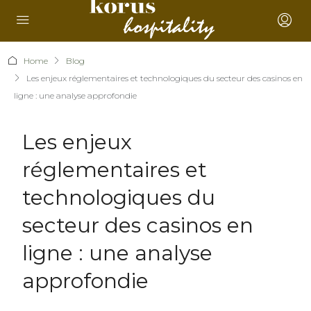
Home
Blog
Les enjeux réglementaires et technologiques du secteur des casinos en
ligne : une analyse approfondie
Les enjeux
réglementaires et
technologiques du
secteur des casinos en
ligne : une analyse
approfondie