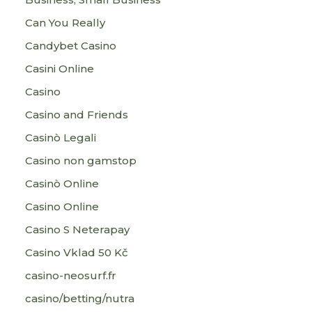
Can You Really
Candybet Casino
Casini Online
Casino
Casino and Friends
Casinò Legali
Casino non gamstop
Casinò Online
Casino Online
Casino S Neterapay
Casino Vklad 50 Kč
casino-neosurf.fr
casino/betting/nutra