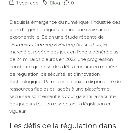
1 year ago
Blog
0
Depuis la émergence du numérique, l’industrie des
jeux d’argent en ligne a connu une croissance
exponentielle. Selon une étude récente de
l’
European Gaming & Betting Association
, le
marché européen des jeux en ligne a généré plus
de
24 milliards d’euros en 2022
, une progression
constante qui pose des défis cruciaux en matière
de régulation, de sécurité, et d’innovation
technologique. Parmi ces enjeux, la disponibilité de
ressources fiables et l’accès à une plateforme
sécurisée sont essentiels pour garantir la sécurité
des joueurs tout en respectant la législation en
vigueur.
Les défis de la régulation dans