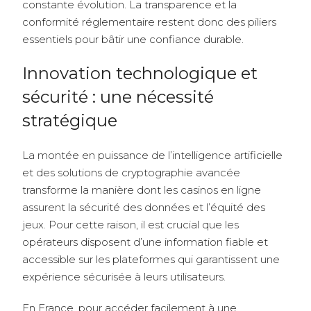
constante évolution. La transparence et la
conformité réglementaire restent donc des piliers
essentiels pour bâtir une confiance durable.
Innovation technologique et
sécurité : une nécessité
stratégique
La montée en puissance de l’intelligence artificielle
et des solutions de cryptographie avancée
transforme la manière dont les casinos en ligne
assurent la sécurité des données et l’équité des
jeux. Pour cette raison, il est crucial que les
opérateurs disposent d’une information fiable et
accessible sur les plateformes qui garantissent une
expérience sécurisée à leurs utilisateurs.
En France, pour accéder facilement à une