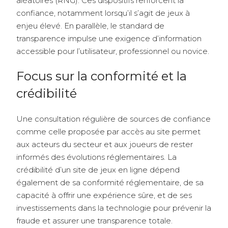
aléatoires (RNG). Ces dispositifs renforcent la
confiance, notamment lorsqu’il s’agit de jeux à
enjeu élevé. En parallèle, le standard de
transparence impulse une exigence d’information
accessible pour l’utilisateur, professionnel ou novice.
Focus sur la conformité et la
crédibilité
Une consultation régulière de sources de confiance
comme celle proposée par accès au site permet
aux acteurs du secteur et aux joueurs de rester
informés des évolutions réglementaires. La
crédibilité d’un site de jeux en ligne dépend
également de sa conformité réglementaire, de sa
capacité à offrir une expérience sûre, et de ses
investissements dans la technologie pour prévenir la
fraude et assurer une transparence totale.