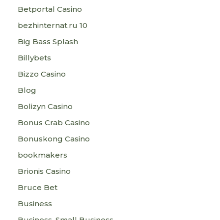
Betportal Casino
bezhinternat.ru 10
Big Bass Splash
Billybets
Bizzo Casino
Blog
Bolizyn Casino
Bonus Crab Casino
Bonuskong Casino
bookmakers
Brionis Casino
Bruce Bet
Business
Business, Small Business