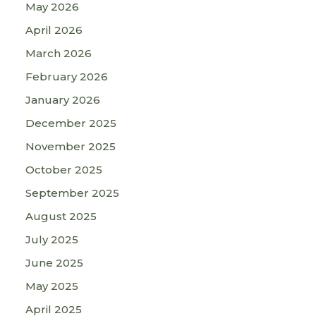
May 2026
April 2026
March 2026
February 2026
January 2026
December 2025
November 2025
October 2025
September 2025
August 2025
July 2025
June 2025
May 2025
April 2025