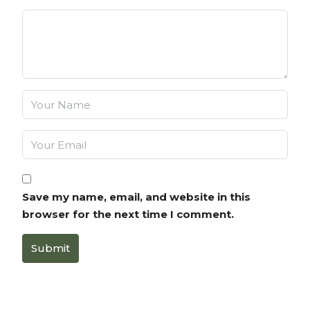
Save my name, email, and website in this
browser for the next time I comment.
Submit