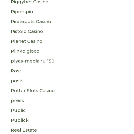
Piggybet Casino
Piperspin
Piratepots Casino
Pistolo Casino
Planet Casino
Plinko gioco
plyas-media.ru 150
Post
posts
Potter Slots Casino
press
Public
Publick
Real Estate