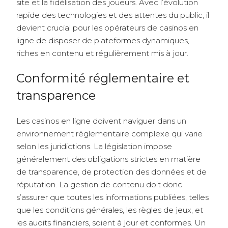
site et la fidélisation des joueurs. Avec l’évolution
rapide des technologies et des attentes du public, il
devient crucial pour les opérateurs de casinos en
ligne de disposer de plateformes dynamiques,
riches en contenu et régulièrement mis à jour.
Conformité réglementaire et
transparence
Les casinos en ligne doivent naviguer dans un
environnement réglementaire complexe qui varie
selon les juridictions. La législation impose
généralement des obligations strictes en matière
de transparence, de protection des données et de
réputation. La gestion de contenu doit donc
s’assurer que toutes les informations publiées, telles
que les conditions générales, les règles de jeux, et
les audits financiers, soient à jour et conformes. Un