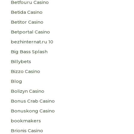
Betfouru Casino
Betida Casino
Betitor Casino
Betportal Casino
bezhinternat.ru 10
Big Bass Splash
Billybets
Bizzo Casino
Blog
Bolizyn Casino
Bonus Crab Casino
Bonuskong Casino
bookmakers
Brionis Casino