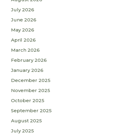
July 2026
June 2026
May 2026
April 2026
March 2026
February 2026
January 2026
December 2025
November 2025
October 2025
September 2025
August 2025
July 2025