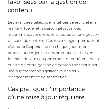
favorisées par la gestion de
contenu
Les avancées telles que l’intelligence artificielle, la
réalité virtuelle, et la personnalisation des
recommandations reposent toutes sur une gestion
efficace du contenu. Ces technologies permettent
d’adapter l’expérience de chaque joueur, en
proposant des jeux et des promotions ciblés en
fonction de leur comportement et préférences. La
qualité de cette gestion de contenu se traduit par
une augmentation significative des taux
d’engagement et de satisfaction.
Cas pratique : l’importance
d’une mise à jour régulière