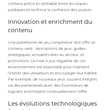
contenu précis et vérifiable limite les risques
juridiques et renforce la confiance des joueurs.
Innovation et enrichment du
contenu
Une plateforme de jeu compétitive doit offrir un
contenu varié : descriptions de jeux, guides
stratégiques, actualités liées au secteur, et
promotions. La mise à jour régulière de cet
environnement est essentielle pour maintenir
l’intérêt des utilisateurs et encourager leur fidélité.
Par exemple, de nouveaux jeux, souvent intégrés
via des partenariats avec des fournisseurs de
logiciels, enrichissent continuellement l’offre.
Les évolutions technologiques