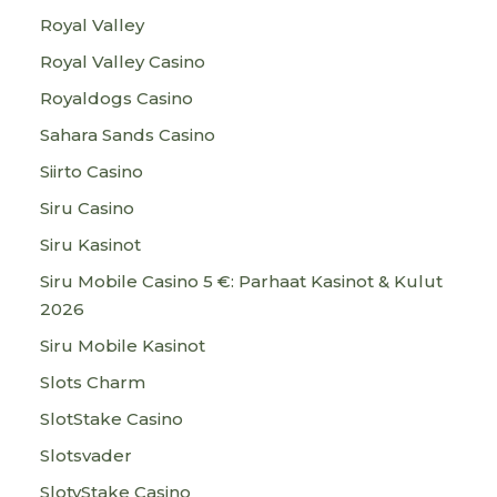
Royal Valley
Royal Valley Casino
Royaldogs Casino
Sahara Sands Casino
Siirto Casino
Siru Casino
Siru Kasinot
Siru Mobile Casino 5 €: Parhaat Kasinot & Kulut
2026
Siru Mobile Kasinot
Slots Charm
SlotStake Casino
Slotsvader
SlotyStake Casino