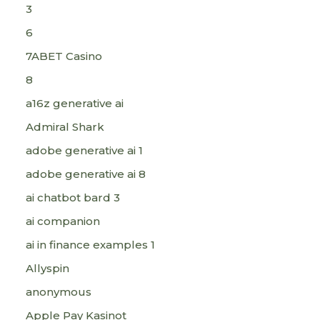
3
6
7ABET Casino
8
a16z generative ai
Admiral Shark
adobe generative ai 1
adobe generative ai 8
ai chatbot bard 3
ai companion
ai in finance examples 1
Allyspin
anonymous
Apple Pay Kasinot