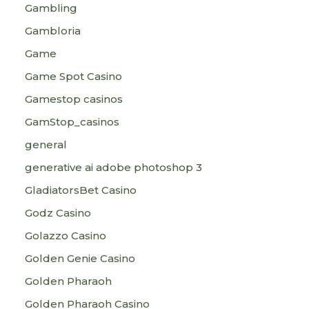
Gambling
Gambloria
Game
Game Spot Casino
Gamestop casinos
GamStop_casinos
general
generative ai adobe photoshop 3
GladiatorsBet Casino
Godz Casino
Golazzo Casino
Golden Genie Casino
Golden Pharaoh
Golden Pharaoh Casino