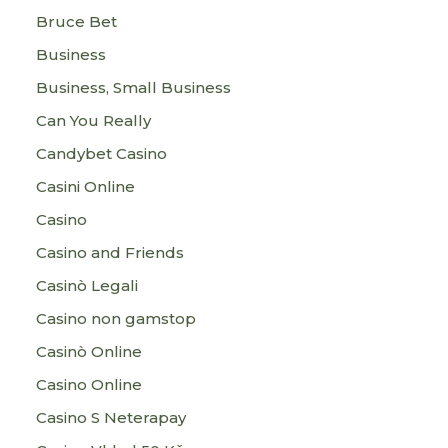
Bruce Bet
Business
Business, Small Business
Can You Really
Candybet Casino
Casini Online
Casino
Casino and Friends
Casinò Legali
Casino non gamstop
Casinò Online
Casino Online
Casino S Neterapay