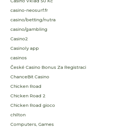
Casino Vklad 50 Kč
casino-neosurf.fr
casino/betting/nutra
casino/gambling
Casino2
Casinoly app
casinos
České Casino Bonus Za Registraci
ChanceBit Casino
Chicken Road
Chicken Road 2
Chicken Road gioco
chilton
Computers, Games