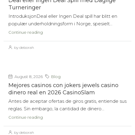
Deal eller Ingen Deal Spill med Daglige
Turneringer
IntroduksjonDeal eller Ingen Deal spill har blitt en
populær underholdningsform i Norge, spesielt...
Continue reading
by deborah
August 8, 2026
Blog
Mejores casinos con jokers jewels casino
dinero real en 2026 CasinoSlam
Antes de aceptar ofertas de giros gratis, entiende sus
reglas. Sin embargo, la cantidad de dinero...
Continue reading
by deborah