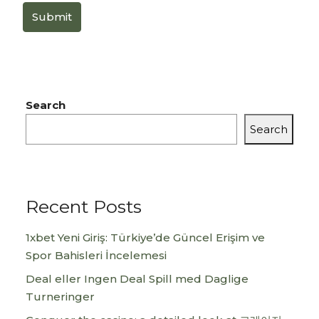
Submit
Search
Search
Recent Posts
1xbet Yeni Giriş: Türkiye’de Güncel Erişim ve
Spor Bahisleri İncelemesi
Deal eller Ingen Deal Spill med Daglige
Turneringer