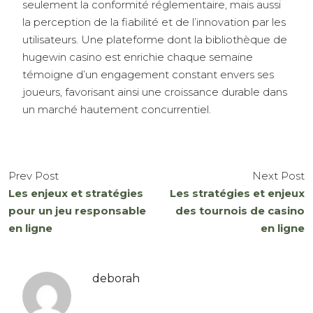
seulement la conformité réglementaire, mais aussi
la perception de la fiabilité et de l’innovation par les
utilisateurs. Une plateforme dont la bibliothèque de
hugewin casino est enrichie chaque semaine
témoigne d’un engagement constant envers ses
joueurs, favorisant ainsi une croissance durable dans
un marché hautement concurrentiel.
Prev Post
Next Post
Les enjeux et stratégies
Les stratégies et enjeux
pour un jeu responsable
des tournois de casino
en ligne
en ligne
deborah