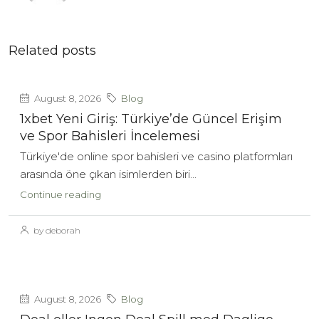
Related posts
August 8, 2026
Blog
1xbet Yeni Giriş: Türkiye’de Güncel Erişim
ve Spor Bahisleri İncelemesi
Türkiye'de online spor bahisleri ve casino platformları
arasında öne çıkan isimlerden biri...
Continue reading
by deborah
August 8, 2026
Blog