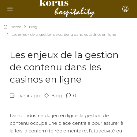
Home
Blog
Les enjeux de la gestion de contenu dans les casinos en ligne
Les enjeux de la gestion
de contenu dans les
casinos en ligne
1 year ago
Blog
0
Dans l’industrie du jeu en ligne, la gestion de
contenu occupe une place centrale pour assurer à
la fois la conformité réglementaire, l’attractivité du