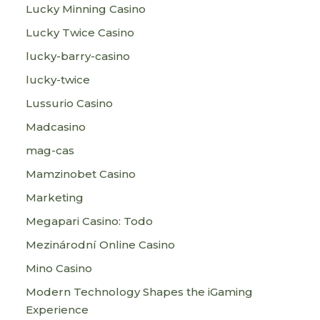
Lucky Minning Casino
Lucky Twice Casino
lucky-barry-casino
lucky-twice
Lussurio Casino
Madcasino
mag-cas
Mamzinobet Casino
Marketing
Megapari Casino: Todo
Mezinárodní Online Casino
Mino Casino
Modern Technology Shapes the iGaming
Experience