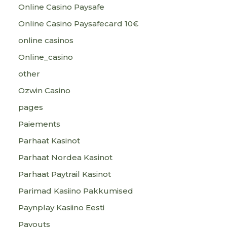
Online Casino Paysafe
Online Casino Paysafecard 10€
online casinos
Online_casino
other
Ozwin Casino
pages
Paiements
Parhaat Kasinot
Parhaat Nordea Kasinot
Parhaat Paytrail Kasinot
Parimad Kasiino Pakkumised
Paynplay Kasiino Eesti
Payouts