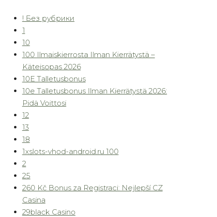
! Без рубрики
1
10
100 Ilmaiskierrosta Ilman Kierrätystä –
Käteisopas 2026
10E Talletusbonus
10e Talletusbonus Ilman Kierrätystä 2026:
Pidä Voittosi
12
13
18
1xslots-vhod-android.ru 100
2
25
260 Kč Bonus za Registraci: Nejlepší CZ
Casina
29black Casino