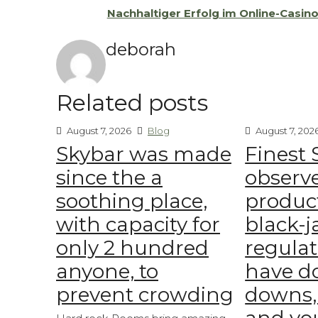
Nachhaltiger Erfolg im Online-Casin
deborah
Related posts
August 7, 2026
Blog
August 7, 202
Skybar was made
Finest 
since the a
observ
soothing place,
product
with capacity for
black-j
only 2 hundred
regulat
anyone, to
have d
prevent crowding
downs,