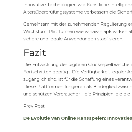
Innovative Technologien wie Künstliche Intelligen
Altersüberprüfungssysteme verbessern die Sicherhe
Gemeinsam mit der zunehmenden Regulierung ergib
Wachstum. Plattformen wie winawin apk wirken als
sichere und legale Anwendungen stabilisieren.
Fazit
Die Entwicklung der digitalen Glücksspielbranche 
Fortschritten geprägt. Die Verfügbarkeit legaler 
zugänglich sind, ist für die Schaffung eines veran
Diese Plattformen fungieren als Bindeglied zwisc
und schützen Verbraucher – die Prinzipien, die die
Prev Post
De Evolutie van Online Kansspelen: Innovaties