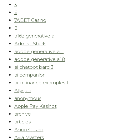
3
6
7ABET Casino
8
a16z generative ai
Admiral Shark
adobe generative ai 1
adobe generative ai 8
ai chatbot bard 3
ai companion
ai in finance examples 1
Allyspin
anonymous
Apple Pay Kasinot
archive
articles
Asino Casino
Avia Masters