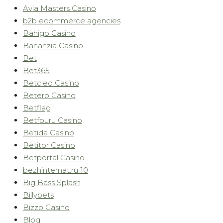
Avia Masters Casino
b2b ecommerce agencies
Bahigo Casino
Bananzia Casino
Bet
Bet365
Betcleo Casino
Betero Casino
Betflag
Betfouru Casino
Betida Casino
Betitor Casino
Betportal Casino
bezhinternat.ru 10
Big Bass Splash
Billybets
Bizzo Casino
Blog