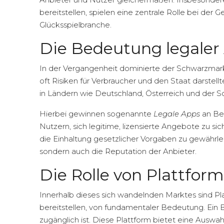
bereitstellen, spielen eine zentrale Rolle bei der
Glücksspielbranche.
Die Bedeutung legaler 
In der Vergangenheit dominierte der Schwarzmarkt 
oft Risiken für Verbraucher und den Staat darste
in Ländern wie Deutschland, Österreich und der Sch
Hierbei gewinnen sogenannte
Legale Apps
an Be
Nutzern, sich legitime, lizensierte Angebote zu si
die Einhaltung gesetzlicher Vorgaben zu gewährleis
sondern auch die Reputation der Anbieter.
Die Rolle von Plattfo
Innerhalb dieses sich wandelnden Marktes sind Pla
bereitstellen, von fundamentaler Bedeutung. Ein Bei
zugänglich ist. Diese Plattform bietet eine Auswah