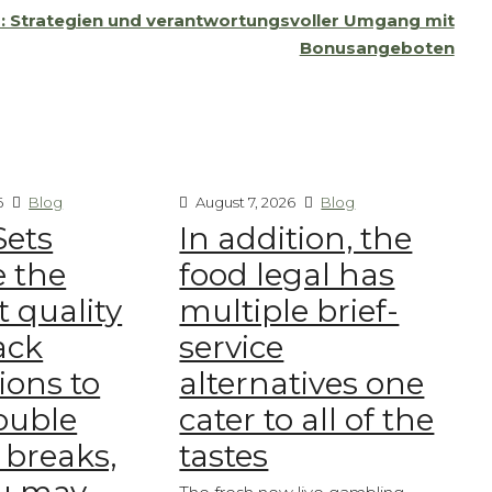
o: Strategien und verantwortungsvoller Umgang mit
Bonusangeboten
6
Blog
August 7, 2026
Blog
Sets
In addition, the
e the
food legal has
 quality
multiple brief-
ack
service
ions to
alternatives one
ouble
cater to all of the
 breaks,
tastes