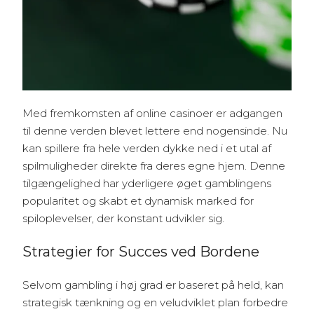
Med fremkomsten af online casinoer er adgangen
til denne verden blevet lettere end nogensinde. Nu
kan spillere fra hele verden dykke ned i et utal af
spilmuligheder direkte fra deres egne hjem. Denne
tilgængelighed har yderligere øget gamblingens
popularitet og skabt et dynamisk marked for
spiloplevelser, der konstant udvikler sig.
Strategier for Succes ved Bordene
Selvom gambling i høj grad er baseret på held, kan
strategisk tænkning og en veludviklet plan forbedre