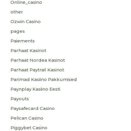
Online_casino
other
Ozwin Casino
pages
Paiements
Parhaat Kasinot
Parhaat Nordea Kasinot
Parhaat Paytrail Kasinot
Parimad Kasiino Pakkumised
Paynplay Kasiino Eesti
Payouts
Paysafecard Casino
Pelican Casino
Piggybet Casino