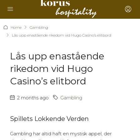
Home
Gambling
Lås upp enastående rikedom vid Hugo Casino’s elitbord
Lås upp enastående
rikedom vid Hugo
Casino’s elitbord
2 months ago
Gambling
Spillets Lokkende Verden
Gambling har altid haft en mystisk appel, der