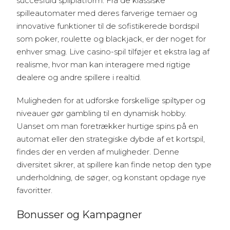
succesfuld spilplatform. Fra de klassiske
spilleautomater med deres farverige temaer og
innovative funktioner til de sofistikerede bordspil
som poker, roulette og blackjack, er der noget for
enhver smag. Live casino-spil tilføjer et ekstra lag af
realisme, hvor man kan interagere med rigtige
dealere og andre spillere i realtid.
Muligheden for at udforske forskellige spiltyper og
niveauer gør gambling til en dynamisk hobby.
Uanset om man foretrækker hurtige spins på en
automat eller den strategiske dybde af et kortspil,
findes der en verden af muligheder. Denne
diversitet sikrer, at spillere kan finde netop den type
underholdning, de søger, og konstant opdage nye
favoritter.
Bonusser og Kampagner