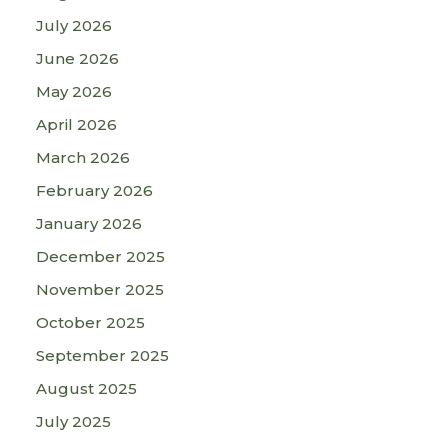
July 2026
June 2026
May 2026
April 2026
March 2026
February 2026
January 2026
December 2025
November 2025
October 2025
September 2025
August 2025
July 2025