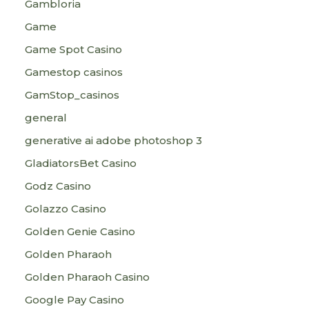
Gambloria
Game
Game Spot Casino
Gamestop casinos
GamStop_casinos
general
generative ai adobe photoshop 3
GladiatorsBet Casino
Godz Casino
Golazzo Casino
Golden Genie Casino
Golden Pharaoh
Golden Pharaoh Casino
Google Pay Casino