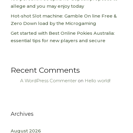
allege and you may enjoy today
Hot-shot Slot machine: Gamble On line Free &
Zero Down load by the Microgaming
Get started with Best Online Pokies Australia:
essential tips for new players and secure
Recent Comments
A WordPress Commenter
on
Hello world!
Archives
August 2026