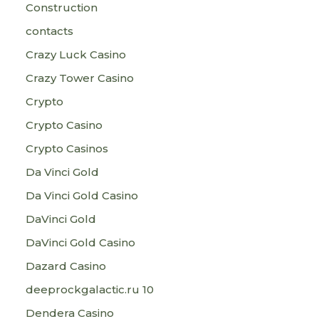
Construction
contacts
Crazy Luck Casino
Crazy Tower Сasino
Crypto
Crypto Casino
Crypto Casinos
Da Vinci Gold
Da Vinci Gold Casino
DaVinci Gold
DaVinci Gold Casino
Dazard Casino
deeprockgalactic.ru 10
Dendera Casino