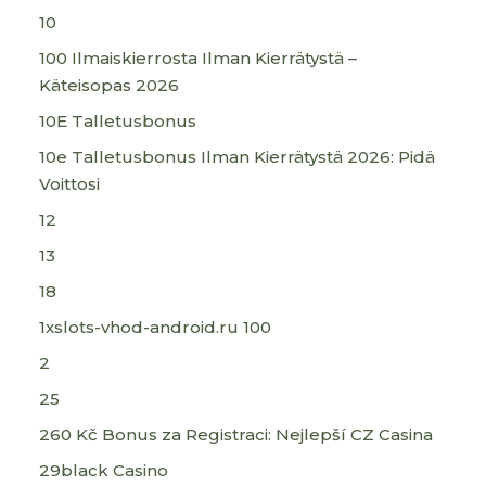
10
100 Ilmaiskierrosta Ilman Kierrätystä –
Käteisopas 2026
10E Talletusbonus
10e Talletusbonus Ilman Kierrätystä 2026: Pidä
Voittosi
12
13
18
1xslots-vhod-android.ru 100
2
25
260 Kč Bonus za Registraci: Nejlepší CZ Casina
29black Casino