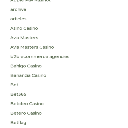
archive
articles
Asino Casino
Avia Masters
Avia Masters Casino
b2b ecommerce agencies
Bahigo Casino
Bananzia Casino
Bet
Bet365
Betcleo Casino
Betero Casino
Betflag