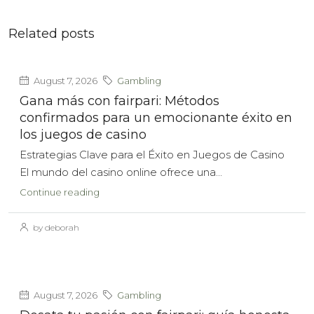
Related posts
August 7, 2026
Gambling
Gana más con fairpari: Métodos
confirmados para un emocionante éxito en
los juegos de casino
Estrategias Clave para el Éxito en Juegos de Casino
El mundo del casino online ofrece una...
Continue reading
by deborah
August 7, 2026
Gambling