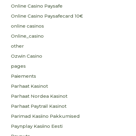
Online Casino Paysafe
Online Casino Paysafecard 10€
online casinos
Online_casino
other
Ozwin Casino
pages
Paiements
Parhaat Kasinot
Parhaat Nordea Kasinot
Parhaat Paytrail Kasinot
Parimad Kasiino Pakkumised
Paynplay Kasiino Eesti