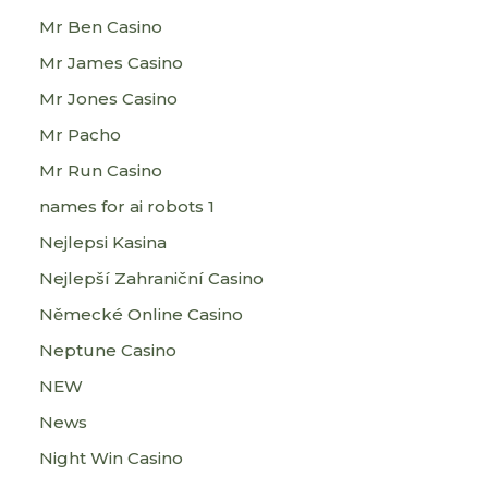
Mr Ben Casino
Mr James Casino
Mr Jones Casino
Mr Pacho
Mr Run Casino
names for ai robots 1
Nejlepsi Kasina
Nejlepší Zahraniční Casino
Německé Online Casino
Neptune Casino
NEW
News
Night Win Casino