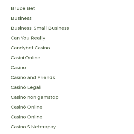
Bruce Bet
Business
Business, Small Business
Can You Really
Candybet Casino
Casini Online
Casino
Casino and Friends
Casinò Legali
Casino non gamstop
Casinò Online
Casino Online
Casino S Neterapay