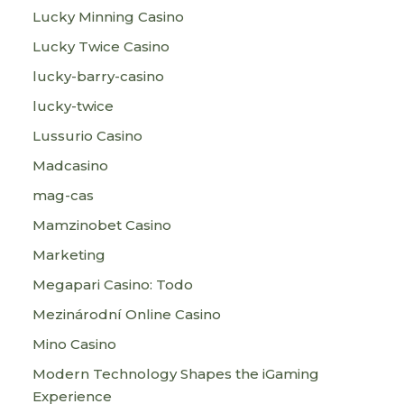
Lucky Minning Casino
Lucky Twice Casino
lucky-barry-casino
lucky-twice
Lussurio Casino
Madcasino
mag-cas
Mamzinobet Casino
Marketing
Megapari Casino: Todo
Mezinárodní Online Casino
Mino Casino
Modern Technology Shapes the iGaming
Experience