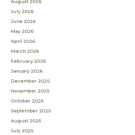
August 2026
July 2026
June 2026
May 2026
April 2026
March 2026
February 2026
January 2026
December 2025
November 2025
October 2025
September 2025
August 2025
July 2025