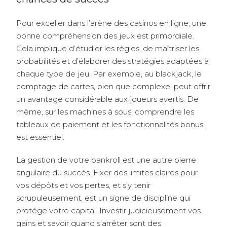
Pour exceller dans l’arène des casinos en ligne, une
bonne compréhension des jeux est primordiale.
Cela implique d’étudier les règles, de maîtriser les
probabilités et d’élaborer des stratégies adaptées à
chaque type de jeu. Par exemple, au blackjack, le
comptage de cartes, bien que complexe, peut offrir
un avantage considérable aux joueurs avertis. De
même, sur les machines à sous, comprendre les
tableaux de paiement et les fonctionnalités bonus
est essentiel.
La gestion de votre bankroll est une autre pierre
angulaire du succès. Fixer des limites claires pour
vos dépôts et vos pertes, et s’y tenir
scrupuleusement, est un signe de discipline qui
protège votre capital. Investir judicieusement vos
gains et savoir quand s’arrêter sont des