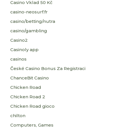
Casino Vklad 50 Kč
casino-neosurf.fr
casino/betting/nutra
casino/gambling
Casino2
Casinoly app
casinos
České Casino Bonus Za Registraci
ChanceBit Casino
Chicken Road
Chicken Road 2
Chicken Road gioco
chilton
Computers, Games