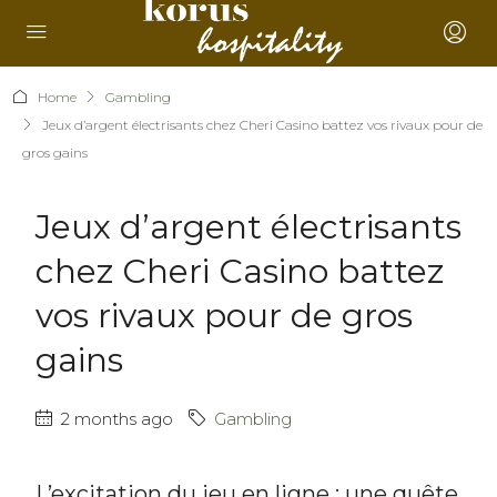
Home
Gambling
Jeux d’argent électrisants chez Cheri Casino battez vos rivaux pour de
gros gains
Jeux d’argent électrisants
chez Cheri Casino battez
vos rivaux pour de gros
gains
2 months ago
Gambling
L’excitation du jeu en ligne : une quête