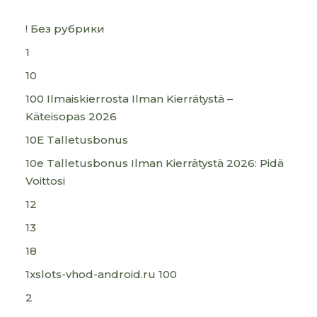
! Без рубрики
1
10
100 Ilmaiskierrosta Ilman Kierrätystä –
Käteisopas 2026
10E Talletusbonus
10e Talletusbonus Ilman Kierrätystä 2026: Pidä
Voittosi
12
13
18
1xslots-vhod-android.ru 100
2