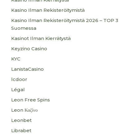
Kasino Ilman Rekisteröitymistä
Kasino Ilman Rekisteröitymistä 2026 – TOP 3
Suomessa
Kasinot Ilman Kierrätystä
Keyzino Casino
KYC
LanistaCasino
lcdoor
Légal
Leon Free Spins
Leon Καζίνο
Leonbet
Librabet