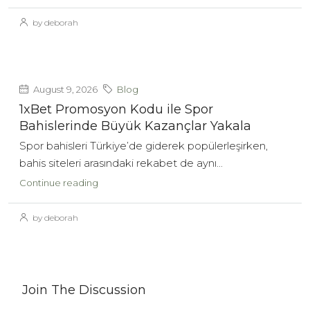
by deborah
August 9, 2026
Blog
1xBet Promosyon Kodu ile Spor
Bahislerinde Büyük Kazançlar Yakala
Spor bahisleri Türkiye’de giderek popülerleşirken,
bahis siteleri arasındaki rekabet de aynı...
Continue reading
by deborah
Join The Discussion