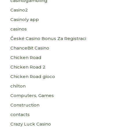
casino/gambling
Casino2
Casinoly app
casinos
České Casino Bonus Za Registraci
ChanceBit Casino
Chicken Road
Chicken Road 2
Chicken Road gioco
chilton
Computers, Games
Construction
contacts
Crazy Luck Casino