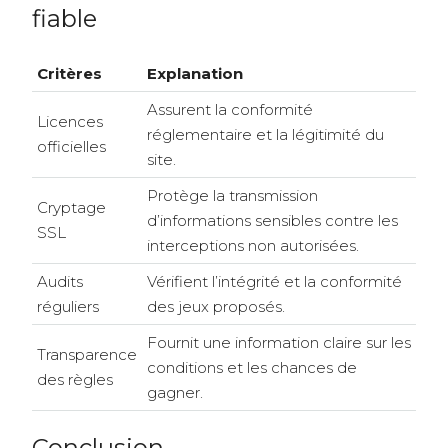
fiable
Critères
Explanation
Assurent la conformité
Licences
réglementaire et la légitimité du
officielles
site.
Protège la transmission
Cryptage
d’informations sensibles contre les
SSL
interceptions non autorisées.
Audits
Vérifient l’intégrité et la conformité
réguliers
des jeux proposés.
Fournit une information claire sur les
Transparence
conditions et les chances de
des règles
gagner.
Conclusion