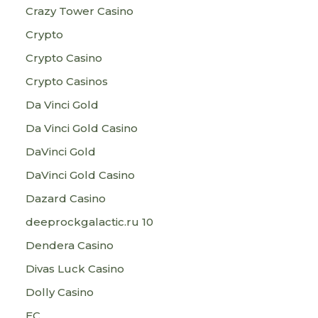
Crazy Tower Сasino
Crypto
Crypto Casino
Crypto Casinos
Da Vinci Gold
Da Vinci Gold Casino
DaVinci Gold
DaVinci Gold Casino
Dazard Casino
deeprockgalactic.ru 10
Dendera Casino
Divas Luck Casino
Dolly Casino
EC