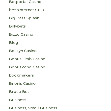
Betportal Casino
bezhinternat.ru 10
Big Bass Splash
Billybets
Bizzo Casino
Blog
Bolizyn Casino
Bonus Crab Casino
Bonuskong Casino
bookmakers
Brionis Casino
Bruce Bet
Business
Business, Small Business