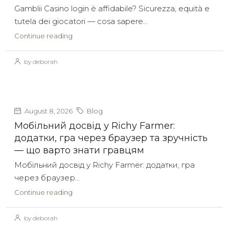
Gamblii Casino login è affidabile? Sicurezza, equità e
tutela dei giocatori — cosa sapere...
Continue reading
by deborah
August 8, 2026
Blog
Мобільний досвід у Richy Farmer:
додатки, гра через браузер та зручність
— що варто знати гравцям
Мобільний досвід у Richy Farmer: додатки, гра
через браузер...
Continue reading
by deborah