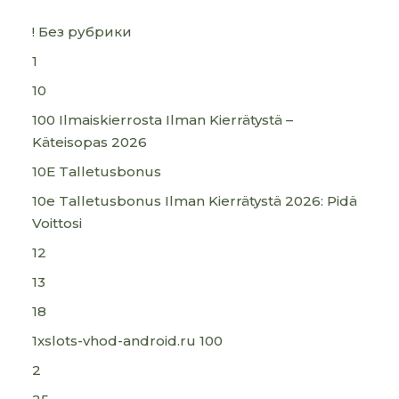
! Без рубрики
1
10
100 Ilmaiskierrosta Ilman Kierrätystä –
Käteisopas 2026
10E Talletusbonus
10e Talletusbonus Ilman Kierrätystä 2026: Pidä
Voittosi
12
13
18
1xslots-vhod-android.ru 100
2