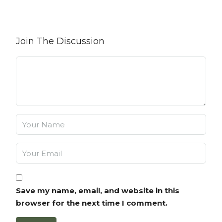
Join The Discussion
Save my name, email, and website in this
browser for the next time I comment.