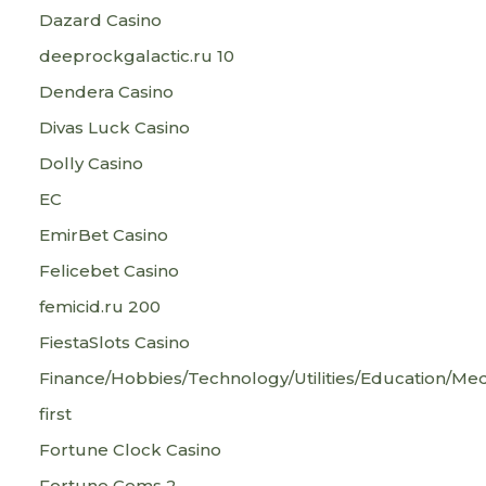
Dazard Casino
deeprockgalactic.ru 10
Dendera Casino
Divas Luck Casino
Dolly Casino
EC
EmirBet Casino
Felicebet Casino
femicid.ru 200
FiestaSlots Casino
Finance/Hobbies/Technology/Utilities/Education/Med
first
Fortune Clock Casino
Fortune Gems 2