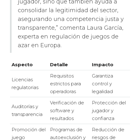
jugador, sino que también ayuda a
consolidar la legitimidad del sector,
asegurando una competencia justa y
transparente,” comenta Laura García,
experta en regulación de juegos de
azar en Europa.
Aspecto
Detalle
Impacto
Requisitos
Garantiza
Licencias
estrictos para
control y
regulatorias
operadoras
legalidad
Verificación de
Protección del
Auditorías y
software y
jugador y
transparencia
resultados
confianza
Promoción del
Programas de
Reducción de
juego
autoexclusión y
riesgos de