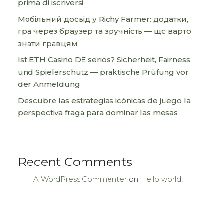
prima di iscriversi
Мобільний досвід у Richy Farmer: додатки,
гра через браузер та зручність — що варто
знати гравцям
Ist ETH Casino DE seriös? Sicherheit, Fairness
und Spielerschutz — praktische Prüfung vor
der Anmeldung
Descubre las estrategias icónicas de juego la
perspectiva fraga para dominar las mesas
Recent Comments
A WordPress Commenter
on
Hello world!