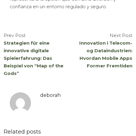
confianza en un entorno regulado y seguro.
Prev Post
Next Post
Strategien für eine
Innovation i Telecom-
innovative digitale
og Dataindustrien:
Spielerfahrung: Das
Hvordan Mobile Apps
Beispiel von “Map of the
Former Fremtiden
Gods”
deborah
Related posts