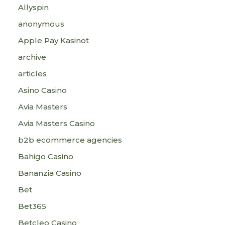
Allyspin
anonymous
Apple Pay Kasinot
archive
articles
Asino Casino
Avia Masters
Avia Masters Casino
b2b ecommerce agencies
Bahigo Casino
Bananzia Casino
Bet
Bet365
Betcleo Casino