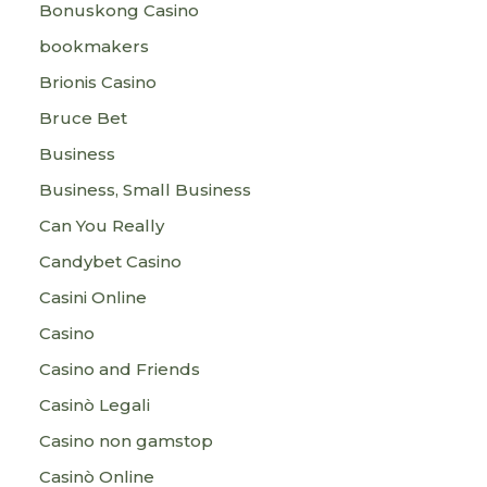
Bonuskong Casino
bookmakers
Brionis Casino
Bruce Bet
Business
Business, Small Business
Can You Really
Candybet Casino
Casini Online
Casino
Casino and Friends
Casinò Legali
Casino non gamstop
Casinò Online