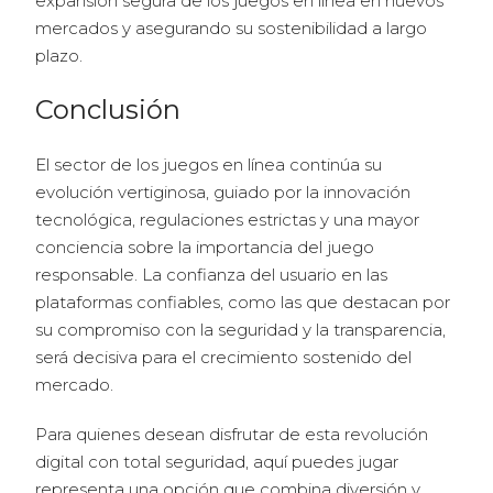
expansión segura de los juegos en línea en nuevos
mercados y asegurando su sostenibilidad a largo
plazo.
Conclusión
El sector de los juegos en línea continúa su
evolución vertiginosa, guiado por la innovación
tecnológica, regulaciones estrictas y una mayor
conciencia sobre la importancia del juego
responsable. La confianza del usuario en las
plataformas confiables, como las que destacan por
su compromiso con la seguridad y la transparencia,
será decisiva para el crecimiento sostenido del
mercado.
Para quienes desean disfrutar de esta revolución
digital con total seguridad, aquí puedes jugar
representa una opción que combina diversión y