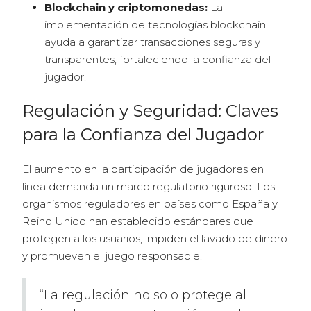
Blockchain y criptomonedas:
La
implementación de tecnologías blockchain
ayuda a garantizar transacciones seguras y
transparentes, fortaleciendo la confianza del
jugador.
Regulación y Seguridad: Claves
para la Confianza del Jugador
El aumento en la participación de jugadores en
línea demanda un marco regulatorio riguroso. Los
organismos reguladores en países como España y
Reino Unido han establecido estándares que
protegen a los usuarios, impiden el lavado de dinero
y promueven el juego responsable.
“La regulación no solo protege al