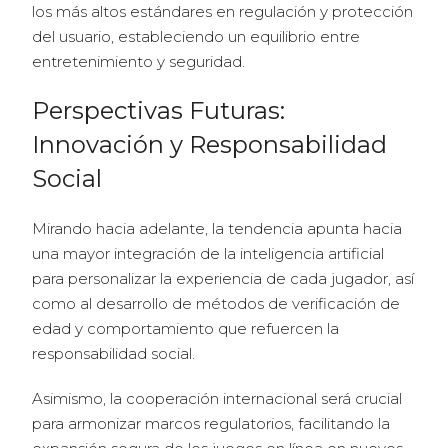
los más altos estándares en regulación y protección
del usuario, estableciendo un equilibrio entre
entretenimiento y seguridad.
Perspectivas Futuras:
Innovación y Responsabilidad
Social
Mirando hacia adelante, la tendencia apunta hacia
una mayor integración de la inteligencia artificial
para personalizar la experiencia de cada jugador, así
como al desarrollo de métodos de verificación de
edad y comportamiento que refuercen la
responsabilidad social.
Asimismo, la cooperación internacional será crucial
para armonizar marcos regulatorios, facilitando la