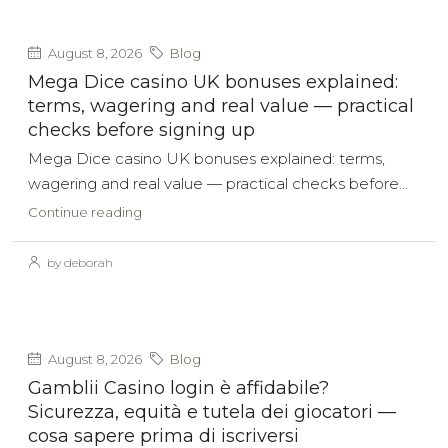
August 8, 2026
Blog
Mega Dice casino UK bonuses explained:
terms, wagering and real value — practical
checks before signing up
Mega Dice casino UK bonuses explained: terms,
wagering and real value — practical checks before...
Continue reading
by deborah
August 8, 2026
Blog
Gamblii Casino login è affidabile?
Sicurezza, equità e tutela dei giocatori —
cosa sapere prima di iscriversi