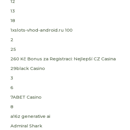
12
13
18
1xslots-vhod-android.ru 100
2
25
260 Kč Bonus za Registraci: Nejlepší CZ Casina
29black Casino
3
6
7ABET Casino
8
a16z generative ai
Admiral Shark