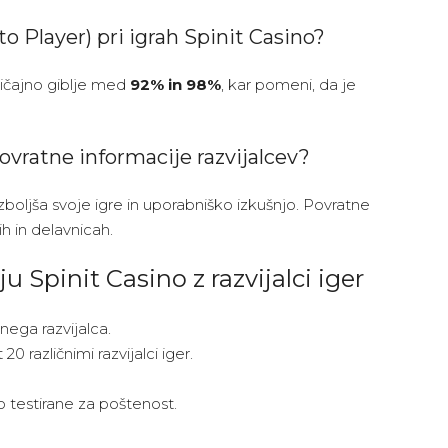
o Player) pri igrah Spinit Casino?
bičajno giblje med
92% in 98%
, kar pomeni, da je
ovratne informacije razvijalcev?
 izboljša svoje igre in uporabniško izkušnjo. Povratne
h in delavnicah.
Spinit Casino z razvijalci iger
nega razvijalca.
0 različnimi razvijalci iger.
no testirane za poštenost.