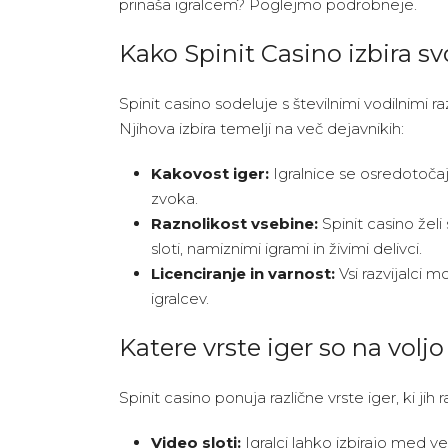
prinaša igralcem? Poglejmo podrobneje.
Kako Spinit Casino izbira svo
Spinit casino sodeluje s številnimi vodilnimi ra
Njihova izbira temelji na več dejavnikih:
Kakovost iger:
Igralnice se osredotočajo
zvoka.
Raznolikost vsebine:
Spinit casino želi
sloti, namiznimi igrami in živimi delivci.
Licenciranje in varnost:
Vsi razvijalci m
igralcev.
Katere vrste iger so na volj
Spinit casino ponuja različne vrste iger, ki jih 
Video sloti:
Igralci lahko izbirajo med več