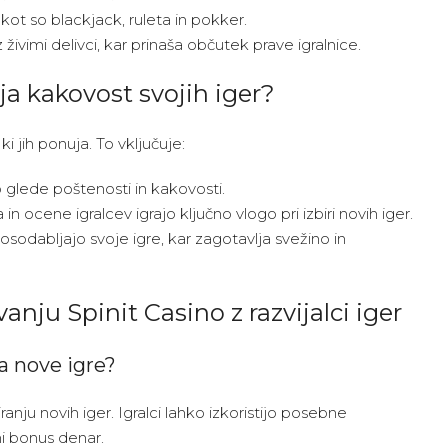
 kot so blackjack, ruleta in pokker.
 živimi delivci, kar prinaša občutek prave igralnice.
ja kakovost svojih iger?
i jih ponuja. To vključuje:
 glede poštenosti in kakovosti.
n ocene igralcev igrajo ključno vlogo pri izbiri novih iger.
sodabljajo svoje igre, kar zagotavlja svežino in
nju Spinit Casino z razvijalci iger
a nove igre?
anju novih iger. Igralci lahko izkoristijo posebne
ni bonus denar.