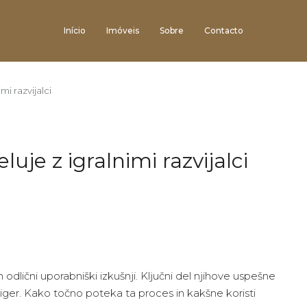
Início
Imóveis
Sobre
Contacto
mi razvijalci
luje z igralnimi razvijalci
 in odlični uporabniški izkušnji. Ključni del njihove uspešne
i iger. Kako točno poteka ta proces in kakšne koristi