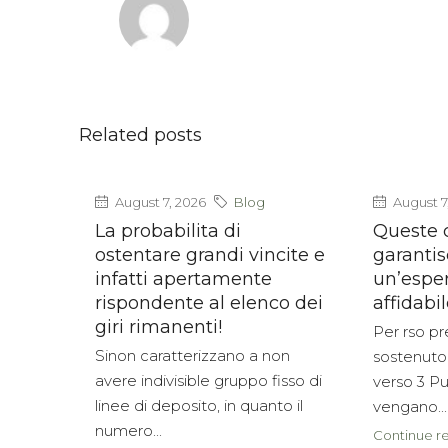
Related posts
August 7, 2026
Blog
August 7
La probabilita di
Queste c
ostentare grandi vincite e
garanti
infatti apertamente
un’esper
rispondente al elenco dei
affidabil
giri rimanenti!
Per rso pre
Sinon caratterizzano a non
sostenuto
avere indivisible gruppo fisso di
verso 3 Pur
linee di deposito, in quanto il
vengano...
numero...
Continue r