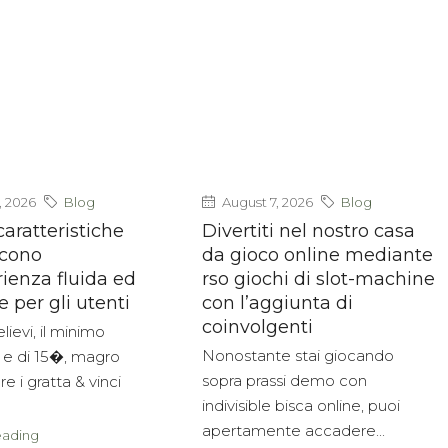
, 2026
Blog
August 7, 2026
Blog
aratteristiche
Divertiti nel nostro casa
scono
da gioco online mediante
ienza fluida ed
rso giochi di slot-machine
e per gli utenti
con l’aggiunta di
coinvolgenti
lievi, il minimo
Nonostante stai giocando
 e di 15�, magro
sopra prassi demo con
e i gratta & vinci
indivisible bisca online, puoi
apertamente accadere...
eading