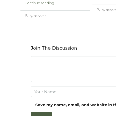
Continue reading
by debor
by deborah
Join The Discussion
Save my name, email, and website in t