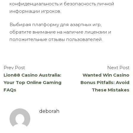
конфиденциальность и безопасность личной
информации игроков.
Выбирая платформу для азартных игр,
обратите внимание на наличие лицензии и
положительные отзывы пользователей.
Prev Post
Next Post
Lion88 Casino Australia:
Wanted Win Casino
Your Top Online Gaming
Bonus Pitfalls: Avoid
FAQs
These Mistakes
deborah