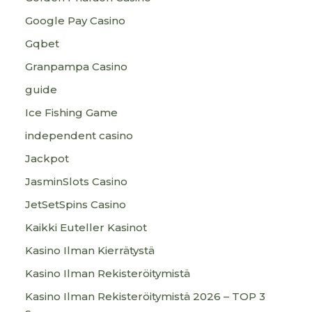
Google Pay Casino
Gqbet
Granpampa Casino
guide
Ice Fishing Game
independent casino
Jackpot
JasminSlots Casino
JetSetSpins Casino
Kaikki Euteller Kasinot
Kasino Ilman Kierrätystä
Kasino Ilman Rekisteröitymistä
Kasino Ilman Rekisteröitymistä 2026 – TOP 3