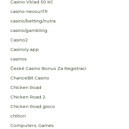
Casino Vklad 50 Kč
casino-neosurf.fr
casino/betting/nutra
casino/gambling
Casino2
Casinoly app
casinos
České Casino Bonus Za Registraci
ChanceBit Casino
Chicken Road
Chicken Road 2
Chicken Road gioco
chilton
Computers, Games