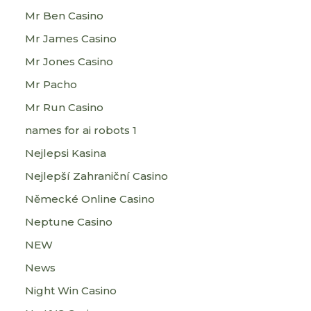
Mr Ben Casino
Mr James Casino
Mr Jones Casino
Mr Pacho
Mr Run Casino
names for ai robots 1
Nejlepsi Kasina
Nejlepší Zahraniční Casino
Německé Online Casino
Neptune Casino
NEW
News
Night Win Casino