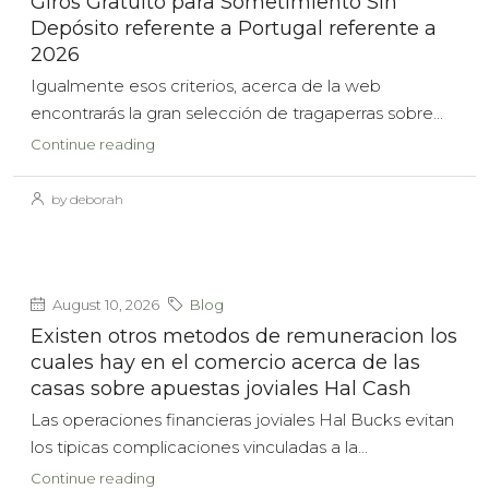
Giros Gratuito para Sometimiento Sin
Depósito referente a Portugal referente a
2026
Igualmente esos criterios, acerca de la web
encontrarás la gran selección de tragaperras sobre...
Continue reading
by deborah
August 10, 2026
Blog
Existen otros metodos de remuneracion los
cuales hay en el comercio acerca de las
casas sobre apuestas joviales Hal Cash
Las operaciones financieras joviales Hal Bucks evitan
los tipicas complicaciones vinculadas a la...
Continue reading