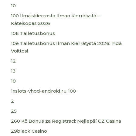
10
100 Ilmaiskierrosta Ilman Kierrätystä –
Käteisopas 2026
10E Talletusbonus
10e Talletusbonus Ilman Kierrätystä 2026: Pidä
Voittosi
12
13
18
1xslots-vhod-android.ru 100
2
25
260 Kč Bonus za Registraci: Nejlepší CZ Casina
29black Casino