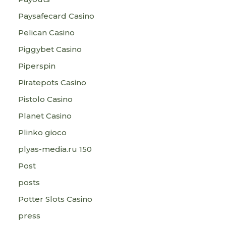
Paysafecard Casino
Pelican Casino
Piggybet Casino
Piperspin
Piratepots Casino
Pistolo Casino
Planet Casino
Plinko gioco
plyas-media.ru 150
Post
posts
Potter Slots Casino
press