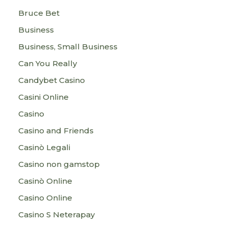
Bruce Bet
Business
Business, Small Business
Can You Really
Candybet Casino
Casini Online
Casino
Casino and Friends
Casinò Legali
Casino non gamstop
Casinò Online
Casino Online
Casino S Neterapay