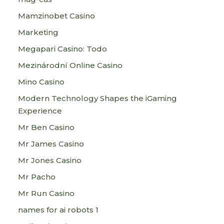
Mamzinobet Casino
Marketing
Megapari Casino: Todo
Mezinárodní Online Casino
Mino Casino
Modern Technology Shapes the iGaming
Experience
Mr Ben Casino
Mr James Casino
Mr Jones Casino
Mr Pacho
Mr Run Casino
names for ai robots 1