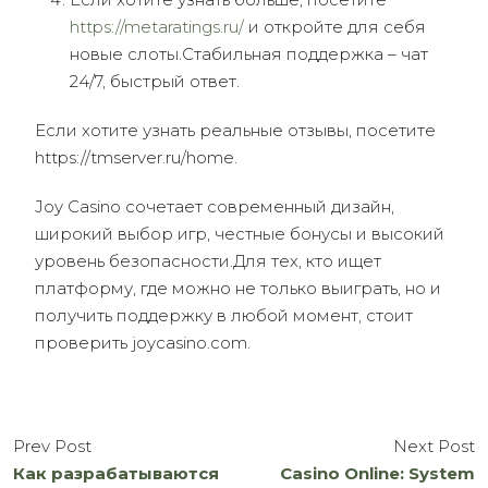
https://metaratings.ru/
и откройте для себя
новые слоты.Стабильная поддержка – чат
24/7, быстрый ответ.
Если хотите узнать реальные отзывы, посетите
https://tmserver.ru/home.
Joy Casino сочетает современный дизайн,
широкий выбор игр, честные бонусы и высокий
уровень безопасности.Для тех, кто ищет
платформу, где можно не только выиграть, но и
получить поддержку в любой момент, стоит
проверить joycasino.com.
Prev Post
Next Post
Как разрабатываются
Casino Online: System