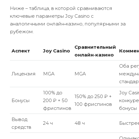
Ниже – таблица, в которой сравниваются
ключевые параметры Joy Casino с
аналогичными онлайн‑казино, популярными за
рубежом.
Сравнительный
Аспект
Joy Casino
Комме
онлайн‑казино
Оба ре
Лицензия
MGA
MGA
междун
станда
100% до
Joy Cas
150% до 250 ₽ +
Бонусы
200 ₽ + 50
конкур
100 фриспинов
фриспинов
бонусы
Вывод
24 ч
48 ч
Быстре
средств
Одинако