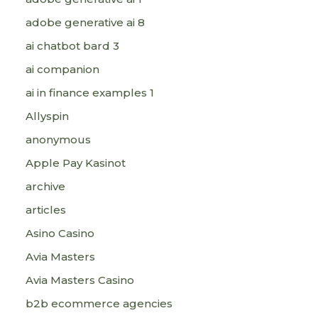
adobe generative ai 8
ai chatbot bard 3
ai companion
ai in finance examples 1
Allyspin
anonymous
Apple Pay Kasinot
archive
articles
Asino Casino
Avia Masters
Avia Masters Casino
b2b ecommerce agencies