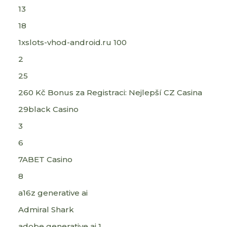
13
18
1xslots-vhod-android.ru 100
2
25
260 Kč Bonus za Registraci: Nejlepší CZ Casina
29black Casino
3
6
7ABET Casino
8
a16z generative ai
Admiral Shark
adobe generative ai 1