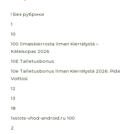
! Без рубрики
1
10
100 Ilmaiskierrosta Ilman Kierrätystä –
Käteisopas 2026
10E Talletusbonus
10e Talletusbonus Ilman Kierrätystä 2026: Pidä
Voittosi
12
13
18
1xslots-vhod-android.ru 100
2