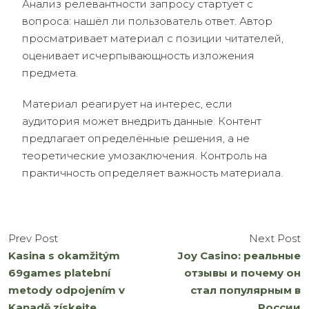
Анализ релевантности запросу стартует с
вопроса: нашёл ли пользователь ответ. Автор
просматривает материал с позиции читателей,
оценивает исчерпывающность изложения
предмета.
Материал реагирует на интерес, если
аудитория может внедрить данные. Контент
предлагает определённые решения, а не
теоретические умозаключения. Контроль на
практичность определяет важность материала.
Prev Post
Next Post
Kasina s okamžitým
Joy Casino: реальные
69games platební
отзывы и почему он
metody odpojením v
стал популярным в
Kanadě získejte
России