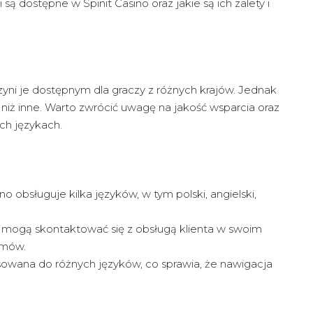
i są dostępne w Spinit Casino oraz jakie są ich zalety i
czyni je dostępnym dla graczy z różnych krajów. Jednak
 niż inne. Warto zwrócić uwagę na jakość wsparcia oraz
ch językach.
no obsługuje kilka języków, w tym polski, angielski,
mogą skontaktować się z obsługą klienta w swoim
emów.
sowana do różnych języków, co sprawia, że nawigacja