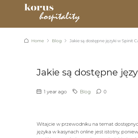
Home
Blog
Jakie są dostępne języki w Spinit C
Jakie są dostępne języ
1 year ago
Blog
0
Witajcie w przewodniku na temat dostępny
języka w kasynach online jest istotny, poni