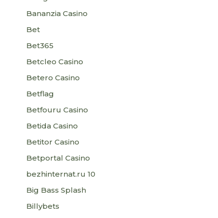
Bananzia Casino
Bet
Bet365
Betcleo Casino
Betero Casino
Betflag
Betfouru Casino
Betida Casino
Betitor Casino
Betportal Casino
bezhinternat.ru 10
Big Bass Splash
Billybets