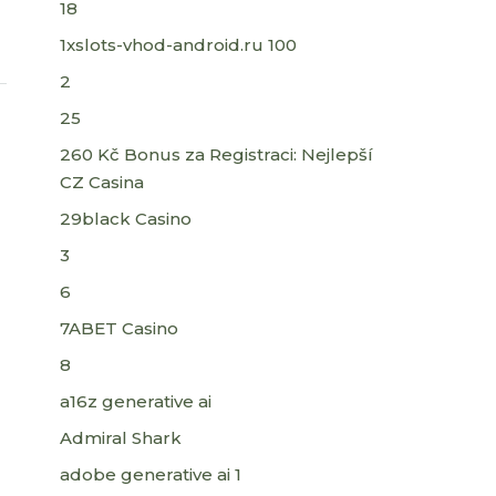
18
1xslots-vhod-android.ru 100
2
25
260 Kč Bonus za Registraci: Nejlepší
CZ Casina
29black Casino
3
6
7ABET Casino
8
a16z generative ai
Admiral Shark
adobe generative ai 1