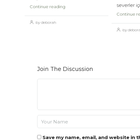
severler içi
Continue reading
Continue r
by deborah
by debor
Join The Discussion
Save my name, email, and website in t