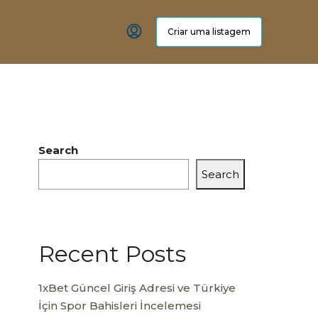
Criar uma listagem
Search
Search
Recent Posts
1xBet Güncel Giriş Adresi ve Türkiye
İçin Spor Bahisleri İncelemesi