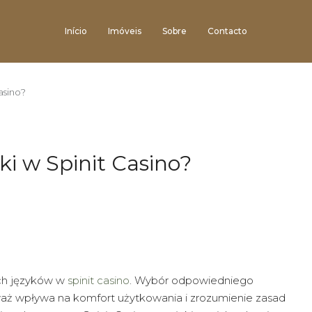
Início
Imóveis
Sobre
Contacto
asino?
ki w Spinit Casino?
ch języków w
spinit casino
. Wybór odpowiedniego
eważ wpływa na komfort użytkowania i zrozumienie zasad