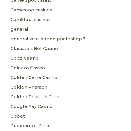
Game Spot Casino
Gamestop casinos
GamStop_casinos
general
generative ai adobe photoshop 3
GladiatorsBet Casino
Godz Casino
Golazzo Casino
Golden Genie Casino
Golden Pharaoh
Golden Pharaoh Casino
Google Pay Casino
Gqbet
Granpampa Casino