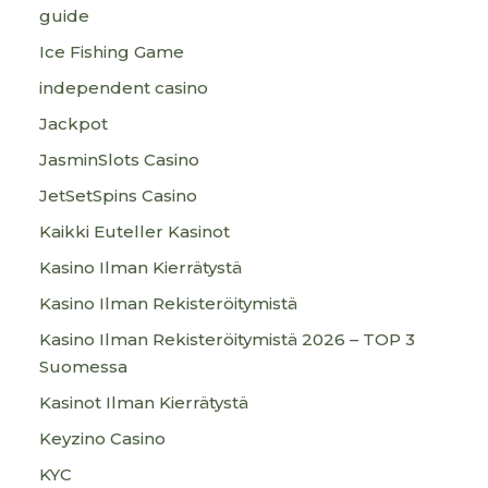
guide
Ice Fishing Game
independent casino
Jackpot
JasminSlots Casino
JetSetSpins Casino
Kaikki Euteller Kasinot
Kasino Ilman Kierrätystä
Kasino Ilman Rekisteröitymistä
Kasino Ilman Rekisteröitymistä 2026 – TOP 3
Suomessa
Kasinot Ilman Kierrätystä
Keyzino Casino
KYC