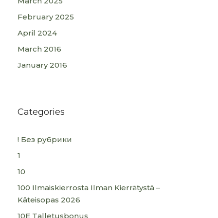
March 2025
February 2025
April 2024
March 2016
January 2016
Categories
! Без рубрики
1
10
100 Ilmaiskierrosta Ilman Kierrätystä –
Käteisopas 2026
10E Talletusbonus