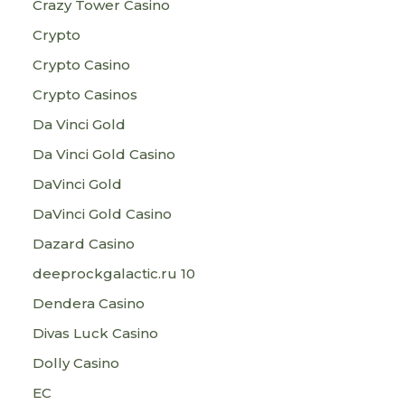
Crazy Tower Сasino
Crypto
Crypto Casino
Crypto Casinos
Da Vinci Gold
Da Vinci Gold Casino
DaVinci Gold
DaVinci Gold Casino
Dazard Casino
deeprockgalactic.ru 10
Dendera Casino
Divas Luck Casino
Dolly Casino
EC