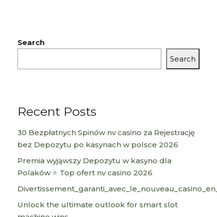
Search
Search
Recent Posts
30 Bezpłatnych Spinów nv casino za Rejestrację
bez Depozytu po kasynach w polsce 2026
Premia wyjąwszy Depozytu w kasyno dla
Polaków ⭐ Top ofert nv casino 2026
Divertissement_garanti_avec_le_nouveau_casino_en_
Unlock the ultimate outlook for smart slot
machine wins