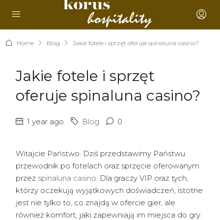
Home
Blog
Jakie fotele i sprzęt oferuje spinaluna casino?
Jakie fotele i sprzęt
oferuje spinaluna casino?
1 year ago
Blog
0
Witajcie Państwo. Dziś przedstawimy Państwu
przewodnik po fotelach oraz sprzęcie oferowanym
przez
spinaluna casino
. Dla graczy VIP oraz tych,
którzy oczekują wyjątkowych doświadczeń, istotne
jest nie tylko to, co znajdą w ofercie gier, ale
również komfort, jaki zapewniają im miejsca do gry.