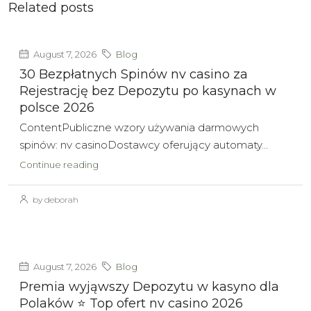
Related posts
August 7, 2026
Blog
30 Bezpłatnych Spinów nv casino za
Rejestrację bez Depozytu po kasynach w
polsce 2026
ContentPubliczne wzory używania darmowych
spinów: nv casinoDostawcy oferujący automaty...
Continue reading
by deborah
August 7, 2026
Blog
Premia wyjąwszy Depozytu w kasyno dla
Polaków ⭐ Top ofert nv casino 2026