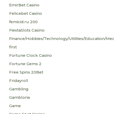
EmirBet Casino
Felicebet Casino
femicid.ru 200
FiestaSlots Casino
Finance/Hobbies/Technology/Utilities/Education/Med
first
Fortune Clock Casino
Fortune Gems 2
Free Spins 20Bet
Fridayroll
Gambling
Gambloria
Game