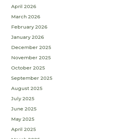
April 2026
March 2026
February 2026
January 2026
December 2025
November 2025
October 2025
September 2025
August 2025
July 2025
June 2025
May 2025
April 2025