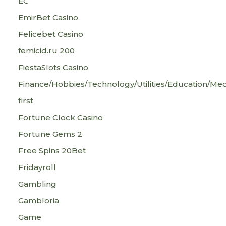
EC
EmirBet Casino
Felicebet Casino
femicid.ru 200
FiestaSlots Casino
Finance/Hobbies/Technology/Utilities/Education/Med
first
Fortune Clock Casino
Fortune Gems 2
Free Spins 20Bet
Fridayroll
Gambling
Gambloria
Game