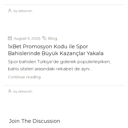
by deborah
August 9, 2026
Blog
1xBet Promosyon Kodu ile Spor
Bahislerinde Büyük Kazançlar Yakala
Spor bahisleri Türkiye’de giderek popülerleşirken,
bahis siteleri arasındaki rekabet de aynı...
Continue reading
by deborah
Join The Discussion