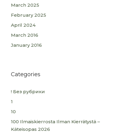
March 2025
February 2025
April 2024
March 2016
January 2016
Categories
! Без рубрики
1
10
100 Ilmaiskierrosta Ilman Kierrätystä –
Käteisopas 2026