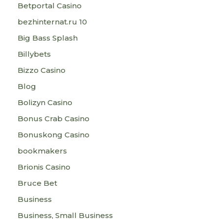
Betportal Casino
bezhinternat.ru 10
Big Bass Splash
Billybets
Bizzo Casino
Blog
Bolizyn Casino
Bonus Crab Casino
Bonuskong Casino
bookmakers
Brionis Casino
Bruce Bet
Business
Business, Small Business