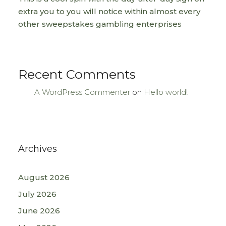
extra you to you will notice within almost every
other sweepstakes gambling enterprises
Recent Comments
A WordPress Commenter
on
Hello world!
Archives
August 2026
July 2026
June 2026