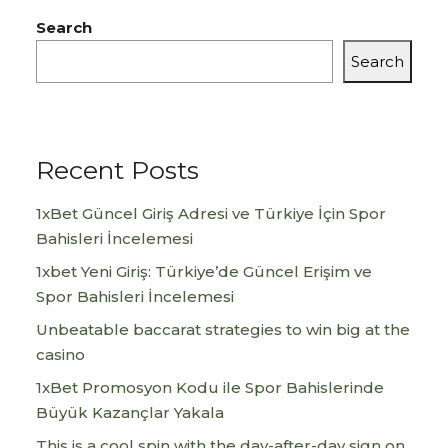
Search
Search
Recent Posts
1xBet Güncel Giriş Adresi ve Türkiye İçin Spor
Bahisleri İncelemesi
1xbet Yeni Giriş: Türkiye’de Güncel Erişim ve
Spor Bahisleri İncelemesi
Unbeatable baccarat strategies to win big at the
casino
1xBet Promosyon Kodu ile Spor Bahislerinde
Büyük Kazançlar Yakala
This is a cool spin with the day-after-day sign on