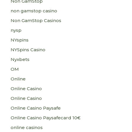
Non GamStop
non gamstop casino
Non GamStop Casinos
nysp
NYspins
NYSpins Casino
Nyxbets
OM
Online
Online Casino
Online Casino
Online Casino Paysafe
Online Casino Paysafecard 10€
online casinos