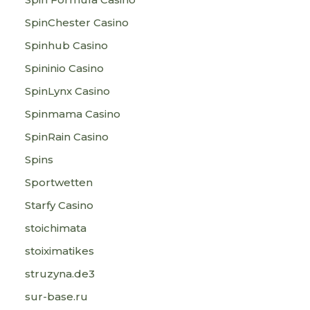
SpinChester Casino
Spinhub Casino
Spininio Casino
SpinLynx Casino
Spinmama Casino
SpinRain Casino
Spins
Sportwetten
Starfy Casino
stoichimata
stoiximatikes
struzyna.de3
sur-base.ru