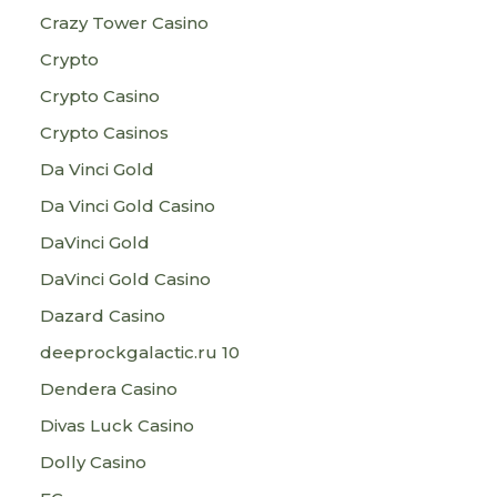
Crazy Tower Сasino
Crypto
Crypto Casino
Crypto Casinos
Da Vinci Gold
Da Vinci Gold Casino
DaVinci Gold
DaVinci Gold Casino
Dazard Casino
deeprockgalactic.ru 10
Dendera Casino
Divas Luck Casino
Dolly Casino