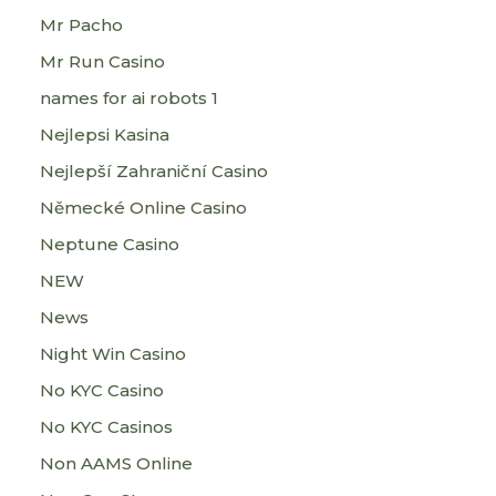
Mr Pacho
Mr Run Casino
names for ai robots 1
Nejlepsi Kasina
Nejlepší Zahraniční Casino
Německé Online Casino
Neptune Casino
NEW
News
Night Win Casino
No KYC Casino
No KYC Casinos
Non AAMS Online