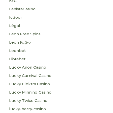
KYC
LanistaCasino
lcdoor
Légal
Leon Free Spins
Leon Καζίνο
Leonbet
Librabet
Lucky Anon Casino
Lucky Carnival Casino
Lucky Elektra Casino
Lucky Minning Casino
Lucky Twice Casino
lucky-barry-casino