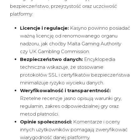
bezpieczeństwo, przejrzystość oraz uczciwość
platformy:
Licencje i regulacje:
Kasyno powinno posiadać
ważną licencję od renomowanego organu
nadzoru, jak choćby Malta Gaming Authority
czy UK Gambling Commission.
Bezpieczeństwo danych:
Encyklopedia
techniczna wskazuje, że stosowanie
protokołów SSL i certyfikatów bezpieczeństwa
minimalizuje ryzyko wycieku danych.
Weryfikowalność i transparentność:
Rzetelne recenzje jasno opisują warunki gry,
regulamin, zakres odpowiedzialnej gry oraz
metod płatności.
Opinie społeczności:
Komentarze i oceny
innych użytkowników pomagają zweryfikować
wiarygodność danej platformy.