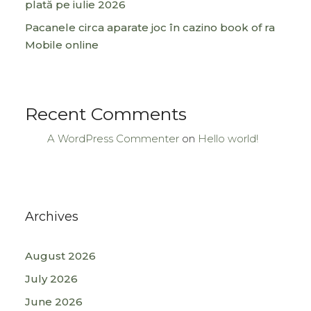
plată pe iulie 2026
Pacanele circa aparate joc în cazino book of ra
Mobile online
Recent Comments
A WordPress Commenter
on
Hello world!
Archives
August 2026
July 2026
June 2026