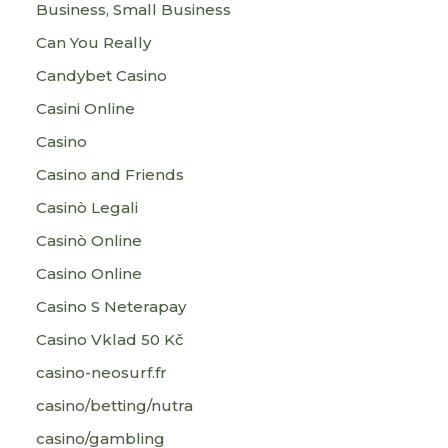
Business, Small Business
Can You Really
Candybet Casino
Casini Online
Casino
Casino and Friends
Casinò Legali
Casinò Online
Casino Online
Casino S Neterapay
Casino Vklad 50 Kč
casino-neosurf.fr
casino/betting/nutra
casino/gambling