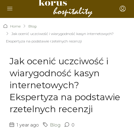
Home
Blog
Jak ocenić uczciwość i wiarygodność kasyn internetowych?
Ekspertyza na podstawie rzetelnych recenzji
Jak ocenić uczciwość i
wiarygodność kasyn
internetowych?
Ekspertyza na podstawie
rzetelnych recenzji
1 year ago
Blog
0