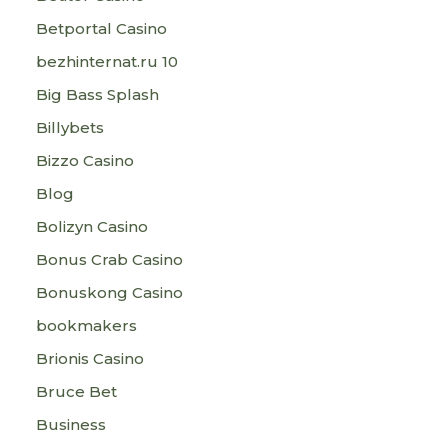
Betportal Casino
bezhinternat.ru 10
Big Bass Splash
Billybets
Bizzo Casino
Blog
Bolizyn Casino
Bonus Crab Casino
Bonuskong Casino
bookmakers
Brionis Casino
Bruce Bet
Business