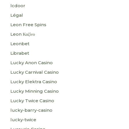
lcdoor
Légal
Leon Free Spins
Leon Καζίνο
Leonbet
Librabet
Lucky Anon Casino
Lucky Carnival Casino
Lucky Elektra Casino
Lucky Minning Casino
Lucky Twice Casino
lucky-barry-casino
lucky-twice