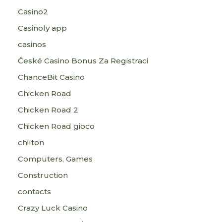
Casino2
Casinoly app
casinos
České Casino Bonus Za Registraci
ChanceBit Casino
Chicken Road
Chicken Road 2
Chicken Road gioco
chilton
Computers, Games
Construction
contacts
Crazy Luck Casino