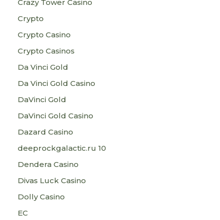
Crazy Tower Сasino
Crypto
Crypto Casino
Crypto Casinos
Da Vinci Gold
Da Vinci Gold Casino
DaVinci Gold
DaVinci Gold Casino
Dazard Casino
deeprockgalactic.ru 10
Dendera Casino
Divas Luck Casino
Dolly Casino
EC