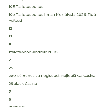
10E Talletusbonus
10e Talletusbonus Ilman Kierrätystä 2026: Pidä
Voittosi
12
13
18
1xslots-vhod-android.ru 100
2
25
260 Kč Bonus za Registraci: Nejlepší CZ Casina
29black Casino
3
6