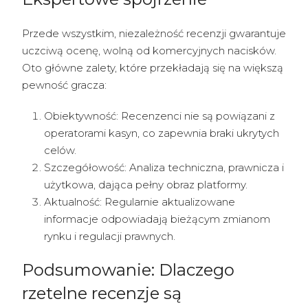
Przede wszystkim, niezależność recenzji gwarantuje
uczciwą ocenę, wolną od komercyjnych nacisków.
Oto główne zalety, które przekładają się na większą
pewność gracza:
Obiektywność:
Recenzenci nie są powiązani z
operatorami kasyn, co zapewnia braki ukrytych
celów.
Szczegółowość:
Analiza techniczna, prawnicza i
użytkowa, dająca pełny obraz platformy.
Aktualność:
Regularnie aktualizowane
informacje odpowiadają bieżącym zmianom
rynku i regulacji prawnych.
Podsumowanie: Dlaczego
rzetelne recenzje są