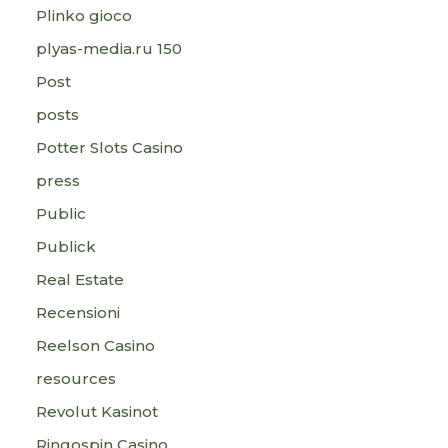
Plinko gioco
plyas-media.ru 150
Post
posts
Potter Slots Casino
press
Public
Publick
Real Estate
Recensioni
Reelson Casino
resources
Revolut Kasinot
Ringospin Casino