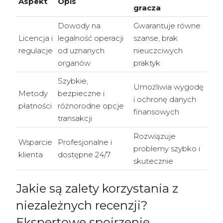
Aspekt
Opis
gracza
Dowody na
Gwarantuje równe
Licencja i
legalność operacji
szanse, brak
regulacje
od uznanych
nieuczciwych
organów
praktyk
Szybkie,
Umożliwia wygodę
Metody
bezpieczne i
i ochronę danych
płatności
różnorodne opcje
finansowych
transakcji
Rozwiązuje
Wsparcie
Profesjonalne i
problemy szybko i
klienta
dostępne 24/7
skutecznie
Jakie są zalety korzystania z
niezależnych recenzji?
Ekspertowe spojrzenie