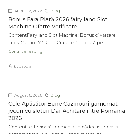
August 6, 2026
Blog
Bonus Fara Plată 2026 fairy land Slot
Machine Oferte Verificate
ContentFairy land Slot Machine: Bonus ci vărsare
Luck Casino : 77 Rotiri Gratuite fara plată pe...
Continue reading
by deborah
August 6, 2026
Blog
Cele Apăsător Bune Cazinouri gamomat
jocuri cu sloturi Dar Achitare între România
2026
ContentTe-fecioară tocmac a se cădea interesa și: