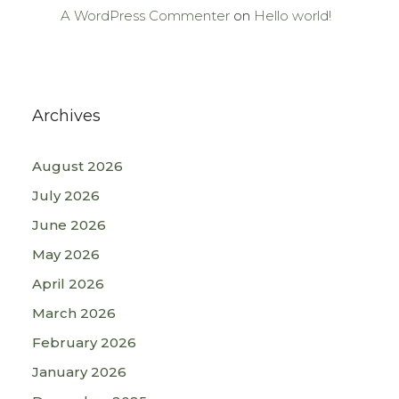
A WordPress Commenter
on
Hello world!
Archives
August 2026
July 2026
June 2026
May 2026
April 2026
March 2026
February 2026
January 2026