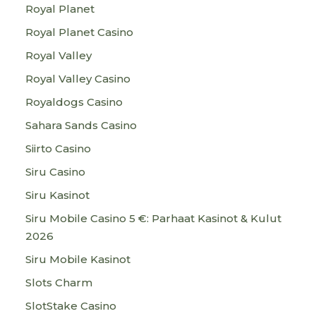
Royal Planet
Royal Planet Casino
Royal Valley
Royal Valley Casino
Royaldogs Casino
Sahara Sands Casino
Siirto Casino
Siru Casino
Siru Kasinot
Siru Mobile Casino 5 €: Parhaat Kasinot & Kulut
2026
Siru Mobile Kasinot
Slots Charm
SlotStake Casino