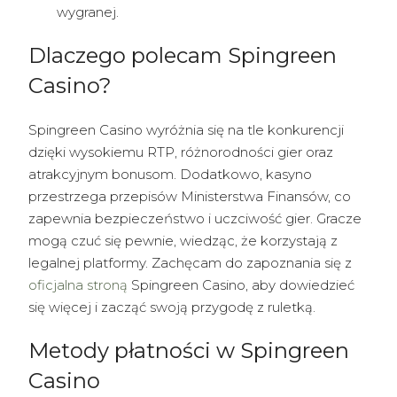
wygranej.
Dlaczego polecam Spingreen
Casino?
Spingreen Casino wyróżnia się na tle konkurencji
dzięki wysokiemu RTP, różnorodności gier oraz
atrakcyjnym bonusom. Dodatkowo, kasyno
przestrzega przepisów Ministerstwa Finansów, co
zapewnia bezpieczeństwo i uczciwość gier. Gracze
mogą czuć się pewnie, wiedząc, że korzystają z
legalnej platformy. Zachęcam do zapoznania się z
oficjalna stroną
Spingreen Casino, aby dowiedzieć
się więcej i zacząć swoją przygodę z ruletką.
Metody płatności w Spingreen
Casino