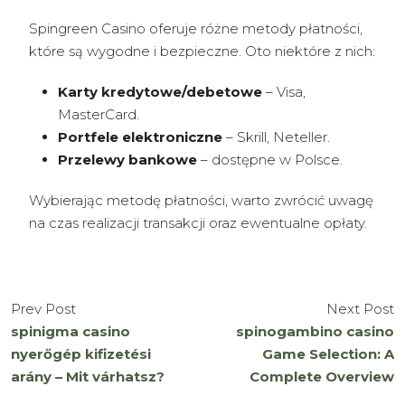
Spingreen Casino oferuje różne metody płatności,
które są wygodne i bezpieczne. Oto niektóre z nich:
Karty kredytowe/debetowe
– Visa,
MasterCard.
Portfele elektroniczne
– Skrill, Neteller.
Przelewy bankowe
– dostępne w Polsce.
Wybierając metodę płatności, warto zwrócić uwagę
na czas realizacji transakcji oraz ewentualne opłaty.
Prev Post
Next Post
spinigma casino
spinogambino casino
nyerőgép kifizetési
Game Selection: A
arány – Mit várhatsz?
Complete Overview