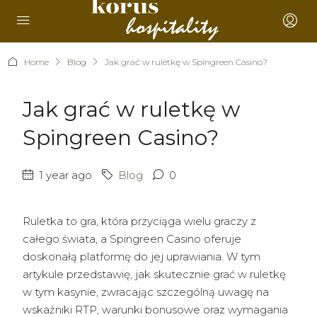
Home
Blog
Jak grać w ruletkę w Spingreen Casino?
Jak grać w ruletkę w
Spingreen Casino?
1 year ago
Blog
0
Ruletka to gra, która przyciąga wielu graczy z
całego świata, a Spingreen Casino oferuje
doskonałą platformę do jej uprawiania. W tym
artykule przedstawię, jak skutecznie grać w ruletkę
w tym kasynie, zwracając szczególną uwagę na
wskaźniki RTP, warunki bonusowe oraz wymagania