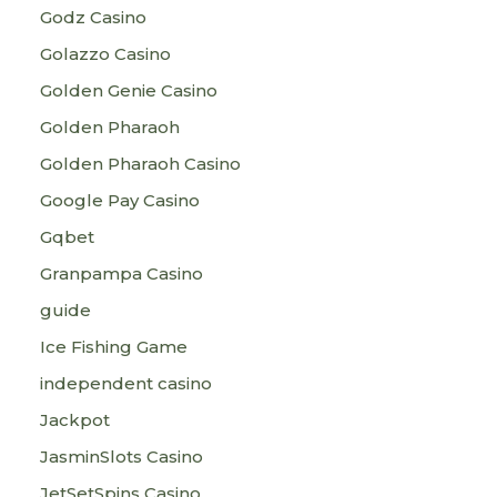
Godz Casino
Golazzo Casino
Golden Genie Casino
Golden Pharaoh
Golden Pharaoh Casino
Google Pay Casino
Gqbet
Granpampa Casino
guide
Ice Fishing Game
independent casino
Jackpot
JasminSlots Casino
JetSetSpins Casino