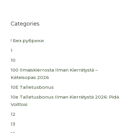
Categories
! Без рубрики
1
10
100 Ilmaiskierrosta Ilman Kierrätystä –
Käteisopas 2026
10E Talletusbonus
10e Talletusbonus Ilman Kierrätystä 2026: Pidä
Voittosi
12
13