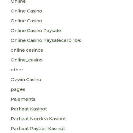
Online
Online Casino
Online Casino
Online Casino Paysafe
Online Casino Paysafecard 10€
online casinos
Online_casino
other
Ozwin Casino
pages
Paiements
Parhaat Kasinot
Parhaat Nordea Kasinot
Parhaat Paytrail Kasinot