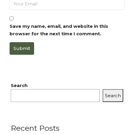
Save my name, email, and website in this
browser for the next time I comment.
Submit
Search
Search
Recent Posts