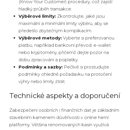
(Know Your Customer) procedury, což zajistí
hladký průběh transakce.
Výběrové limity:
Zkontrolujte, jaké jsou
maximální a minimální limity výběru, aby se
předešlo zbytečným komplikacím.
Výběrové metody:
Vyberte si preferovanou
platbu, například bankovní převod, e-wallet
nebo kryptoměny, přičemž dejte pozor na
dobu zpracování a poplatky.
Podmínky a sazby:
Pečlivě si prostudujte
podmínky ohledně požadavku na protočení
výhry nebo limity ztrát.
Technické aspekty a doporučení
Zabezpečení osobních i finančních dat je základním
stavebním kamenem důvěřivosti v online herní
platformy. Většina renomovaných kasin využívá