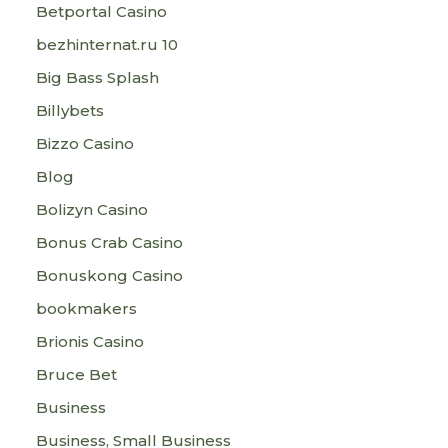
Betportal Casino
bezhinternat.ru 10
Big Bass Splash
Billybets
Bizzo Casino
Blog
Bolizyn Casino
Bonus Crab Casino
Bonuskong Casino
bookmakers
Brionis Casino
Bruce Bet
Business
Business, Small Business