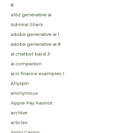
8
a16z generative ai
Admiral Shark
adobe generative ai 1
adobe generative ai 8
ai chatbot bard 3
ai companion
ai in finance examples 1
Allyspin
anonymous
Apple Pay Kasinot
archive
articles
Asino Casino