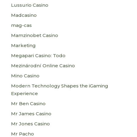
Lussurio Casino
Madcasino
mag-cas
Mamzinobet Casino
Marketing
Megapari Casino: Todo
Mezinárodní Online Casino
Mino Casino
Modern Technology Shapes the iGaming
Experience
Mr Ben Casino
Mr James Casino
Mr Jones Casino
Mr Pacho