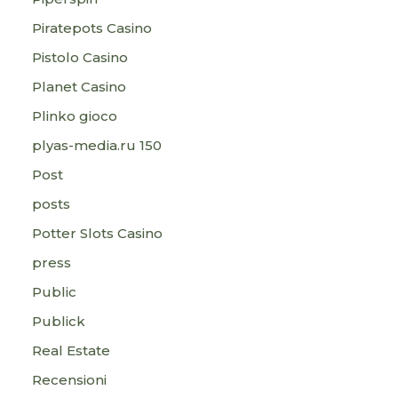
Piratepots Casino
Pistolo Casino
Planet Casino
Plinko gioco
plyas-media.ru 150
Post
posts
Potter Slots Casino
press
Public
Publick
Real Estate
Recensioni