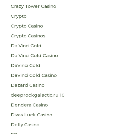
Crazy Tower Сasino
Crypto
Crypto Casino
Crypto Casinos
Da Vinci Gold
Da Vinci Gold Casino
DaVinci Gold
DaVinci Gold Casino
Dazard Casino
deeprockgalactic.ru 10
Dendera Casino
Divas Luck Casino
Dolly Casino