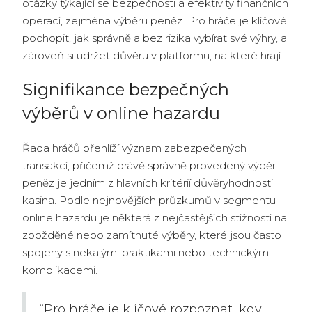
otázky týkající se bezpečnosti a efektivity finančních
operací, zejména výběru peněz. Pro hráče je klíčové
pochopit, jak správně a bez rizika vybírat své výhry, a
zároveň si udržet důvěru v platformu, na které hrají.
Signifikance bezpečných
výběrů v online hazardu
Řada hráčů přehlíží význam zabezpečených
transakcí, přičemž právě správně provedený výběr
peněz je jedním z hlavních kritérií důvěryhodnosti
kasina. Podle nejnovějších průzkumů v segmentu
online hazardu je
některá z nejčastějších stížností
na
zpožděné nebo zamítnuté výběry, které jsou často
spojeny s nekalými praktikami nebo technickými
komplikacemi.
“Pro hráče je klíčové rozpoznat, kdy