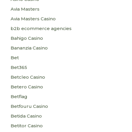
Avia Masters
Avia Masters Casino
b2b ecommerce agencies
Bahigo Casino
Bananzia Casino
Bet
Bet365
Betcleo Casino
Betero Casino
Betflag
Betfouru Casino
Betida Casino
Betitor Casino