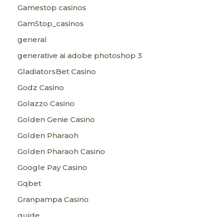
Gamestop casinos
GamStop_casinos
general
generative ai adobe photoshop 3
GladiatorsBet Casino
Godz Casino
Golazzo Casino
Golden Genie Casino
Golden Pharaoh
Golden Pharaoh Casino
Google Pay Casino
Gqbet
Granpampa Casino
guide