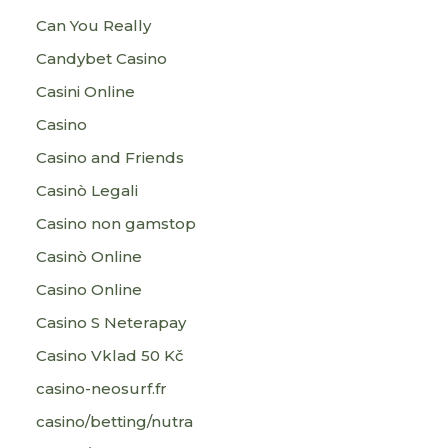
Can You Really
Candybet Casino
Casini Online
Casino
Casino and Friends
Casinò Legali
Casino non gamstop
Casinò Online
Casino Online
Casino S Neterapay
Casino Vklad 50 Kč
casino-neosurf.fr
casino/betting/nutra