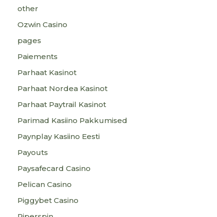
other
Ozwin Casino
pages
Paiements
Parhaat Kasinot
Parhaat Nordea Kasinot
Parhaat Paytrail Kasinot
Parimad Kasiino Pakkumised
Paynplay Kasiino Eesti
Payouts
Paysafecard Casino
Pelican Casino
Piggybet Casino
Piperspin