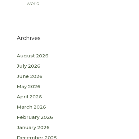
world!
Archives
August 2026
July 2026
June 2026
May 2026
April 2026
March 2026
February 2026
January 2026
December 2025