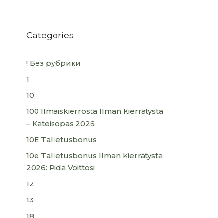
Categories
! Без рубрики
1
10
100 Ilmaiskierrosta Ilman Kierrätystä
– Käteisopas 2026
10E Talletusbonus
10e Talletusbonus Ilman Kierrätystä
2026: Pidä Voittosi
12
13
18