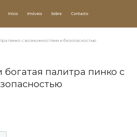
Início
Imóveis
Sobre
Contacto
итра пинко с возможностями и безопасностью
 богатая палитра пинко с
езопасностью