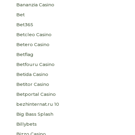
Bananzia Casino
Bet
Bet365
Betcleo Casino
Betero Casino
Betflag
Betfouru Casino
Betida Casino
Betitor Casino
Betportal Casino
bezhinternat.ru 10
Big Bass Splash
Billybets
Bizzo Casino