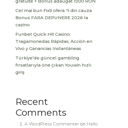
gratuite + Bonus adaugat 1000 RON
Cel mai bun Fixti ofera ?i din cauza
Bonus FARA DEPUNERE 2026 la
cazino
Funbet Quick‑Hit Casino:
Tragamonedas Rápidas, Acción en
Vivo y Ganancias Instantáneas
Türkiye’de güncel gambling
fırsatlarıyla öne çıkan Youwin hızlı
giriş
Recent
Comments
A WordPress Commenter
on
Hello