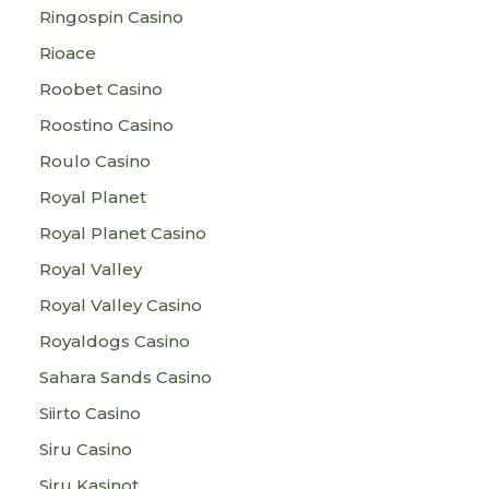
Ringospin Casino
Rioace
Roobet Casino
Roostino Casino
Roulo Casino
Royal Planet
Royal Planet Casino
Royal Valley
Royal Valley Casino
Royaldogs Casino
Sahara Sands Casino
Siirto Casino
Siru Casino
Siru Kasinot