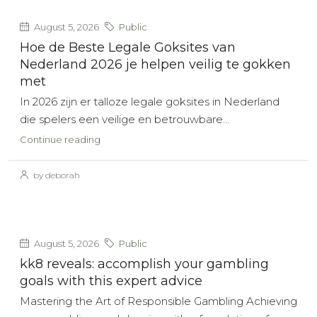
August 5, 2026
Public
Hoe de Beste Legale Goksites van
Nederland 2026 je helpen veilig te gokken
met
In 2026 zijn er talloze legale goksites in Nederland
die spelers een veilige en betrouwbare...
Continue reading
by deborah
August 5, 2026
Public
kk8 reveals: accomplish your gambling
goals with this expert advice
Mastering the Art of Responsible Gambling Achieving