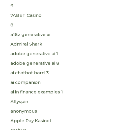
6
7ABET Casino
8
a16z generative ai
Admiral Shark
adobe generative ai 1
adobe generative ai 8
ai chatbot bard 3
ai companion
ai in finance examples 1
Allyspin
anonymous
Apple Pay Kasinot