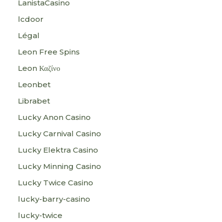
LanistaCasino
lcdoor
Légal
Leon Free Spins
Leon Καζίνο
Leonbet
Librabet
Lucky Anon Casino
Lucky Carnival Casino
Lucky Elektra Casino
Lucky Minning Casino
Lucky Twice Casino
lucky-barry-casino
lucky-twice