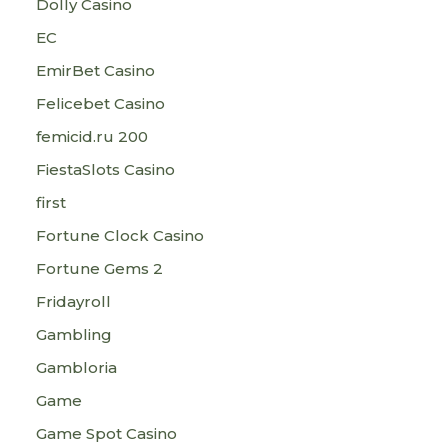
Dolly Casino
EC
EmirBet Casino
Felicebet Casino
femicid.ru 200
FiestaSlots Casino
first
Fortune Clock Casino
Fortune Gems 2
Fridayroll
Gambling
Gambloria
Game
Game Spot Casino