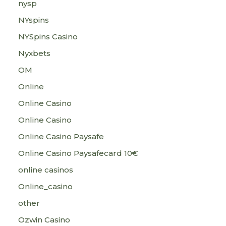
nysp
NYspins
NYSpins Casino
Nyxbets
OM
Online
Online Casino
Online Casino
Online Casino Paysafe
Online Casino Paysafecard 10€
online casinos
Online_casino
other
Ozwin Casino