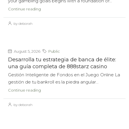
your gambling goals begins with a foundation of...
Continue reading
by deborah
August 5, 2026
Public
Desarrolla tu estrategia de banca de élite:
una guía completa de 888starz casino
Gestión Inteligente de Fondos en el Juego Online La
gestión de tu bankroll es la piedra angular...
Continue reading
by deborah