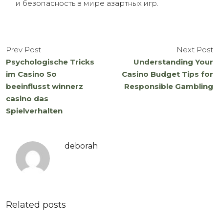
и безопасность в мире азартных игр.
Prev Post
Next Post
Psychologische Tricks
Understanding Your
im Casino So
Casino Budget Tips for
beeinflusst winnerz
Responsible Gambling
casino das
Spielverhalten
deborah
Related posts