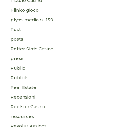
Pistolo Casino
Plinko gioco
plyas-media.ru 150
Post
posts
Potter Slots Casino
press
Public
Publick
Real Estate
Recensioni
Reelson Casino
resources
Revolut Kasinot