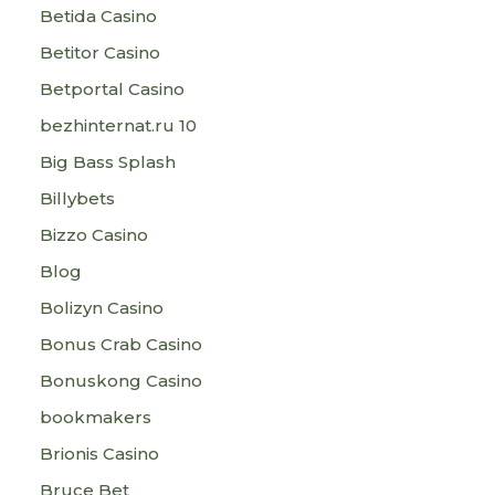
Betida Casino
Betitor Casino
Betportal Casino
bezhinternat.ru 10
Big Bass Splash
Billybets
Bizzo Casino
Blog
Bolizyn Casino
Bonus Crab Casino
Bonuskong Casino
bookmakers
Brionis Casino
Bruce Bet