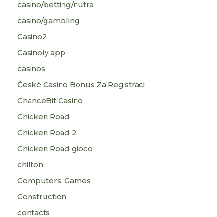
casino/betting/nutra
casino/gambling
Casino2
Casinoly app
casinos
České Casino Bonus Za Registraci
ChanceBit Casino
Chicken Road
Chicken Road 2
Chicken Road gioco
chilton
Computers, Games
Construction
contacts