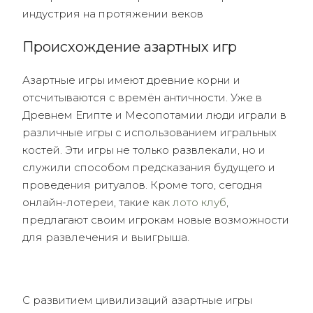
индустрия на протяжении веков
Происхождение азартных игр
Азартные игры имеют древние корни и
отсчитываются с времён античности. Уже в
Древнем Египте и Месопотамии люди играли в
различные игры с использованием игральных
костей. Эти игры не только развлекали, но и
служили способом предсказания будущего и
проведения ритуалов. Кроме того, сегодня
онлайн-лотереи, такие как
лото клуб
,
предлагают своим игрокам новые возможности
для развлечения и выигрыша.
С развитием цивилизаций азартные игры