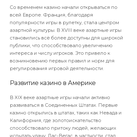
Со временем казино начали открываться по
всей Европе. Франция, благодаря
популярности игры в рулетку, стала центром
азартной культуры. В XVIII веке азартные игры
становились всё более доступны для широкой
публики, что способствовало увеличению
интереса и числу игроков. Это привело к
возникновению первых правил и норм для
регулирования игровой деятельности.
Развитие казино в Америке
В XIX веке азартные игры начали активно
развиваться в Соединенных Штатах. Первые
казино открылись в штатах, таких как Невада и
Калифорния, где золотоискательство
способствовало притоку людей, желающих
испытать удачу. Лас-Вегас, в частности, стал