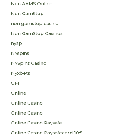
Non AAMS Online
Non GamStop
non gamstop casino
Non GamStop Casinos
nysp
NYspins
NYSpins Casino
Nyxbets
OM
Online
Online Casino
Online Casino
Online Casino Paysafe
Online Casino Paysafecard 10€