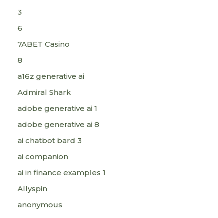
3
6
7ABET Casino
8
a16z generative ai
Admiral Shark
adobe generative ai 1
adobe generative ai 8
ai chatbot bard 3
ai companion
ai in finance examples 1
Allyspin
anonymous