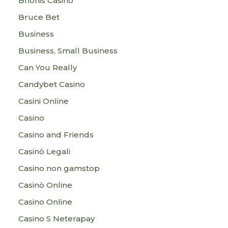
Brionis Casino
Bruce Bet
Business
Business, Small Business
Can You Really
Candybet Casino
Casini Online
Casino
Casino and Friends
Casinò Legali
Casino non gamstop
Casinò Online
Casino Online
Casino S Neterapay