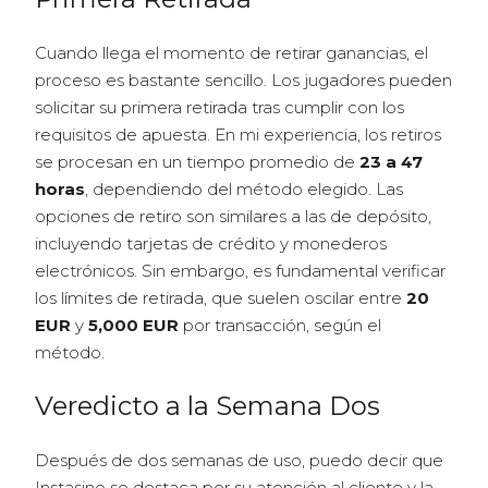
Cuando llega el momento de retirar ganancias, el
proceso es bastante sencillo. Los jugadores pueden
solicitar su primera retirada tras cumplir con los
requisitos de apuesta. En mi experiencia, los retiros
se procesan en un tiempo promedio de
23 a 47
horas
, dependiendo del método elegido. Las
opciones de retiro son similares a las de depósito,
incluyendo tarjetas de crédito y monederos
electrónicos. Sin embargo, es fundamental verificar
los límites de retirada, que suelen oscilar entre
20
EUR
y
5,000 EUR
por transacción, según el
método.
Veredicto a la Semana Dos
Después de dos semanas de uso, puedo decir que
Instasino se destaca por su atención al cliente y la