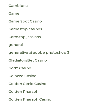
Gambloria
Game
Game Spot Casino
Gamestop casinos
GamStop_casinos
general
generative ai adobe photoshop 3
GladiatorsBet Casino
Godz Casino
Golazzo Casino
Golden Genie Casino
Golden Pharaoh
Golden Pharaoh Casino