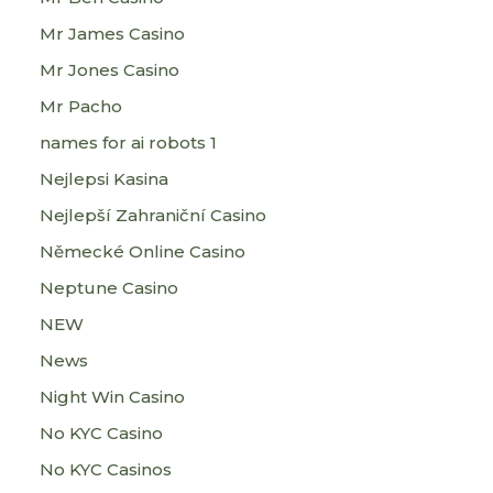
Mr James Casino
Mr Jones Casino
Mr Pacho
names for ai robots 1
Nejlepsi Kasina
Nejlepší Zahraniční Casino
Německé Online Casino
Neptune Casino
NEW
News
Night Win Casino
No KYC Casino
No KYC Casinos