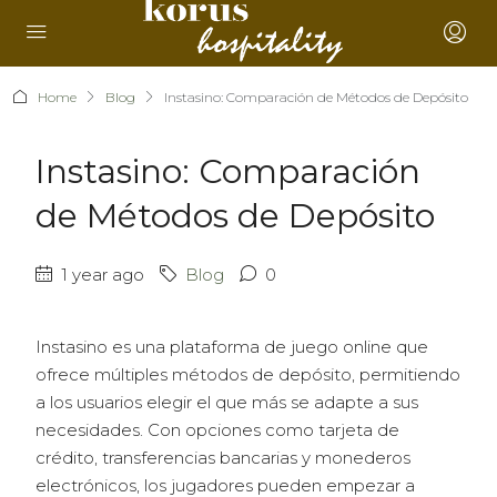
Home
Blog
Instasino: Comparación de Métodos de Depósito
Instasino: Comparación
de Métodos de Depósito
1 year ago
Blog
0
Instasino es una plataforma de juego online que
ofrece múltiples métodos de depósito, permitiendo
a los usuarios elegir el que más se adapte a sus
necesidades. Con opciones como tarjeta de
crédito, transferencias bancarias y monederos
electrónicos, los jugadores pueden empezar a