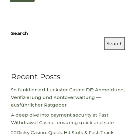
Search
Search
Recent Posts
So funktioniert Luckster Casino DE: Anmeldung,
Verifizierung und Kontoverwaltung —
ausführlicher Ratgeber
A deep dive into payment security at Fast
Withdrawal Casino: ensuring quick and safe
22Ricky Casino: Quick‑Hit Slots & Fast‑Track