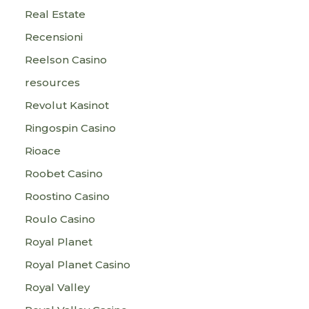
Real Estate
Recensioni
Reelson Casino
resources
Revolut Kasinot
Ringospin Casino
Rioace
Roobet Casino
Roostino Casino
Roulo Casino
Royal Planet
Royal Planet Casino
Royal Valley