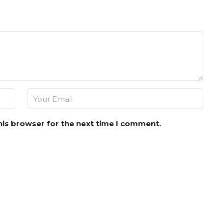
his browser for the next time I comment.