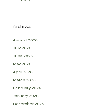
Archives
August 2026
July 2026
June 2026
May 2026
April 2026
March 2026
February 2026
January 2026
December 2025