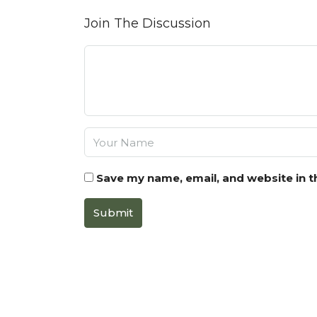
Join The Discussion
Save my name, email, and website in t
Submit