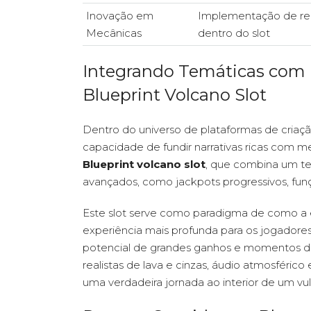
Inovação em
Implementação de rec
Mecânicas
dentro do slot
Integrando Temáticas com 
Blueprint Volcano Slot
Dentro do universo de plataformas de criaçã
capacidade de fundir narrativas ricas com m
Blueprint volcano slot
, que combina um te
avançados, como jackpots progressivos, funç
Este slot serve como paradigma de como a es
experiência mais profunda para os jogador
potencial de grandes ganhos e momentos de 
realistas de lava e cinzas, áudio atmosféri
uma verdadeira jornada ao interior de um vul