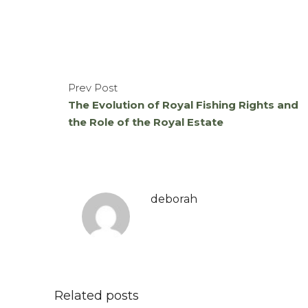
Prev Post
The Evolution of Royal Fishing Rights and
the Role of the Royal Estate
deborah
Related posts