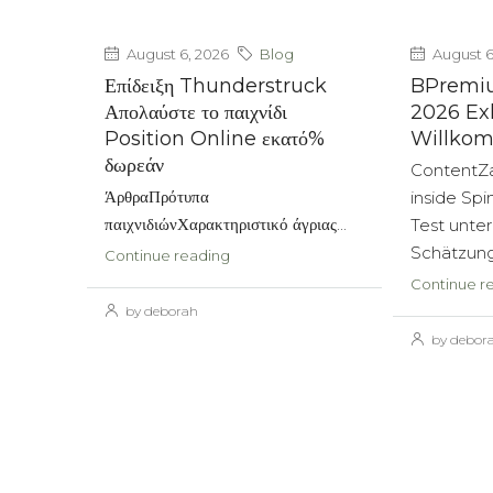
August 6, 2026
Blog
August 6
Επίδειξη Thunderstruck
BPremi
Απολαύστε το παιχνίδι
2026 Ex
Position Online εκατό%
Willko
δωρεάν
ContentZ
ΆρθραΠρότυπα
inside Spi
παιχνιδιώνΧαρακτηριστικό άγριας...
Test unte
Schätzung
Continue reading
Continue r
by deborah
by debor