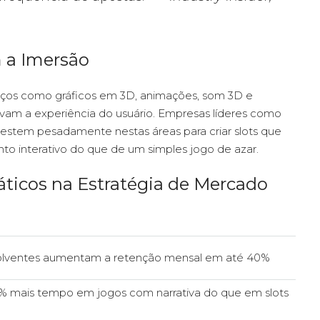
 a Imersão
nços como gráficos em 3D, animações, som 3D e
vam a experiência do usuário. Empresas líderes como
estem pesadamente nestas áreas para criar slots que
o interativo do que de um simples jogo de azar.
áticos na Estratégia de Mercado
s
olventes aumentam a retenção mensal em até 40%
 mais tempo em jogos com narrativa do que em slots