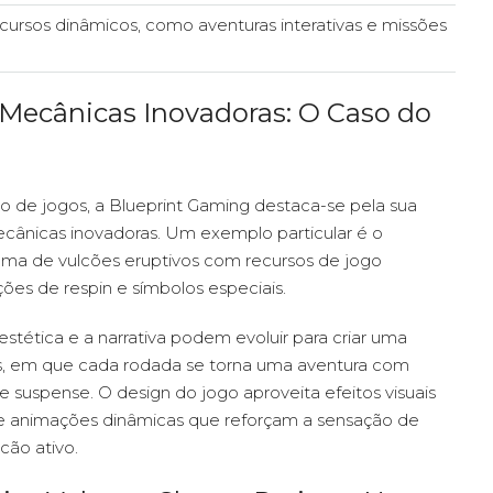
ursos dinâmicos, como aventuras interativas e missões
Mecânicas Inovadoras: O Caso do
o de jogos, a Blueprint Gaming destaca-se pela sua
ecânicas inovadoras. Um exemplo particular é o
ma de vulcões eruptivos com recursos de jogo
ões de respin e símbolos especiais.
tética e a narrativa podem evoluir para criar uma
es, em que cada rodada se torna uma aventura com
suspense. O design do jogo aproveita efeitos visuais
co e animações dinâmicas que reforçam a sensação de
cão ativo.