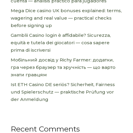
cuenta — análisis práctico para jugadores
Mega Dice casino UK bonuses explained: terms,
wagering and real value — practical checks
before signing up
Gamblii Casino login è affidabile? Sicurezza,
equità e tutela dei giocatori — cosa sapere
prima di iscriversi
Мобільний досвід у Richy Farmer: додатки,
гра через браузер та зручність — що варто
знати гравцям
Ist ETH Casino DE seriös? Sicherheit, Fairness
und Spielerschutz — praktische Prüfung vor
der Anmeldung
Recent Comments