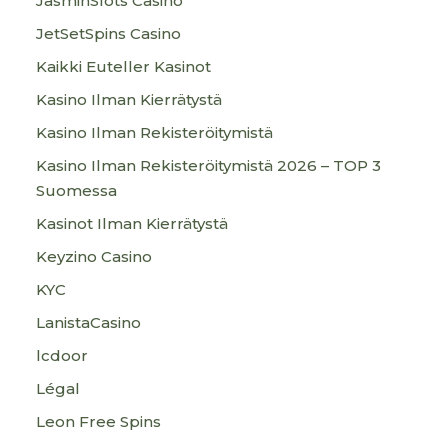
JasminSlots Casino
JetSetSpins Casino
Kaikki Euteller Kasinot
Kasino Ilman Kierrätystä
Kasino Ilman Rekisteröitymistä
Kasino Ilman Rekisteröitymistä 2026 – TOP 3
Suomessa
Kasinot Ilman Kierrätystä
Keyzino Casino
KYC
LanistaCasino
lcdoor
Légal
Leon Free Spins