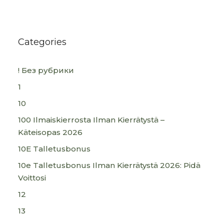
Categories
! Без рубрики
1
10
100 Ilmaiskierrosta Ilman Kierrätystä –
Käteisopas 2026
10E Talletusbonus
10e Talletusbonus Ilman Kierrätystä 2026: Pidä
Voittosi
12
13