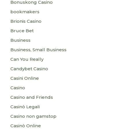
Bonuskong Casino
bookmakers
Brionis Casino
Bruce Bet
Business
Business, Small Business
Can You Really
Candybet Casino
Casini Online
Casino
Casino and Friends
Casinò Legali
Casino non gamstop
Casinò Online