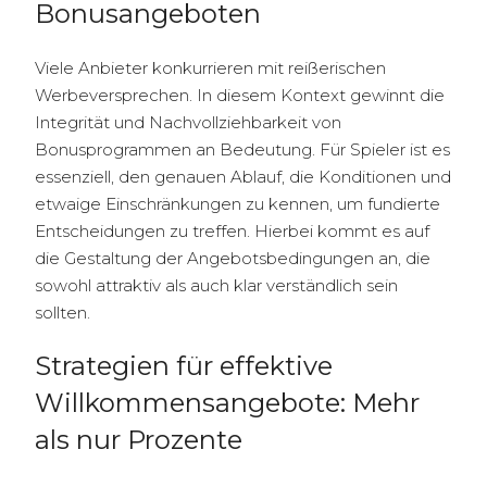
Bonusangeboten
Viele Anbieter konkurrieren mit reißerischen
Werbeversprechen. In diesem Kontext gewinnt die
Integrität und Nachvollziehbarkeit von
Bonusprogrammen an Bedeutung. Für Spieler ist es
essenziell, den genauen Ablauf, die Konditionen und
etwaige Einschränkungen zu kennen, um fundierte
Entscheidungen zu treffen. Hierbei kommt es auf
die Gestaltung der Angebotsbedingungen an, die
sowohl attraktiv als auch klar verständlich sein
sollten.
Strategien für effektive
Willkommensangebote: Mehr
als nur Prozente