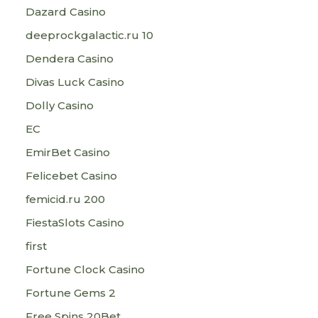
Dazard Casino
deeprockgalactic.ru 10
Dendera Casino
Divas Luck Casino
Dolly Casino
EC
EmirBet Casino
Felicebet Casino
femicid.ru 200
FiestaSlots Casino
first
Fortune Clock Casino
Fortune Gems 2
Free Spins 20Bet