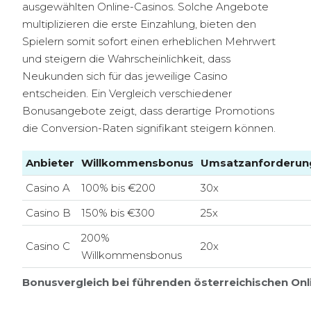
ausgewählten Online-Casinos. Solche Angebote
multiplizieren die erste Einzahlung, bieten den
Spielern somit sofort einen erheblichen Mehrwert
und steigern die Wahrscheinlichkeit, dass
Neukunden sich für das jeweilige Casino
entscheiden. Ein Vergleich verschiedener
Bonusangebote zeigt, dass derartige Promotions
die Conversion-Raten signifikant steigern können.
Anbieter
Willkommensbonus
Umsatzanforderun
Casino A
100% bis €200
30x
Casino B
150% bis €300
25x
200%
Casino C
20x
Willkommensbonus
Bonusvergleich bei führenden österreichischen Onl