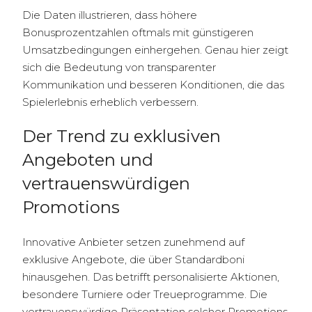
Die Daten illustrieren, dass höhere
Bonusprozentzahlen oftmals mit günstigeren
Umsatzbedingungen einhergehen. Genau hier zeigt
sich die Bedeutung von transparenter
Kommunikation und besseren Konditionen, die das
Spielerlebnis erheblich verbessern.
Der Trend zu exklusiven
Angeboten und
vertrauenswürdigen
Promotions
Innovative Anbieter setzen zunehmend auf
exklusive Angebote, die über Standardboni
hinausgehen. Das betrifft personalisierte Aktionen,
besondere Turniere oder Treueprogramme. Die
vertrauenswürdige Präsentation solcher Promotions