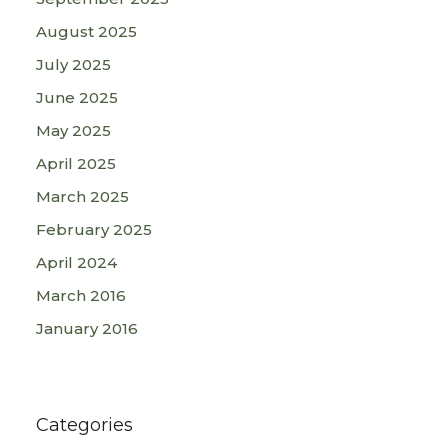
August 2025
July 2025
June 2025
May 2025
April 2025
March 2025
February 2025
April 2024
March 2016
January 2016
Categories