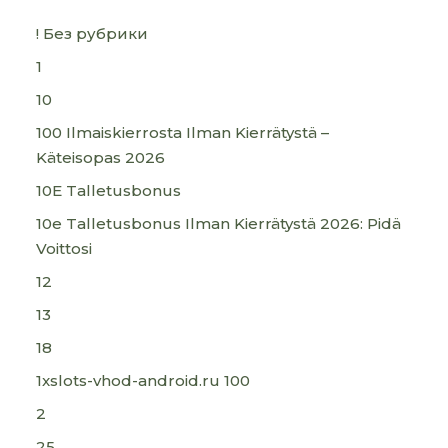
! Без рубрики
1
10
100 Ilmaiskierrosta Ilman Kierrätystä –
Käteisopas 2026
10E Talletusbonus
10e Talletusbonus Ilman Kierrätystä 2026: Pidä
Voittosi
12
13
18
1xslots-vhod-android.ru 100
2
25