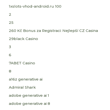
1xslots-vhod-android.ru 100
2
25
260 Kč Bonus za Registraci: Nejlepší CZ Casina
29black Casino
3
6
7ABET Casino
8
a16z generative ai
Admiral Shark
adobe generative ai 1
adobe generative ai 8