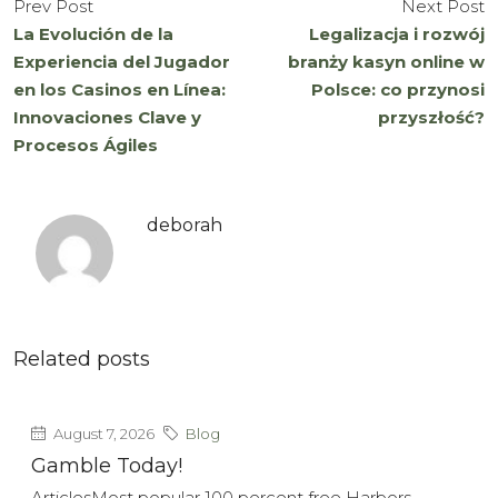
Prev Post
Next Post
La Evolución de la
Legalizacja i rozwój
Experiencia del Jugador
branży kasyn online w
en los Casinos en Línea:
Polsce: co przynosi
Innovaciones Clave y
przyszłość?
Procesos Ágiles
deborah
Related posts
August 7, 2026
Blog
Gamble Today!
ArticlesMost popular 100 percent free Harbors