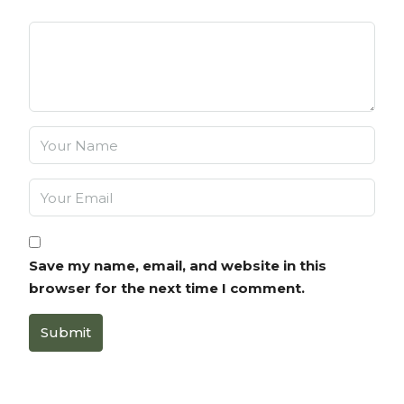
Save my name, email, and website in this
browser for the next time I comment.
Submit