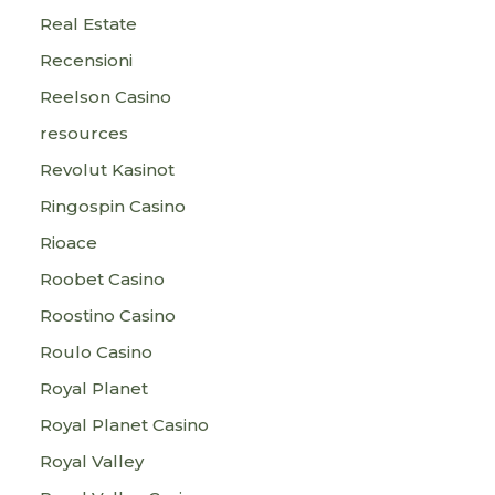
Real Estate
Recensioni
Reelson Casino
resources
Revolut Kasinot
Ringospin Casino
Rioace
Roobet Casino
Roostino Casino
Roulo Casino
Royal Planet
Royal Planet Casino
Royal Valley