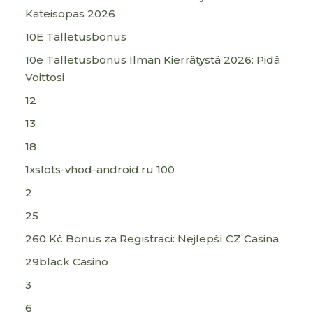
Käteisopas 2026
10E Talletusbonus
10e Talletusbonus Ilman Kierrätystä 2026: Pidä
Voittosi
12
13
18
1xslots-vhod-android.ru 100
2
25
260 Kč Bonus za Registraci: Nejlepší CZ Casina
29black Casino
3
6