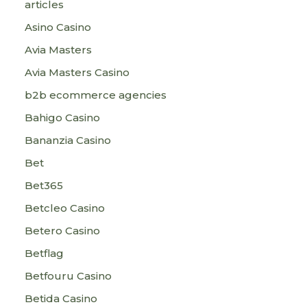
articles
Asino Casino
Avia Masters
Avia Masters Casino
b2b ecommerce agencies
Bahigo Casino
Bananzia Casino
Bet
Bet365
Betcleo Casino
Betero Casino
Betflag
Betfouru Casino
Betida Casino