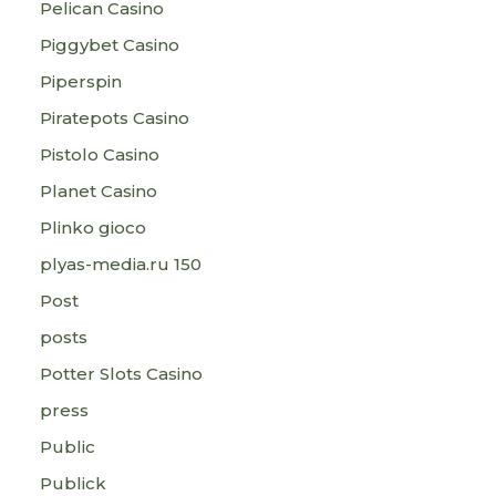
Pelican Casino
Piggybet Casino
Piperspin
Piratepots Casino
Pistolo Casino
Planet Casino
Plinko gioco
plyas-media.ru 150
Post
posts
Potter Slots Casino
press
Public
Publick