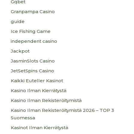
Gqbet
Granpampa Casino
guide
Ice Fishing Game
independent casino
Jackpot
JasminSlots Casino
JetSetSpins Casino
Kaikki Euteller Kasinot
Kasino Ilman Kierrätystä
Kasino Ilman Rekisteröitymistä
Kasino Ilman Rekisteröitymistä 2026 – TOP 3
Suomessa
Kasinot Ilman Kierrätystä