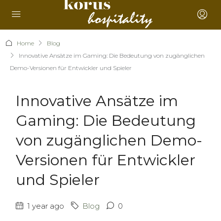
Home
Blog
Innovative Ansätze im Gaming: Die Bedeutung von zugänglichen
Demo-Versionen für Entwickler und Spieler
Innovative Ansätze im
Gaming: Die Bedeutung
von zugänglichen Demo-
Versionen für Entwickler
und Spieler
1 year ago
Blog
0