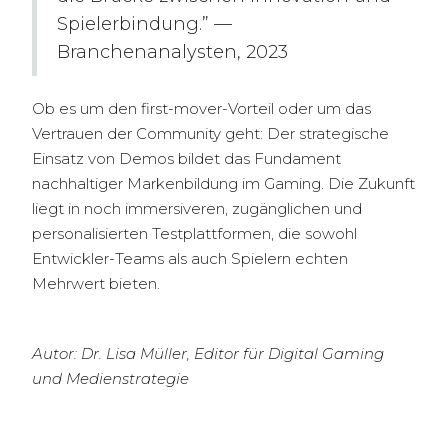
Spielerbindung.” —
Branchenanalysten, 2023
Ob es um den first-mover-Vorteil oder um das
Vertrauen der Community geht: Der strategische
Einsatz von Demos bildet das Fundament
nachhaltiger Markenbildung im Gaming. Die Zukunft
liegt in noch immersiveren, zugänglichen und
personalisierten Testplattformen, die sowohl
Entwickler-Teams als auch Spielern echten
Mehrwert bieten.
Autor: Dr. Lisa Müller, Editor für Digital Gaming
und Medienstrategie