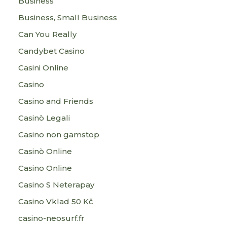
Business
Business, Small Business
Can You Really
Candybet Casino
Casini Online
Casino
Casino and Friends
Casinò Legali
Casino non gamstop
Casinò Online
Casino Online
Casino S Neterapay
Casino Vklad 50 Kč
casino-neosurf.fr