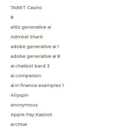
7ABET Casino
8
a16z generative ai
Admiral Shark
adobe generative ai 1
adobe generative ai 8
ai chatbot bard 3
ai companion
ai in finance examples 1
Allyspin
anonymous
Apple Pay Kasinot
archive