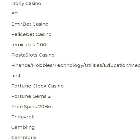
Dolly Casino
EC
EmirBet Casino
Felicebet Casino
femicid.ru 200
FiestaSlots Casino
Finance/Hobbies/Technology/Utilities/Education/Med
first
Fortune Clock Casino
Fortune Gems 2
Free Spins 20Bet
Fridayroll
Gambling
Gambloria