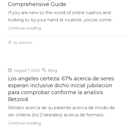
Comprehensive Guide
If you are new to the world of online casinos and
looking to try your hand at roulette, you've come...
Continue reading
by deborah
August 7, 2026
Blog
Los angeles certeza: 67% acerca de seres
esperan inclusive dicho inicial jubilacion
para comprobar conforme la analisis
Betzoid
Retrato acerca de su patente acerca de modo de
ser chilena (los 2 laterales) acerca de formato...
Continue reading