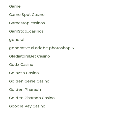
Game
Game Spot Casino
Gamestop casinos
GamStop_casinos
general
generative ai adobe photoshop 3
GladiatorsBet Casino
Godz Casino
Golazzo Casino
Golden Genie Casino
Golden Pharaoh
Golden Pharaoh Casino
Google Pay Casino