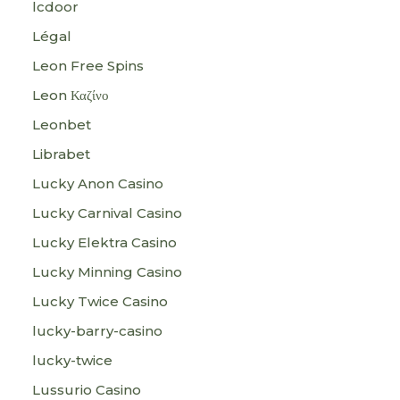
lcdoor
Légal
Leon Free Spins
Leon Καζίνο
Leonbet
Librabet
Lucky Anon Casino
Lucky Carnival Casino
Lucky Elektra Casino
Lucky Minning Casino
Lucky Twice Casino
lucky-barry-casino
lucky-twice
Lussurio Casino