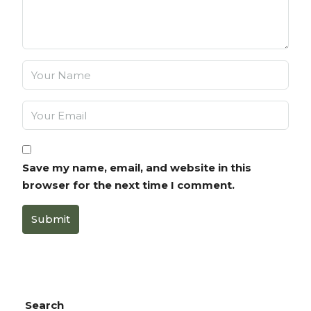
Save my name, email, and website in this
browser for the next time I comment.
Submit
Search