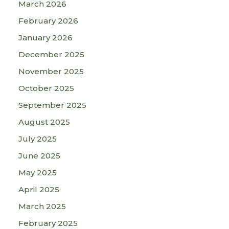
March 2026
February 2026
January 2026
December 2025
November 2025
October 2025
September 2025
August 2025
July 2025
June 2025
May 2025
April 2025
March 2025
February 2025