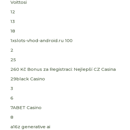
Voittosi
12
13
18
1xslots-vhod-android.ru 100
2
25
260 Kč Bonus za Registraci: Nejlepší CZ Casina
29black Casino
3
6
7ABET Casino
8
a16z generative ai