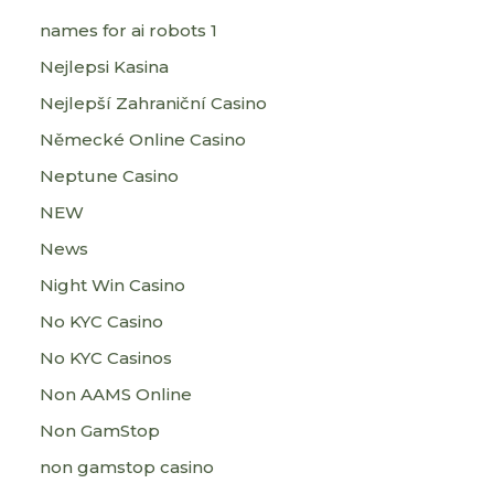
names for ai robots 1
Nejlepsi Kasina
Nejlepší Zahraniční Casino
Německé Online Casino
Neptune Casino
NEW
News
Night Win Casino
No KYC Casino
No KYC Casinos
Non AAMS Online
Non GamStop
non gamstop casino