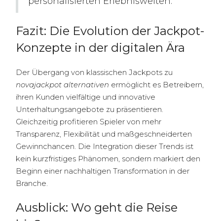
personalisierten Erlebniswelten.“
Fazit: Die Evolution der Jackpot-
Konzepte in der digitalen Ära
Der Übergang von klassischen Jackpots zu
novajackpot alternativen
ermöglicht es Betreibern,
ihren Kunden vielfältige und innovative
Unterhaltungsangebote zu präsentieren.
Gleichzeitig profitieren Spieler von mehr
Transparenz, Flexibilität und maßgeschneiderten
Gewinnchancen. Die Integration dieser Trends ist
kein kurzfristiges Phänomen, sondern markiert den
Beginn einer nachhaltigen Transformation in der
Branche.
Ausblick: Wo geht die Reise