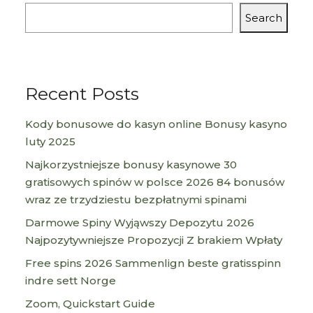
Search
Recent Posts
Kody bonusowe do kasyn online Bonusy kasyno
luty 2025
Najkorzystniejsze bonusy kasynowe 30
gratisowych spinów w polsce 2026 84 bonusów
wraz ze trzydziestu bezpłatnymi spinami
Darmowe Spiny Wyjąwszy Depozytu 2026
Najpozytywniejsze Propozycji Z brakiem Wpłaty
Free spins 2026 Sammenlign beste gratisspinn
indre sett Norge
Zoom, Quickstart Guide