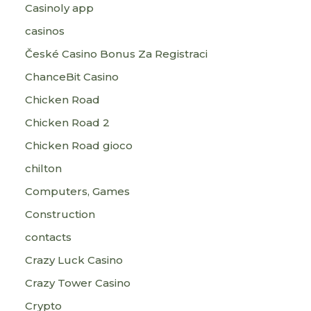
Casinoly app
casinos
České Casino Bonus Za Registraci
ChanceBit Casino
Chicken Road
Chicken Road 2
Chicken Road gioco
chilton
Computers, Games
Construction
contacts
Crazy Luck Casino
Crazy Tower Сasino
Crypto