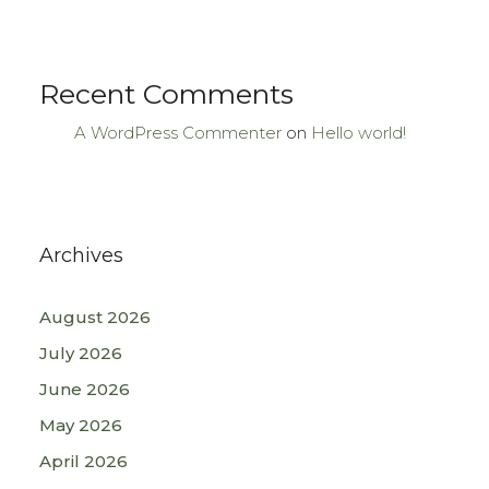
Recent Comments
A WordPress Commenter
on
Hello world!
Archives
August 2026
July 2026
June 2026
May 2026
April 2026