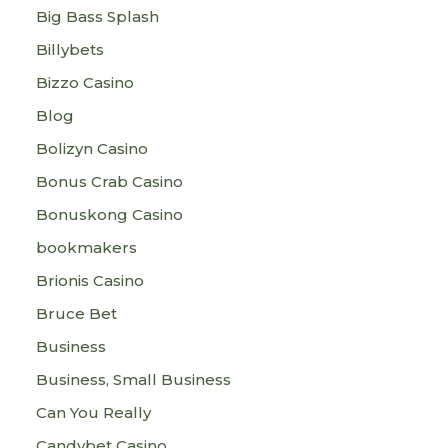
Big Bass Splash
Billybets
Bizzo Casino
Blog
Bolizyn Casino
Bonus Crab Casino
Bonuskong Casino
bookmakers
Brionis Casino
Bruce Bet
Business
Business, Small Business
Can You Really
Candybet Casino