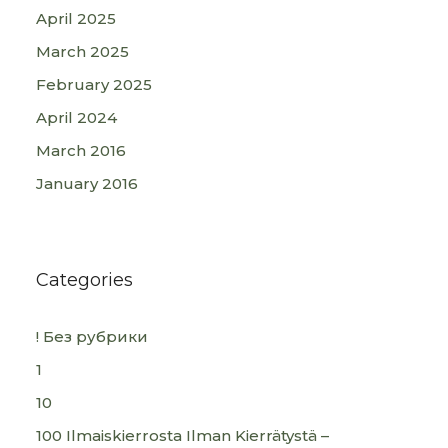
April 2025
March 2025
February 2025
April 2024
March 2016
January 2016
Categories
! Без рубрики
1
10
100 Ilmaiskierrosta Ilman Kierrätystä –