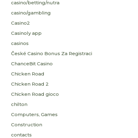
casino/betting/nutra
casino/gambling
Casino2
Casinoly app
casinos
České Casino Bonus Za Registraci
ChanceBit Casino
Chicken Road
Chicken Road 2
Chicken Road gioco
chilton
Computers, Games
Construction
contacts