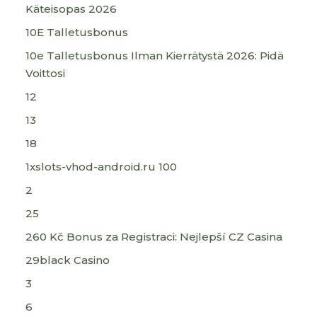
Käteisopas 2026
10E Talletusbonus
10e Talletusbonus Ilman Kierrätystä 2026: Pidä
Voittosi
12
13
18
1xslots-vhod-android.ru 100
2
25
260 Kč Bonus za Registraci: Nejlepší CZ Casina
29black Casino
3
6