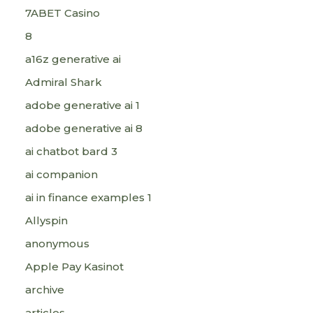
7ABET Casino
8
a16z generative ai
Admiral Shark
adobe generative ai 1
adobe generative ai 8
ai chatbot bard 3
ai companion
ai in finance examples 1
Allyspin
anonymous
Apple Pay Kasinot
archive
articles