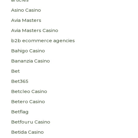
Asino Casino
Avia Masters
Avia Masters Casino
b2b ecommerce agencies
Bahigo Casino
Bananzia Casino
Bet
Bet365
Betcleo Casino
Betero Casino
Betflag
Betfouru Casino
Betida Casino