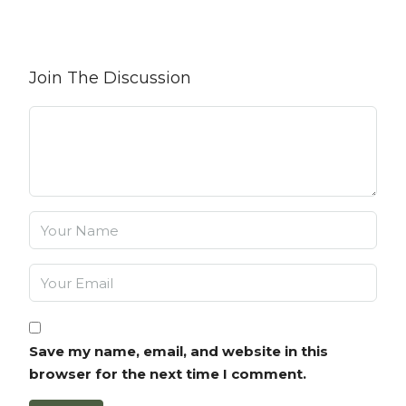
Join The Discussion
Save my name, email, and website in this
browser for the next time I comment.