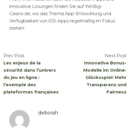
innovative Lösungen finden Sie auf WinBig-
Casino.de, wo das Thema App-Entwicklung und
Verfügbarkeit von iOS-Apps regelmäßig im Fokus
stehen.
Prev Post
Next Post
Les enjeux de la
Innovative Bonus-
sécurité dans l’univers
Modelle im Online-
du jeu en ligne :
Glücksspiel: Mehr
l’exemple des
Transparenz und
plateformes françaises
Fairness
deborah