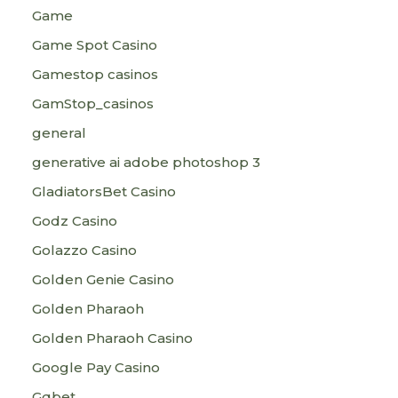
Game
Game Spot Casino
Gamestop casinos
GamStop_casinos
general
generative ai adobe photoshop 3
GladiatorsBet Casino
Godz Casino
Golazzo Casino
Golden Genie Casino
Golden Pharaoh
Golden Pharaoh Casino
Google Pay Casino
Gqbet