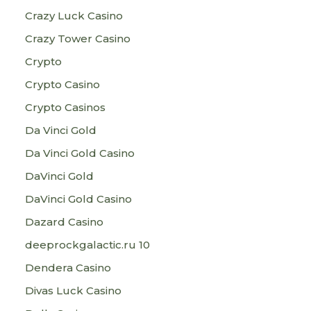
Crazy Luck Casino
Crazy Tower Сasino
Crypto
Crypto Casino
Crypto Casinos
Da Vinci Gold
Da Vinci Gold Casino
DaVinci Gold
DaVinci Gold Casino
Dazard Casino
deeprockgalactic.ru 10
Dendera Casino
Divas Luck Casino