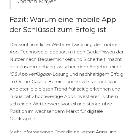
Johann Mayer
Fazit: Warum eine mobile App
der Schlüssel zum Erfolg ist
Die kontinuierliche Weiterentwicklung der mobilen
App-Technologie, gepaart mit den Bedürfnissen der
Nutzer nach Bequemlichkeit und Sicherheit, macht
den Zusammenhang zwischen dem Angebot einer
iOS App verfügbar
-Lösung und nachhaltigem Erfolg
im Online-Casino-Bereich unmissverständlich klar.
Anbieter, die diesen Trend frühzeitig erkennen und
in qualitativ hochwertige Apps investieren, sichern
sich einen Wettbewerbsvorteil und stärken ihre
Position im wachsendem Markt für digitale
Glücksspiele.
Mehr Informationen über die neuesten Apps und