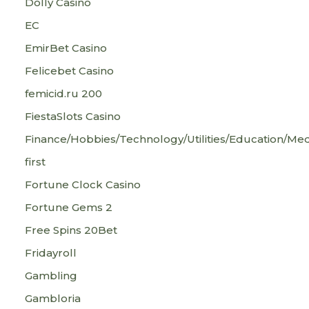
Dolly Casino
EC
EmirBet Casino
Felicebet Casino
femicid.ru 200
FiestaSlots Casino
Finance/Hobbies/Technology/Utilities/Education/Med
first
Fortune Clock Casino
Fortune Gems 2
Free Spins 20Bet
Fridayroll
Gambling
Gambloria