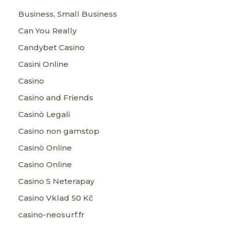
Business, Small Business
Can You Really
Candybet Casino
Casini Online
Casino
Casino and Friends
Casinò Legali
Casino non gamstop
Casinò Online
Casino Online
Casino S Neterapay
Casino Vklad 50 Kč
casino-neosurf.fr