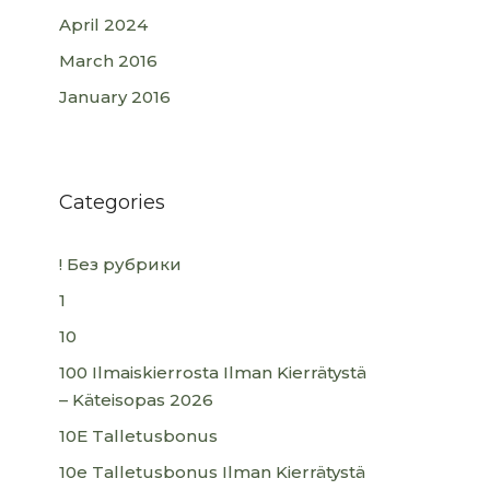
April 2024
March 2016
January 2016
Categories
! Без рубрики
1
10
100 Ilmaiskierrosta Ilman Kierrätystä
– Käteisopas 2026
10E Talletusbonus
10e Talletusbonus Ilman Kierrätystä