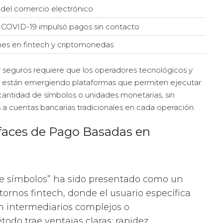
del comercio electrónico
COVID-19 impulsó pagos sin contacto
nes en fintech y criptomonedas
y seguros requiere que los operadores tecnológicos y
r, están emergiendo plataformas que permiten ejecutar
cantidad de símbolos o unidades monetarias, sin
 a cuentas bancarias tradicionales en cada operación.
rfaces de Pago Basadas en
 de símbolos” ha sido presentado como un
tornos fintech, donde el usuario específica
n intermediarios complejos o
odo trae ventajas claras: rapidez,