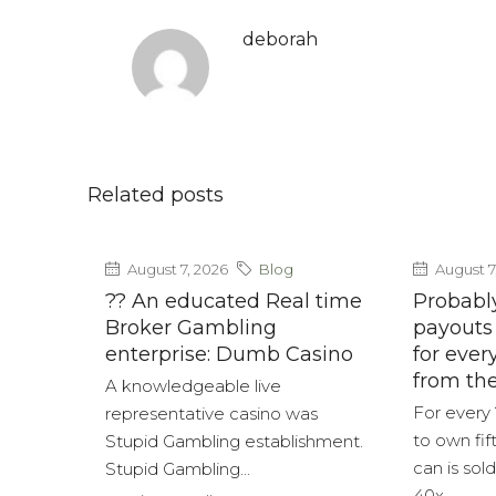
deborah
Related posts
August 7, 2026
Blog
August 7
?? An educated Real time
Probabl
Broker Gambling
payouts
enterprise: Dumb Casino
for ever
from th
A knowledgeable live
For every 
representative casino was
to own fi
Stupid Gambling establishment.
can is sol
Stupid Gambling...
40x...