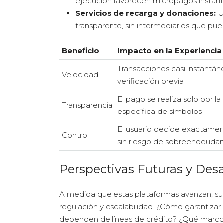
ejecución favorecen micropagos instan
Servicios de recarga y donaciones:
Us
transparente, sin intermediarios que pue
Beneficio
Impacto en la Experiencia
Transacciones casi instantán
Velocidad
verificación previa
El pago se realiza solo por l
Transparencia
específica de símbolos
El usuario decide exactame
Control
sin riesgo de sobreendeuda
Perspectivas Futuras y Desa
A medida que estas plataformas avanzan, sur
regulación y escalabilidad. ¿Cómo garantizar
dependen de líneas de crédito? ¿Qué marcos 