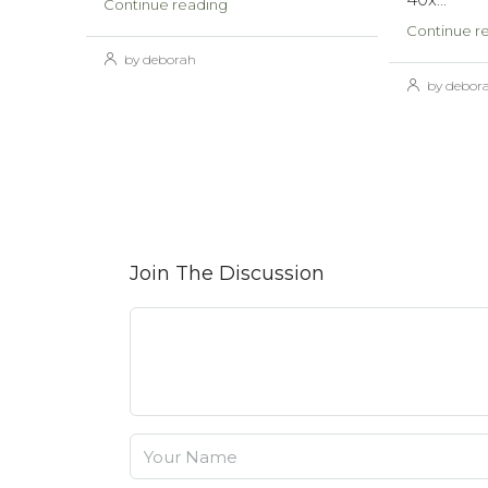
Continue reading
Continue r
by deborah
by debor
Join The Discussion