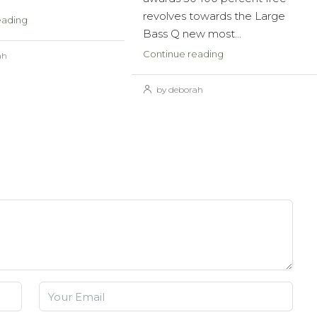
revolves towards the Large
eading
Bass Q new most...
Continue reading
ah
by deborah