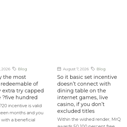
, 2026
Blog
August 7, 2026
Blog
y the most
So it basic set incentive
 redeemable of
doesn’t connect with
y extra try capped
dining table on the
e ?five hundred
internet games, live
casino, if you don’t
?20 incentive is valid
excluded titles
fteen months and you
Within the wished render, MrQ
d with a beneficial
awards 50 100 percent free