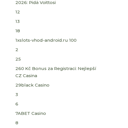
2026: Pidä Voittosi
12
13
18
1xslots-vhod-android.ru 100
2
25
260 Kč Bonus za Registraci: Nejlepší
CZ Casina
29black Casino
3
6
7ABET Casino
8