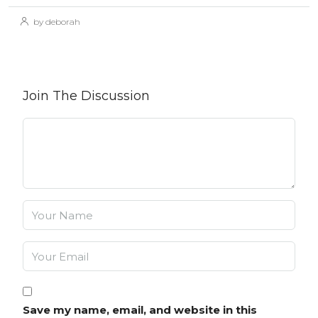
by deborah
Join The Discussion
Save my name, email, and website in this