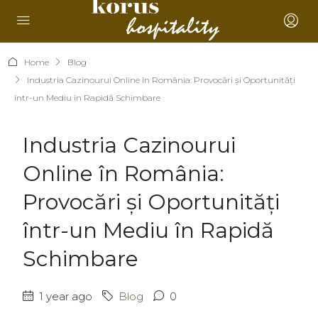
Home
Blog
Industria Cazinourui Online în România: Provocări și Oportunități
într-un Mediu în Rapidă Schimbare
Industria Cazinourui
Online în România:
Provocări și Oportunități
într-un Mediu în Rapidă
Schimbare
1 year ago
Blog
0