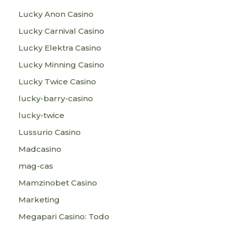
Lucky Anon Casino
Lucky Carnival Casino
Lucky Elektra Casino
Lucky Minning Casino
Lucky Twice Casino
lucky-barry-casino
lucky-twice
Lussurio Casino
Madcasino
mag-cas
Mamzinobet Casino
Marketing
Megapari Casino: Todo