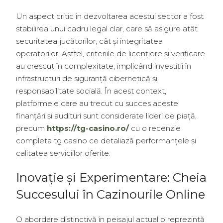
Un aspect critic în dezvoltarea acestui sector a fost
stabilirea unui cadru legal clar, care să asigure atât
securitatea jucătorilor, cât și integritatea
operatorilor. Astfel, criteriile de licențiere și verificare
au crescut în complexitate, implicând investiții în
infrastructuri de siguranță cibernetică și
responsabilitate socială. În acest context,
platformele care au trecut cu succes aceste
finanțări și audituri sunt considerate lideri de piață,
precum
https://tg-casino.ro/
cu o recenzie
completa tg casino ce detaliază performanțele și
calitatea serviciilor oferite.
Inovație și Experimentare: Cheia
Succesului în Cazinourile Online
O abordare distinctivă în peisajul actual o reprezintă