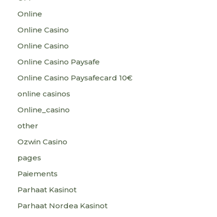
Online
Online Casino
Online Casino
Online Casino Paysafe
Online Casino Paysafecard 10€
online casinos
Online_casino
other
Ozwin Casino
pages
Paiements
Parhaat Kasinot
Parhaat Nordea Kasinot