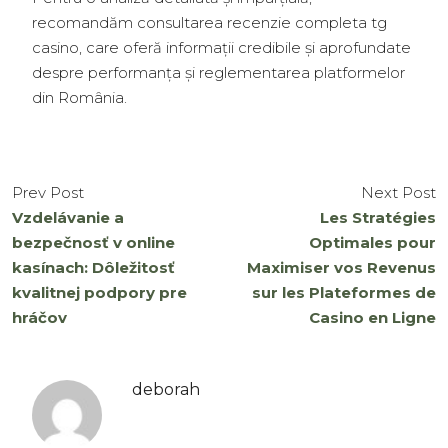
recomandăm consultarea recenzie completa tg
casino, care oferă informații credibile și aprofundate
despre performanța și reglementarea platformelor
din România.
Prev Post
Next Post
Vzdelávanie a
Les Stratégies
bezpečnosť v online
Optimales pour
kasínach: Dôležitosť
Maximiser vos Revenus
kvalitnej podpory pre
sur les Plateformes de
hráčov
Casino en Ligne
deborah