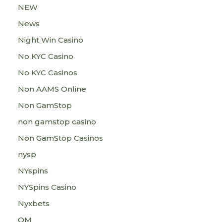
NEW
News
Night Win Casino
No KYC Casino
No KYC Casinos
Non AAMS Online
Non GamStop
non gamstop casino
Non GamStop Casinos
nysp
NYspins
NYSpins Casino
Nyxbets
OM