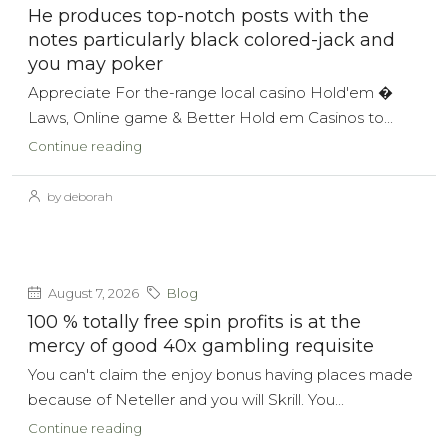
He produces top-notch posts with the
notes particularly black colored-jack and
you may poker
Appreciate For the-range local casino Hold'em �
Laws, Online game & Better Hold em Casinos to...
Continue reading
by deborah
August 7, 2026
Blog
100 % totally free spin profits is at the
mercy of good 40x gambling requisite
You can't claim the enjoy bonus having places made
because of Neteller and you will Skrill. You...
Continue reading