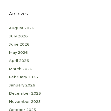
Archives
August 2026
July 2026
June 2026
May 2026
April 2026
March 2026
February 2026
January 2026
December 2025
November 2025
October 2025