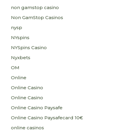
non gamstop casino
Non GamStop Casinos
nysp
NYspins
NYSpins Casino
Nyxbets
OM
Online
Online Casino
Online Casino
Online Casino Paysafe
Online Casino Paysafecard 10€
online casinos