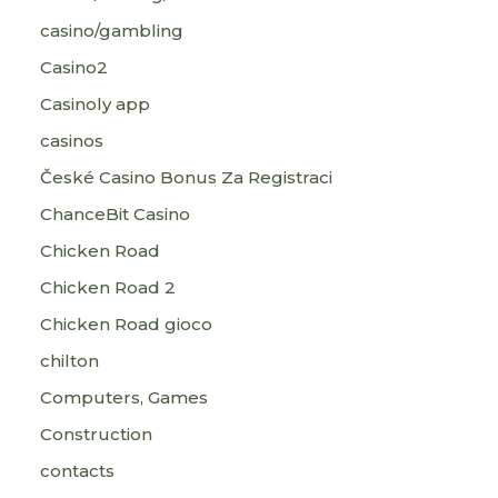
casino/gambling
Casino2
Casinoly app
casinos
České Casino Bonus Za Registraci
ChanceBit Casino
Chicken Road
Chicken Road 2
Chicken Road gioco
chilton
Computers, Games
Construction
contacts