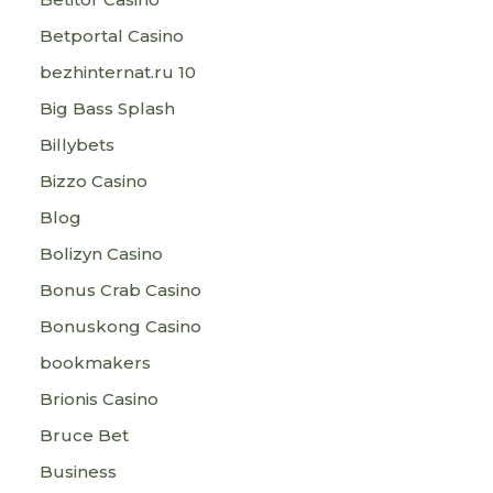
Betportal Casino
bezhinternat.ru 10
Big Bass Splash
Billybets
Bizzo Casino
Blog
Bolizyn Casino
Bonus Crab Casino
Bonuskong Casino
bookmakers
Brionis Casino
Bruce Bet
Business