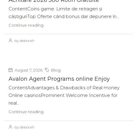
Achitare 2026 500 Rotiri Gratuite
ContentCoins game: Limite de retrageri și
câștiguriTop Oferte când bonus dar depunere în...
Continue reading
by deborah
August 7, 2026
Blog
Avalon Agent Programs online Enjoy
ContentAdvantages & Drawbacks of Real money
Online casinosProminent Welcome Incentive for
real...
Continue reading
by deborah