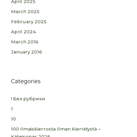
April 2025
March 2025
February 2025
April 2024
March 2016
January 2016
Categories
! Без рубрики
1
10
100 Ilmaiskierrosta Ilman Kierrätystä –
Käteisopas 2026