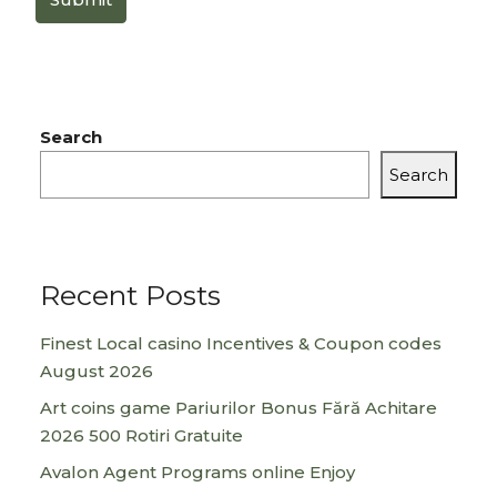
Search
Search
Recent Posts
Finest Local casino Incentives & Coupon codes
August 2026
Art coins game Pariurilor Bonus Fără Achitare
2026 500 Rotiri Gratuite
Avalon Agent Programs online Enjoy