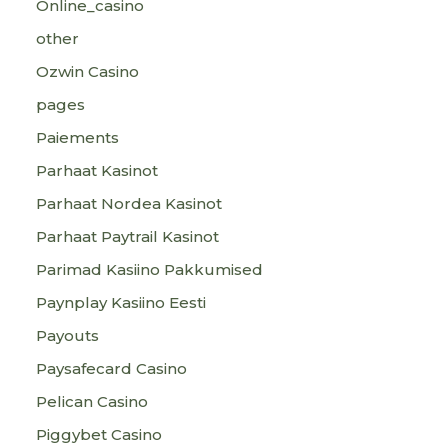
Online_casino
other
Ozwin Casino
pages
Paiements
Parhaat Kasinot
Parhaat Nordea Kasinot
Parhaat Paytrail Kasinot
Parimad Kasiino Pakkumised
Paynplay Kasiino Eesti
Payouts
Paysafecard Casino
Pelican Casino
Piggybet Casino