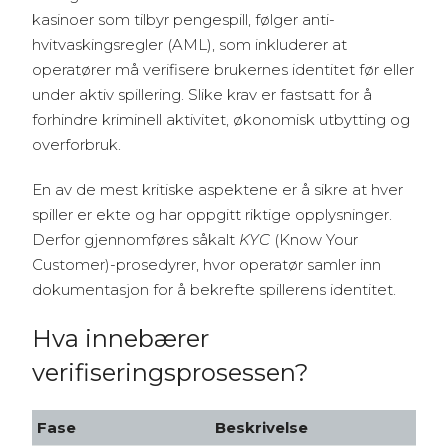
kasinoer som tilbyr pengespill, følger anti-
hvitvaskingsregler (AML), som inkluderer at
operatører må verifisere brukernes identitet før eller
under aktiv spillering. Slike krav er fastsatt for å
forhindre kriminell aktivitet, økonomisk utbytting og
overforbruk.
En av de mest kritiske aspektene er å sikre at hver
spiller er ekte og har oppgitt riktige opplysninger.
Derfor gjennomføres såkalt
KYC
(Know Your
Customer)-prosedyrer, hvor operatør samler inn
dokumentasjon for å bekrefte spillerens identitet.
Hva innebærer
verifiseringsprosessen?
Fase
Beskrivelse