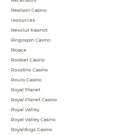
Recensioni
Reelson Casino
resources
Revolut Kasinot
Ringospin Casino
Rioace
Roobet Casino
Roostino Casino
Roulo Casino
Royal Planet
Royal Planet Casino
Royal Valley
Royal Valley Casino
Royaldogs Casino