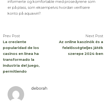
informerte og komfortable med prosedyrene som
er på plass, som eksempelvis hvordan verifisere
konto på aquawin?.
Prev Post
Next Post
La creciente
Az online kaszinók és a
popularidad de los
felelősségteljes játék
casinos en línea ha
szerepe 2024-ben
transformado la
industria del juego,
permitiendo
deborah