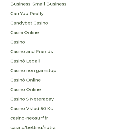
Business, Small Business
Can You Really
Candybet Casino
Casini Online
Casino
Casino and Friends
Casinò Legali
Casino non gamstop
Casinò Online
Casino Online
Casino S Neterapay
Casino Vklad 50 Kč
casino-neosurf.fr
casino/betting/nutra