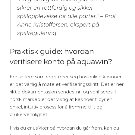
sikrer en rettferdig og sikker
spillopplevelse for alle parter.” – Prof.
Anne Kristoffersen, ekspert på
spillregulering
Praktisk guide: hvordan
verifisere konto på aquawin?
For spillere som registrerer seg hos online kasinoer,
er det vanlig å møte et verifiseringsskritt. Det er her
riktig dokumentasjon sendes inn og verifiseres. I
norsk marked er det viktig at kasinoer tilbyr en
enkel, intuitiv prosess for å fremme tillit og
brukervennlighet.
Hvis du er usikker på hvordan du går frem, kan du