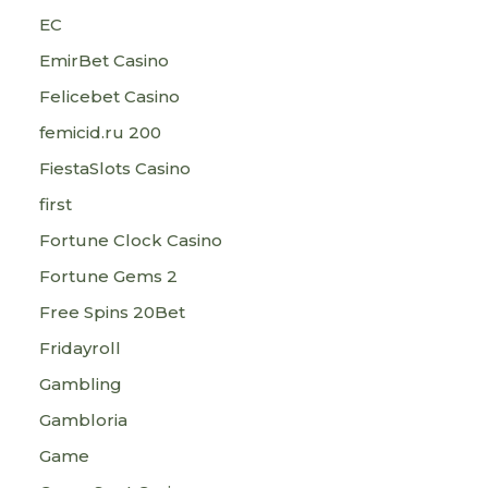
EC
EmirBet Casino
Felicebet Casino
femicid.ru 200
FiestaSlots Casino
first
Fortune Clock Casino
Fortune Gems 2
Free Spins 20Bet
Fridayroll
Gambling
Gambloria
Game