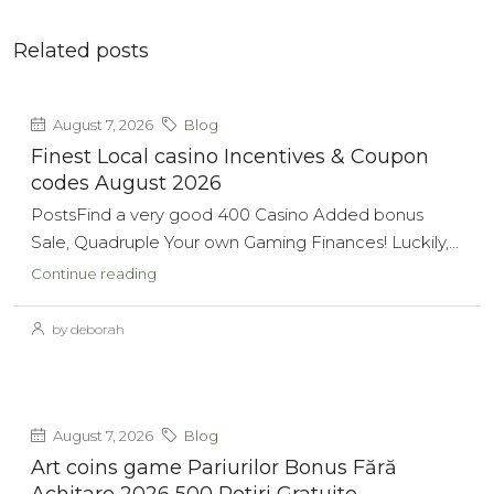
Related posts
August 7, 2026
Blog
Finest Local casino Incentives & Coupon
codes August 2026
PostsFind a very good 400 Casino Added bonus
Sale, Quadruple Your own Gaming Finances! Luckily,...
Continue reading
by deborah
August 7, 2026
Blog
Art coins game Pariurilor Bonus Fără