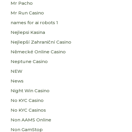
Mr Pacho
Mr Run Casino
names for ai robots 1
Nejlepsi Kasina
Nejlepší Zahraniční Casino
Německé Online Casino
Neptune Casino
NEW
News
Night Win Casino
No KYC Casino
No KYC Casinos
Non AAMS Online
Non GamStop