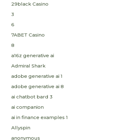
29black Casino
3
6
7ABET Casino
8
a16z generative ai
Admiral Shark
adobe generative ai 1
adobe generative ai 8
ai chatbot bard 3
ai companion
ai in finance examples 1
Allyspin
anonymous