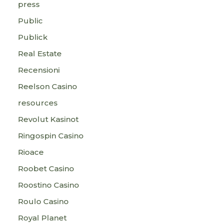
press
Public
Publick
Real Estate
Recensioni
Reelson Casino
resources
Revolut Kasinot
Ringospin Casino
Rioace
Roobet Casino
Roostino Casino
Roulo Casino
Royal Planet