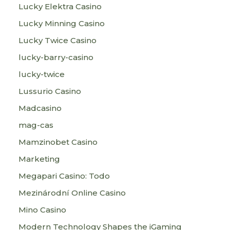
Lucky Elektra Casino
Lucky Minning Casino
Lucky Twice Casino
lucky-barry-casino
lucky-twice
Lussurio Casino
Madcasino
mag-cas
Mamzinobet Casino
Marketing
Megapari Casino: Todo
Mezinárodní Online Casino
Mino Casino
Modern Technology Shapes the iGaming