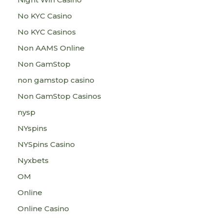
No KYC Casino
No KYC Casinos
Non AAMS Online
Non GamStop
non gamstop casino
Non GamStop Casinos
nysp
NYspins
NYSpins Casino
Nyxbets
OM
Online
Online Casino