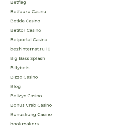
Betflag
Betfouru Casino
Betida Casino
Betitor Casino
Betportal Casino
bezhinternat.ru 10
Big Bass Splash
Billybets
Bizzo Casino
Blog
Bolizyn Casino
Bonus Crab Casino
Bonuskong Casino
bookmakers