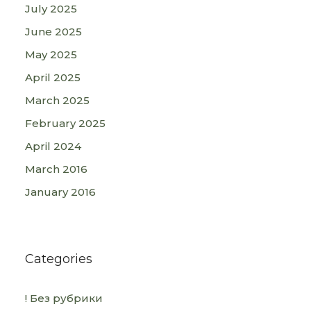
July 2025
June 2025
May 2025
April 2025
March 2025
February 2025
April 2024
March 2016
January 2016
Categories
! Без рубрики