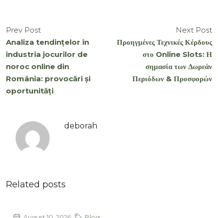
Prev Post
Next Post
Analiza tendințelor în
Προηγμένες Τεχνικές Κέρδους
industria jocurilor de
στο Online Slots: Η
noroc online din
σημασία των Δωρεάν
România: provocări și
Περιόδων & Προσφορών
oportunități
deborah
Related posts
August 10, 2026
Blog