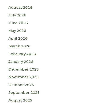
August 2026
July 2026
June 2026
May 2026
April 2026
March 2026
February 2026
January 2026
December 2025
November 2025
October 2025
September 2025
August 2025