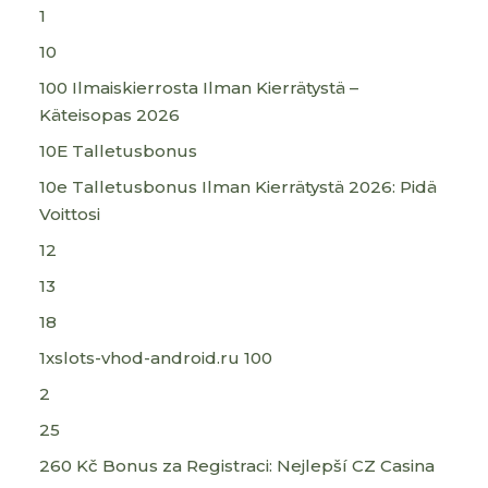
1
10
100 Ilmaiskierrosta Ilman Kierrätystä –
Käteisopas 2026
10E Talletusbonus
10e Talletusbonus Ilman Kierrätystä 2026: Pidä
Voittosi
12
13
18
1xslots-vhod-android.ru 100
2
25
260 Kč Bonus za Registraci: Nejlepší CZ Casina