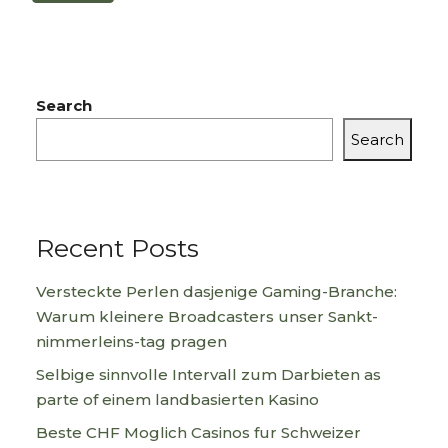
Search
Search
Recent Posts
Versteckte Perlen dasjenige Gaming-Branche:
Warum kleinere Broadcasters unser Sankt-
nimmerleins-tag pragen
Selbige sinnvolle Intervall zum Darbieten as
parte of einem landbasierten Kasino
Beste CHF Moglich Casinos fur Schweizer