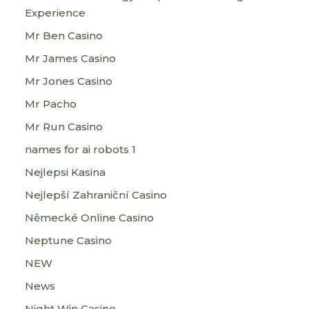
Experience
Mr Ben Casino
Mr James Casino
Mr Jones Casino
Mr Pacho
Mr Run Casino
names for ai robots 1
Nejlepsi Kasina
Nejlepší Zahraniční Casino
Německé Online Casino
Neptune Casino
NEW
News
Night Win Casino