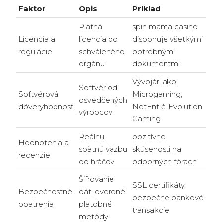
Faktor
Opis
Príklad
Platná
spin mama casino
Licencia a
licencia od
disponuje všetkými
regulácie
schváleného
potrebnými
orgánu
dokumentmi.
Vývojári ako
Softvér od
Softvérová
Microgaming,
osvedčených
dôveryhodnosť
NetEnt či Evolution
výrobcov
Gaming
Reálnu
pozitívne
Hodnotenia a
spätnú väzbu
skúsenosti na
recenzie
od hráčov
odborných fórach
Šifrovanie
SSL certifikáty,
Bezpečnostné
dát, overené
bezpečné bankové
opatrenia
platobné
transakcie
metódy