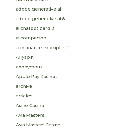
adobe generative ai 1
adobe generative ai 8
ai chatbot bard 3
ai companion
ai in finance examples 1
Allyspin
anonymous
Apple Pay Kasinot
archive
articles
Asino Casino
Avia Masters
Avia Masters Casino