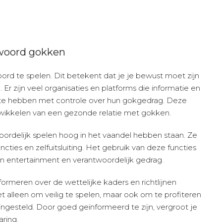
twoord gokken
ord te spelen. Dit betekent dat je je bewust moet zijn
. Er zijn veel organisaties en platforms die informatie en
ite hebben met controle over hun gokgedrag. Deze
twikkelen van een gezonde relatie met gokken.
woordelijk spelen hoog in het vaandel hebben staan. Ze
ncties en zelfuitsluiting. Het gebruik van deze functies
en entertainment en verantwoordelijk gedrag.
formeren over de wettelijke kaders en richtlijnen
et alleen om veilig te spelen, maar ook om te profiteren
ngesteld. Door goed geïnformeerd te zijn, vergroot je
aring.