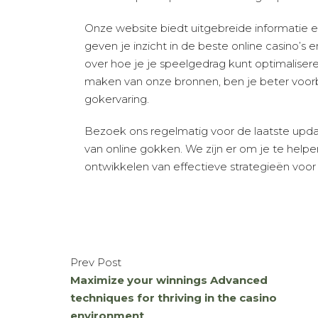
Onze website biedt uitgebreide informatie
geven je inzicht in de beste online casino’s
over hoe je je speelgedrag kunt optimalise
maken van onze bronnen, ben je beter voorbe
gokervaring.
Bezoek ons regelmatig voor de laatste upd
van online gokken. We zijn er om je te help
ontwikkelen van effectieve strategieën voor
Prev Post
Maximize your winnings Advanced
techniques for thriving in the casino
environment