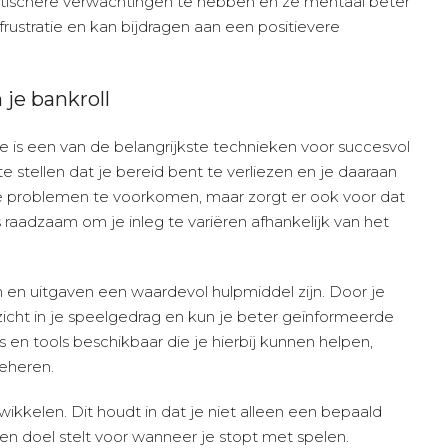
istischere verwachtingen te hebben en ze mentaal beter
frustratie en kan bijdragen aan een positievere
 je bankroll
 is een van de belangrijkste technieken voor succesvol
e stellen dat je bereid bent te verliezen en je daaraan
ële problemen te voorkomen, maar zorgt er ook voor dat
 raadzaam om je inleg te variëren afhankelijk van het
 en uitgaven een waardevol hulpmiddel zijn. Door je
nzicht in je speelgedrag en kun je beter geïnformeerde
s en tools beschikbaar die je hierbij kunnen helpen,
eheren.
wikkelen. Dit houdt in dat je niet alleen een bepaald
en doel stelt voor wanneer je stopt met spelen.