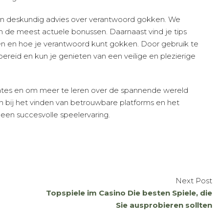
 en deskundig advies over verantwoord gokken. We
 en de meest actuele bonussen. Daarnaast vind je tips
ren en hoe je verantwoord kunt gokken. Door gebruik te
reid en kun je genieten van een veilige en plezierige
ates en om meer te leren over de spannende wereld
en bij het vinden van betrouwbare platforms en het
 een succesvolle speelervaring.
Next Post
Topspiele im Casino Die besten Spiele, die
Sie ausprobieren sollten