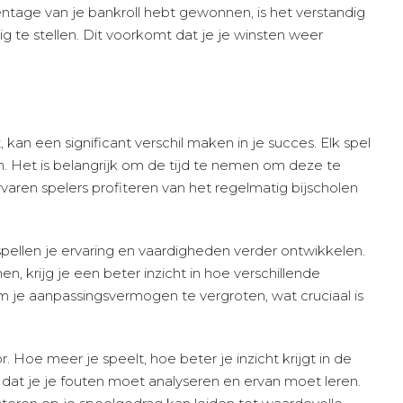
ntage van je bankroll hebt gewonnen, is het verstandig
ig te stellen. Dit voorkomt dat je je winsten weer
 kan een significant verschil maken in je succes. Elk spel
en. Het is belangrijk om de tijd te nemen om deze te
rvaren spelers profiteren van het regelmatig bijscholen
spellen je ervaring en vaardigheden verder ontwikkelen.
, krijg je een beter inzicht in hoe verschillende
m je aanpassingsvermogen te vergroten, wat cruciaal is
. Hoe meer je speelt, hoe beter je inzicht krijgt in de
 dat je je fouten moet analyseren en ervan moet leren.