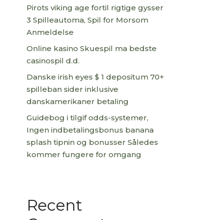
Pirots viking age fortil rigtige gysser
3 Spilleautoma, Spil for Morsom
Anmeldelse
Online kasino Skuespil ma bedste
casinospil d.d.
Danske irish eyes $ 1 depositum 70+
spilleban sider inklusive
danskamerikaner betaling
Guidebog i tilgif odds-systemer,
Ingen indbetalingsbonus banana
splash tipnin og bonusser Således
kommer fungere for omgang
Recent