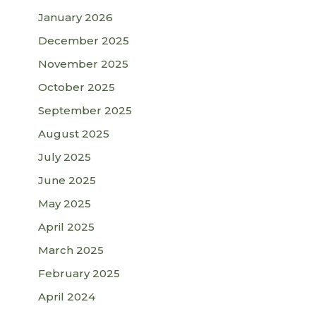
January 2026
December 2025
November 2025
October 2025
September 2025
August 2025
July 2025
June 2025
May 2025
April 2025
March 2025
February 2025
April 2024