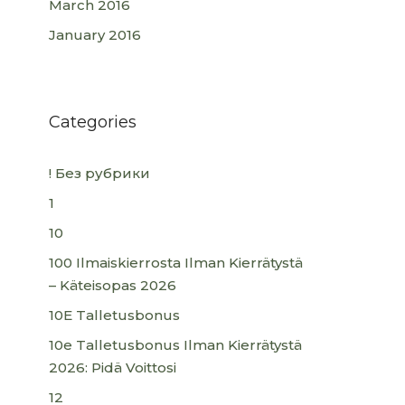
March 2016
January 2016
Categories
! Без рубрики
1
10
100 Ilmaiskierrosta Ilman Kierrätystä
– Käteisopas 2026
10E Talletusbonus
10e Talletusbonus Ilman Kierrätystä
2026: Pidä Voittosi
12