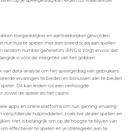
cteren op je speelgedrag kan leiden tot waardevolle
.
okken toegankelijker en aantrekkelijker geworden.
 hun huis te spelen met een breed scala aan spellen.
n random number generators (RNG’s) zorgt ervoor dat
langrijk is voor de integriteit van het gokken.
ik van data-analyse om het speelgedrag van gebruikers
iseerde ervaringen te bieden en bonussen aan te bieden
speler. Dit kan leiden tot een verhoogde
r zowel de speler als het casino.
le apps en online platforms om hun gaming-ervaring
verschillende hulpmiddelen, zoals live dealer spellen en
rijken. Het is belangrijk om op de hoogte te blijven van
om effectiever te spelen en je strategieën aan te