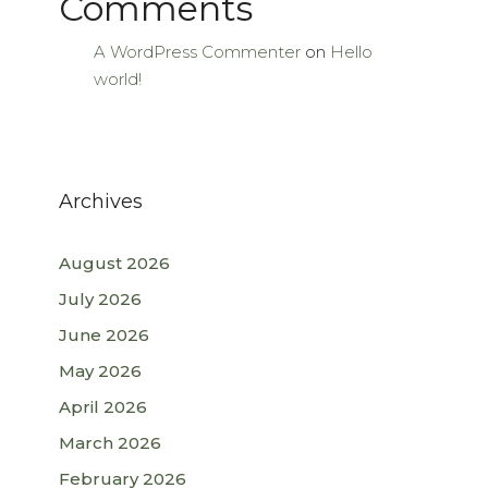
Comments
A WordPress Commenter
on
Hello
world!
Archives
August 2026
July 2026
June 2026
May 2026
April 2026
March 2026
February 2026