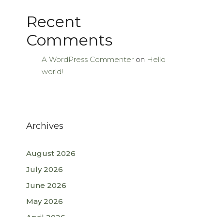
Recent
Comments
A WordPress Commenter
on
Hello
world!
Archives
August 2026
July 2026
June 2026
May 2026