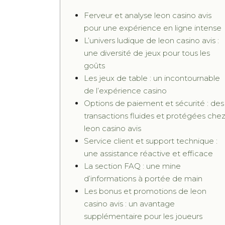
Ferveur et analyse leon casino avis
pour une expérience en ligne intense
L’univers ludique de leon casino avis :
une diversité de jeux pour tous les
goûts
Les jeux de table : un incontournable
de l’expérience casino
Options de paiement et sécurité : des
transactions fluides et protégées che
leon casino avis
Service client et support technique :
une assistance réactive et efficace
La section FAQ : une mine
d’informations à portée de main
Les bonus et promotions de leon
casino avis : un avantage
supplémentaire pour les joueurs