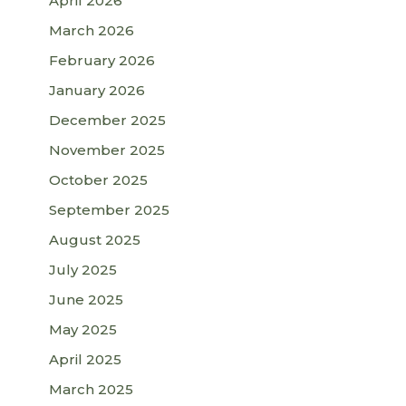
April 2026
March 2026
February 2026
January 2026
December 2025
November 2025
October 2025
September 2025
August 2025
July 2025
June 2025
May 2025
April 2025
March 2025