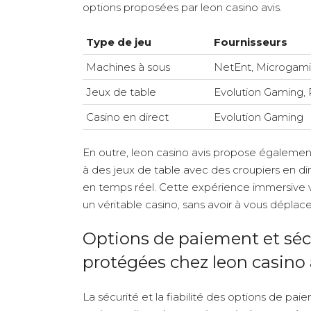
options proposées par leon casino avis.
Type de jeu
Fournisseurs
Machines à sous
NetEnt, Microgami
Jeux de table
Evolution Gaming, 
Casino en direct
Evolution Gaming
En outre, leon casino avis propose égalemen
à des jeux de table avec des croupiers en dir
en temps réel. Cette expérience immersive 
un véritable casino, sans avoir à vous déplace
Options de paiement et sécur
protégées chez leon casino 
La sécurité et la fiabilité des options de pai