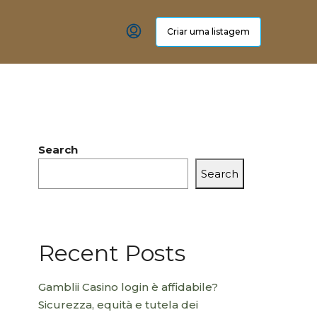
Criar uma listagem
Search
Search
Recent Posts
Gamblii Casino login è affidabile?
Sicurezza, equità e tutela dei