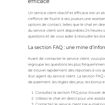
efficace
Un service client réactif et efficace est un a
s’efforce de fournir à ses joueurs une assista
options de contact, telles que le chat en dire
du service client sont disponibles 24 heures s
questions et de vous aider à résoudre les é
La section FAQ : une mine d’info
Avant de contacter le service client, vous po
regroupe les questions les plus fréquemment
de trouver rapidement des réponses à vos que
d’un agent du service client. La section FAQ c
de paiement, les règles des jeux, les bonus e
Consultez la section FAQ pour trouver d
Utilisez le chat en direct pour une assi
Contactez le service client par e-mail p