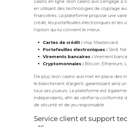
casino en ligne. leon casino avis s’engage à o
en utilisant des technologies de cryptage av
financières. La plateforme propose une vari
crédit, les portefeuilles électroniques et le
l’option qui lui convient le mieux.
Cartes de crédit :
Visa, Mastercard
Portefeuilles électroniques :
Skrill, N
Virements bancaires :
Virement bancai
Cryptomonnaies :
Bitcoin, Ethereum, L
De plus, leon casino avis met en place des m
le blanchiment d’argent, garantissant ainsi 
tous ses joueurs. La plateforme est égaleme
indépendants, afin de vérifier la conformité
de sécurité et de jeu responsable.
Service client et support te