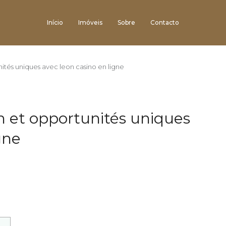
Início
Imóveis
Sobre
Contacto
tés uniques avec leon casino en ligne
et opportunités uniques
gne