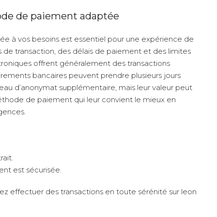
ode de paiement adaptée
e à vos besoins est essentiel pour une expérience de
s de transaction, des délais de paiement et des limites
ectroniques offrent généralement des transactions
 virements bancaires peuvent prendre plusieurs jours
veau d’anonymat supplémentaire, mais leur valeur peut
 méthode de paiement qui leur convient le mieux en
igences.
ait.
nt est sécurisée.
z effectuer des transactions en toute sérénité sur leon