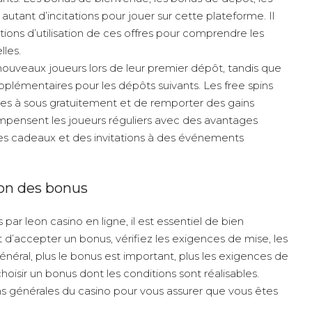
autant d’incitations pour jouer sur cette plateforme. Il
tions d’utilisation de ces offres pour comprendre les
lles.
uveaux joueurs lors de leur premier dépôt, tandis que
pplémentaires pour les dépôts suivants. Les free spins
es à sous gratuitement et de remporter des gains
mpensent les joueurs réguliers avec des avantages
des cadeaux et des invitations à des événements
tion des bonus
par leon casino en ligne, il est essentiel de bien
t d’accepter un bonus, vérifiez les exigences de mise, les
 général, plus le bonus est important, plus les exigences de
hoisir un bonus dont les conditions sont réalisables.
ns générales du casino pour vous assurer que vous êtes