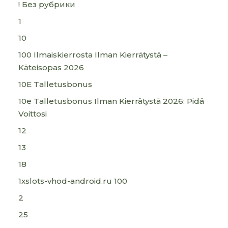
! Без рубрики
1
10
100 Ilmaiskierrosta Ilman Kierrätystä –
Käteisopas 2026
10E Talletusbonus
10e Talletusbonus Ilman Kierrätystä 2026: Pidä
Voittosi
12
13
18
1xslots-vhod-android.ru 100
2
25