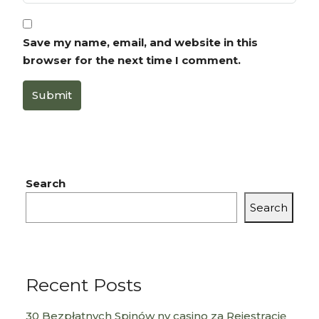
Save my name, email, and website in this
browser for the next time I comment.
Submit
Search
Search
Recent Posts
30 Bezpłatnych Spinów nv casino za Rejestrację