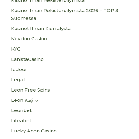
Kasino Ilman Rekisteröitymistä
Kasino Ilman Rekisteröitymistä 2026 – TOP 3
Suomessa
Kasinot Ilman Kierrätystä
Keyzino Casino
KYC
LanistaCasino
lcdoor
Légal
Leon Free Spins
Leon Καζίνο
Leonbet
Librabet
Lucky Anon Casino