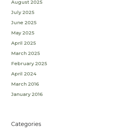
August 2025
July 2025
June 2025
May 2025
April 2025
March 2025
February 2025
April 2024
March 2016
January 2016
Categories