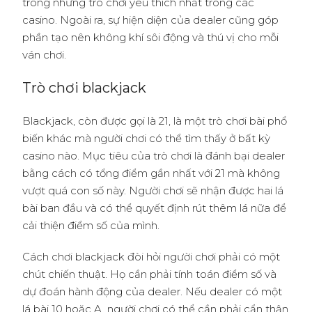
trong những trò chơi yêu thích nhất trong các
casino. Ngoài ra, sự hiện diện của dealer cũng góp
phần tạo nên không khí sôi động và thú vị cho mỗi
ván chơi.
Trò chơi blackjack
Blackjack, còn được gọi là 21, là một trò chơi bài phổ
biến khác mà người chơi có thể tìm thấy ở bất kỳ
casino nào. Mục tiêu của trò chơi là đánh bại dealer
bằng cách có tổng điểm gần nhất với 21 mà không
vượt quá con số này. Người chơi sẽ nhận được hai lá
bài ban đầu và có thể quyết định rút thêm lá nữa để
cải thiện điểm số của mình.
Cách chơi blackjack đòi hỏi người chơi phải có một
chút chiến thuật. Họ cần phải tính toán điểm số và
dự đoán hành động của dealer. Nếu dealer có một
lá bài 10 hoặc A, người chơi có thể cần phải cẩn thận