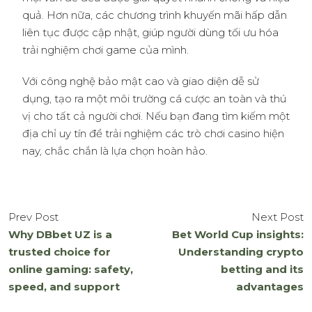
quả. Hơn nữa, các chương trình khuyến mãi hấp dẫn
liên tục được cập nhật, giúp người dùng tối ưu hóa
trải nghiệm chơi game của mình.
Với công nghệ bảo mật cao và giao diện dễ sử
dụng, tạo ra một môi trường cá cược an toàn và thú
vị cho tất cả người chơi. Nếu bạn đang tìm kiếm một
địa chỉ uy tín để trải nghiệm các trò chơi casino hiện
nay, chắc chắn là lựa chọn hoàn hảo.
Prev Post
Next Post
Why DBbet UZ is a
Bet World Cup insights:
trusted choice for
Understanding crypto
online gaming: safety,
betting and its
speed, and support
advantages