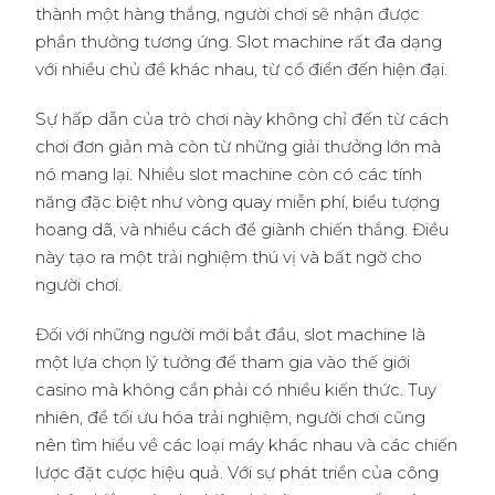
thành một hàng thắng, người chơi sẽ nhận được
phần thưởng tương ứng. Slot machine rất đa dạng
với nhiều chủ đề khác nhau, từ cổ điển đến hiện đại.
Sự hấp dẫn của trò chơi này không chỉ đến từ cách
chơi đơn giản mà còn từ những giải thưởng lớn mà
nó mang lại. Nhiều slot machine còn có các tính
năng đặc biệt như vòng quay miễn phí, biểu tượng
hoang dã, và nhiều cách để giành chiến thắng. Điều
này tạo ra một trải nghiệm thú vị và bất ngờ cho
người chơi.
Đối với những người mới bắt đầu, slot machine là
một lựa chọn lý tưởng để tham gia vào thế giới
casino mà không cần phải có nhiều kiến thức. Tuy
nhiên, để tối ưu hóa trải nghiệm, người chơi cũng
nên tìm hiểu về các loại máy khác nhau và các chiến
lược đặt cược hiệu quả. Với sự phát triển của công