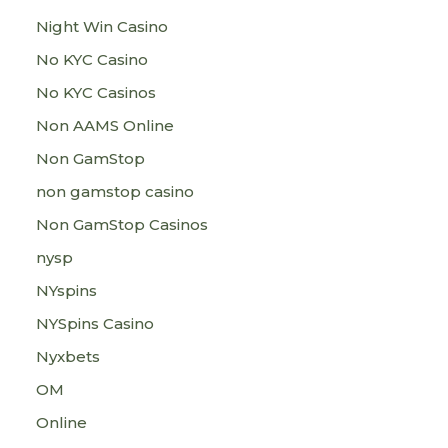
Night Win Casino
No KYC Casino
No KYC Casinos
Non AAMS Online
Non GamStop
non gamstop casino
Non GamStop Casinos
nysp
NYspins
NYSpins Casino
Nyxbets
OM
Online