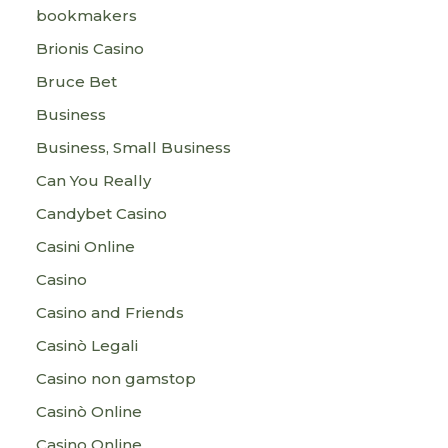
bookmakers
Brionis Casino
Bruce Bet
Business
Business, Small Business
Can You Really
Candybet Casino
Casini Online
Casino
Casino and Friends
Casinò Legali
Casino non gamstop
Casinò Online
Casino Online