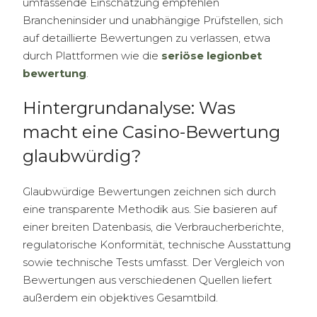
umfassende Einschätzung empfehlen
Brancheninsider und unabhängige Prüfstellen, sich
auf detaillierte Bewertungen zu verlassen, etwa
durch Plattformen wie die
seriöse legionbet
bewertung
.
Hintergrundanalyse: Was
macht eine Casino-Bewertung
glaubwürdig?
Glaubwürdige Bewertungen zeichnen sich durch
eine transparente Methodik aus. Sie basieren auf
einer breiten Datenbasis, die Verbraucherberichte,
regulatorische Konformität, technische Ausstattung
sowie technische Tests umfasst. Der Vergleich von
Bewertungen aus verschiedenen Quellen liefert
außerdem ein objektives Gesamtbild.