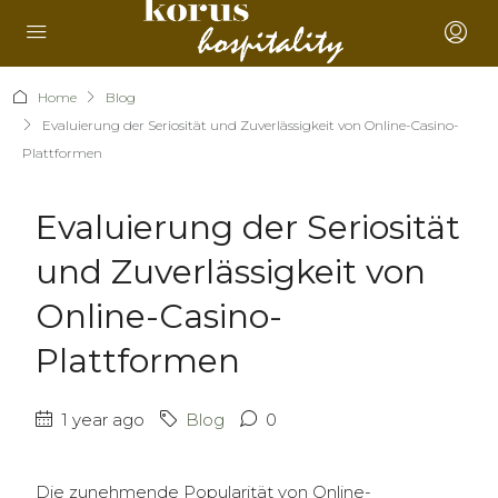
Home
Blog
Evaluierung der Seriosität und Zuverlässigkeit von Online-Casino-
Plattformen
Evaluierung der Seriosität
und Zuverlässigkeit von
Online-Casino-
Plattformen
1 year ago
Blog
0
Die zunehmende Popularität von Online-