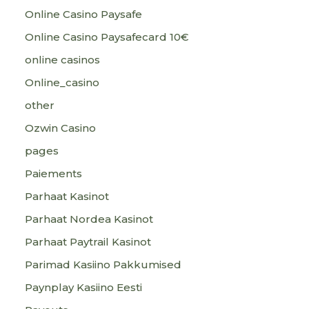
Online Casino Paysafe
Online Casino Paysafecard 10€
online casinos
Online_casino
other
Ozwin Casino
pages
Paiements
Parhaat Kasinot
Parhaat Nordea Kasinot
Parhaat Paytrail Kasinot
Parimad Kasiino Pakkumised
Paynplay Kasiino Eesti