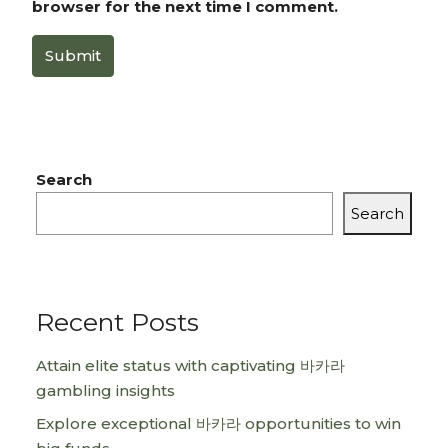
browser for the next time I comment.
Submit
Search
Search
Recent Posts
Attain elite status with captivating 바카라
gambling insights
Explore exceptional 바카라 opportunities to win