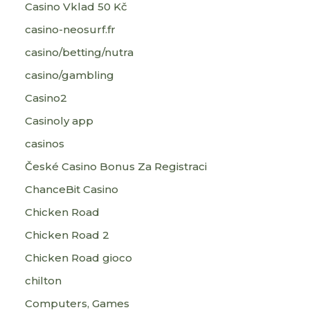
Casino Vklad 50 Kč
casino-neosurf.fr
casino/betting/nutra
casino/gambling
Casino2
Casinoly app
casinos
České Casino Bonus Za Registraci
ChanceBit Casino
Chicken Road
Chicken Road 2
Chicken Road gioco
chilton
Computers, Games