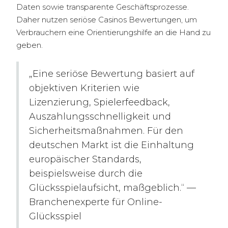
Daten sowie transparente Geschäftsprozesse.
Daher nutzen seriöse Casinos Bewertungen, um
Verbrauchern eine Orientierungshilfe an die Hand zu
geben.
„Eine seriöse Bewertung basiert auf
objektiven Kriterien wie
Lizenzierung, Spielerfeedback,
Auszahlungsschnelligkeit und
Sicherheitsmaßnahmen. Für den
deutschen Markt ist die Einhaltung
europäischer Standards,
beispielsweise durch die
Glücksspielaufsicht, maßgeblich.“ —
Branchenexperte für Online-
Glücksspiel