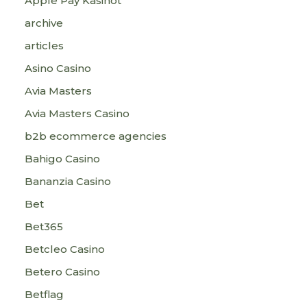
Apple Pay Kasinot
archive
articles
Asino Casino
Avia Masters
Avia Masters Casino
b2b ecommerce agencies
Bahigo Casino
Bananzia Casino
Bet
Bet365
Betcleo Casino
Betero Casino
Betflag