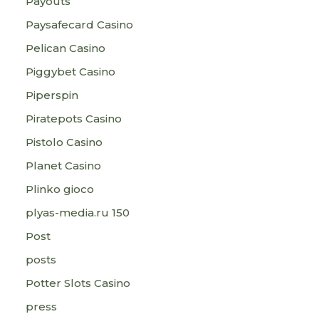
Payouts
Paysafecard Casino
Pelican Casino
Piggybet Casino
Piperspin
Piratepots Casino
Pistolo Casino
Planet Casino
Plinko gioco
plyas-media.ru 150
Post
posts
Potter Slots Casino
press