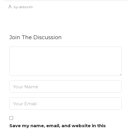
by deborah
Join The Discussion
Save my name, email, and website in this