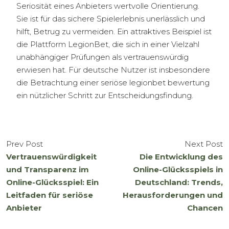
Seriosität eines Anbieters wertvolle Orientierung.
Sie ist für das sichere Spielerlebnis unerlässlich und
hilft, Betrug zu vermeiden. Ein attraktives Beispiel ist
die Plattform LegionBet, die sich in einer Vielzahl
unabhängiger Prüfungen als vertrauenswürdig
erwiesen hat. Für deutsche Nutzer ist insbesondere
die Betrachtung einer seriöse legionbet bewertung
ein nützlicher Schritt zur Entscheidungsfindung.
Prev Post
Next Post
Vertrauenswürdigkeit
Die Entwicklung des
und Transparenz im
Online-Glücksspiels in
Online-Glücksspiel: Ein
Deutschland: Trends,
Leitfaden für seriöse
Herausforderungen und
Anbieter
Chancen