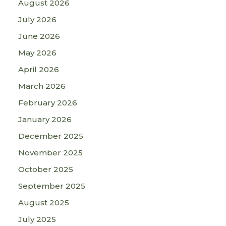
August 2026
July 2026
June 2026
May 2026
April 2026
March 2026
February 2026
January 2026
December 2025
November 2025
October 2025
September 2025
August 2025
July 2025