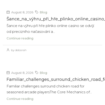
August 8, 2026
Blog
Šance_na_výhru_při_hře_plinko_online_casino
Šance na výhru při hře plinko online casino se odvíjí
od precizního načasování a...
Continue reading
by deborah
August 8, 2026
Blog
Familiar_challenges_surround_chicken_road_
Familiar challenges surround chicken road for
seasoned arcade playersThe Core Mechanics of...
Continue reading