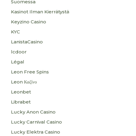
Suomessa
Kasinot Ilman Kierrätystä
Keyzino Casino
KYC
LanistaCasino
lcdoor
Légal
Leon Free Spins
Leon Καζίνο
Leonbet
Librabet
Lucky Anon Casino
Lucky Carnival Casino
Lucky Elektra Casino