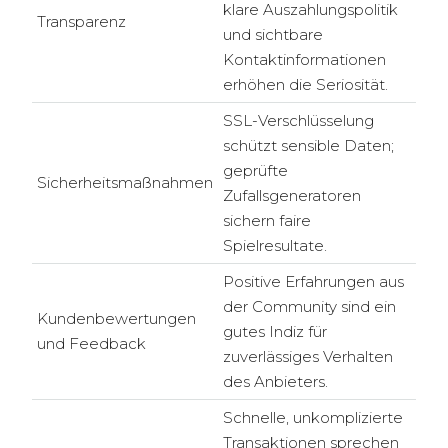
klare Auszahlungspolitik
Transparenz
und sichtbare
Kontaktinformationen
erhöhen die Seriosität.
SSL-Verschlüsselung
schützt sensible Daten;
geprüfte
Sicherheitsmaßnahmen
Zufallsgeneratoren
sichern faire
Spielresultate.
Positive Erfahrungen aus
der Community sind ein
Kundenbewertungen
gutes Indiz für
und Feedback
zuverlässiges Verhalten
des Anbieters.
Schnelle, unkomplizierte
Transaktionen sprechen