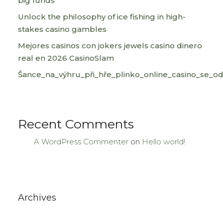
big funds
Unlock the philosophy of ice fishing in high-
stakes casino gambles
Mejores casinos con jokers jewels casino dinero
real en 2026 CasinoSlam
Šance_na_výhru_při_hře_plinko_online_casino_se_od
Recent Comments
A WordPress Commenter
on
Hello world!
Archives