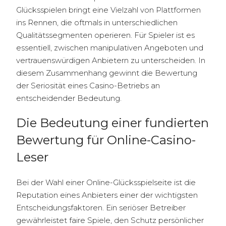
Glücksspielen bringt eine Vielzahl von Plattformen
ins Rennen, die oftmals in unterschiedlichen
Qualitätssegmenten operieren. Für Spieler ist es
essentiell, zwischen manipulativen Angeboten und
vertrauenswürdigen Anbietern zu unterscheiden. In
diesem Zusammenhang gewinnt die Bewertung
der Seriosität eines Casino-Betriebs an
entscheidender Bedeutung.
Die Bedeutung einer fundierten
Bewertung für Online-Casino-
Leser
Bei der Wahl einer Online-Glücksspielseite ist die
Reputation eines Anbieters einer der wichtigsten
Entscheidungsfaktoren. Ein seriöser Betreiber
gewährleistet faire Spiele, den Schutz persönlicher