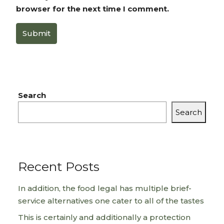
browser for the next time I comment.
Submit
Search
Search
Recent Posts
In addition, the food legal has multiple brief-
service alternatives one cater to all of the tastes
This is certainly and additionally a protection