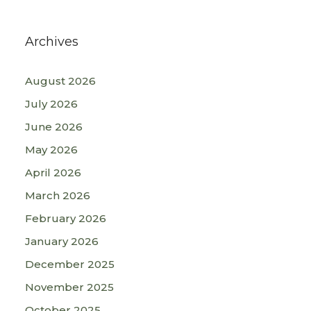
Archives
August 2026
July 2026
June 2026
May 2026
April 2026
March 2026
February 2026
January 2026
December 2025
November 2025
October 2025