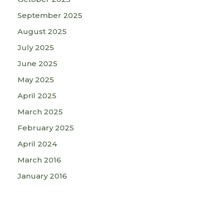
September 2025
August 2025
July 2025
June 2025
May 2025
April 2025
March 2025
February 2025
April 2024
March 2016
January 2016