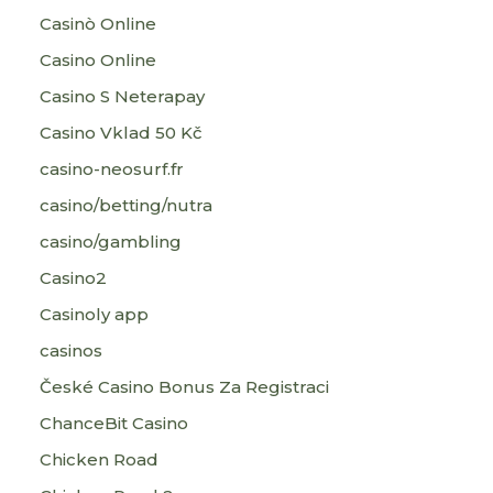
Casinò Online
Casino Online
Casino S Neterapay
Casino Vklad 50 Kč
casino-neosurf.fr
casino/betting/nutra
casino/gambling
Casino2
Casinoly app
casinos
České Casino Bonus Za Registraci
ChanceBit Casino
Chicken Road