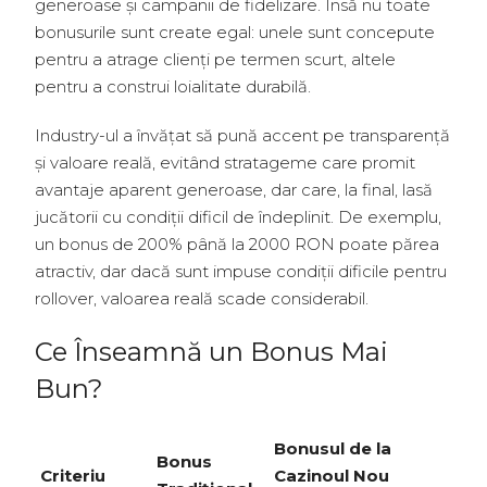
generoase și campanii de fidelizare. Însă nu toate
bonusurile sunt create egal: unele sunt concepute
pentru a atrage clienți pe termen scurt, altele
pentru a construi loialitate durabilă.
Industry-ul a învățat să pună accent pe transparență
și valoare reală, evitând stratageme care promit
avantaje aparent generoase, dar care, la final, lasă
jucătorii cu condiții dificil de îndeplinit. De exemplu,
un bonus de 200% până la 2000 RON poate părea
atractiv, dar dacă sunt impuse condiții dificile pentru
rollover, valoarea reală scade considerabil.
Ce Înseamnă un Bonus Mai
Bun?
Bonusul de la
Bonus
Criteriu
Cazinoul Nou