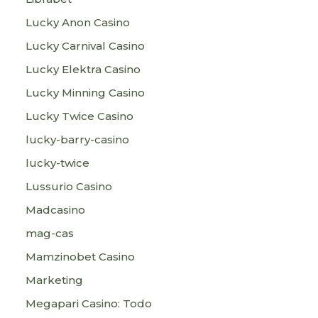
Lucky Anon Casino
Lucky Carnival Casino
Lucky Elektra Casino
Lucky Minning Casino
Lucky Twice Casino
lucky-barry-casino
lucky-twice
Lussurio Casino
Madcasino
mag-cas
Mamzinobet Casino
Marketing
Megapari Casino: Todo