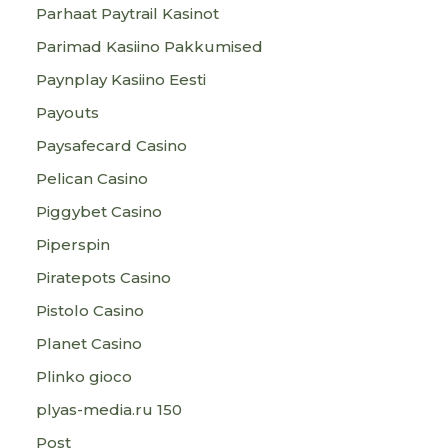
Parhaat Paytrail Kasinot
Parimad Kasiino Pakkumised
Paynplay Kasiino Eesti
Payouts
Paysafecard Casino
Pelican Casino
Piggybet Casino
Piperspin
Piratepots Casino
Pistolo Casino
Planet Casino
Plinko gioco
plyas-media.ru 150
Post