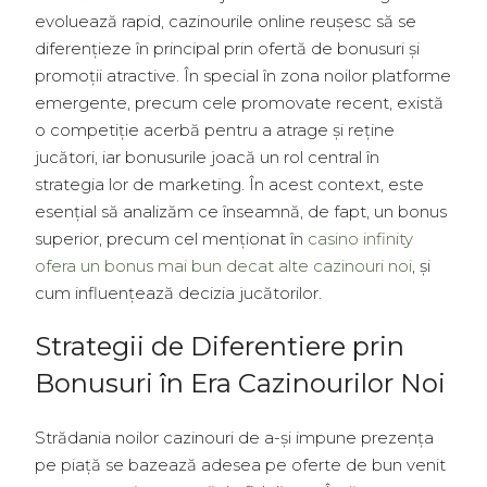
evoluează rapid, cazinourile online reușesc să se
diferențieze în principal prin ofertă de bonusuri și
promoții atractive. În special în zona noilor platforme
emergente, precum cele promovate recent, există
o competiție acerbă pentru a atrage și reține
jucători, iar bonusurile joacă un rol central în
strategia lor de marketing. În acest context, este
esențial să analizăm ce înseamnă, de fapt, un bonus
superior, precum cel menționat în
casino infinity
ofera un bonus mai bun decat alte cazinouri noi
, și
cum influențează decizia jucătorilor.
Strategii de Diferentiere prin
Bonusuri în Era Cazinourilor Noi
Strădania noilor cazinouri de a-și impune prezența
pe piață se bazează adesea pe oferte de bun venit