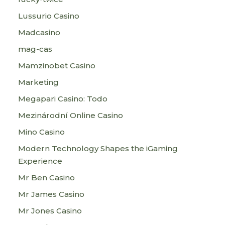
Lussurio Casino
Madcasino
mag-cas
Mamzinobet Casino
Marketing
Megapari Casino: Todo
Mezinárodní Online Casino
Mino Casino
Modern Technology Shapes the iGaming
Experience
Mr Ben Casino
Mr James Casino
Mr Jones Casino