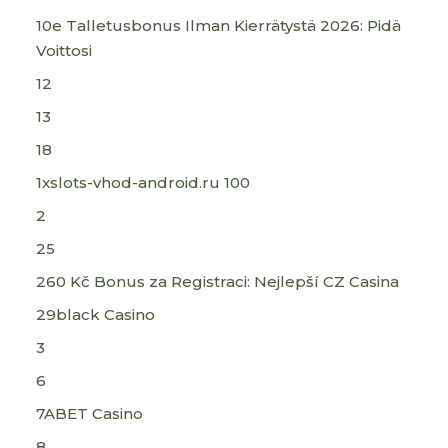
10e Talletusbonus Ilman Kierrätystä 2026: Pidä
Voittosi
12
13
18
1xslots-vhod-android.ru 100
2
25
260 Kč Bonus za Registraci: Nejlepší CZ Casina
29black Casino
3
6
7ABET Casino
8