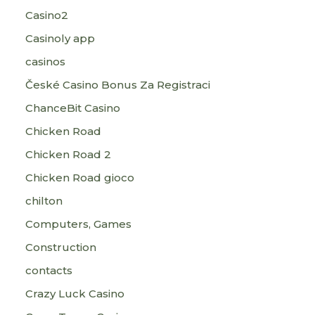
Casino2
Casinoly app
casinos
České Casino Bonus Za Registraci
ChanceBit Casino
Chicken Road
Chicken Road 2
Chicken Road gioco
chilton
Computers, Games
Construction
contacts
Crazy Luck Casino