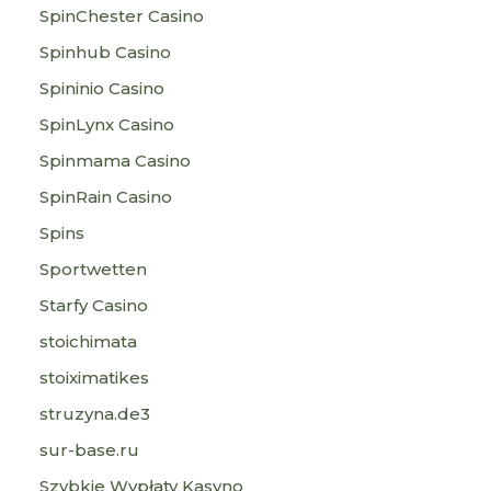
SpinChester Casino
Spinhub Casino
Spininio Casino
SpinLynx Casino
Spinmama Casino
SpinRain Casino
Spins
Sportwetten
Starfy Casino
stoichimata
stoiximatikes
struzyna.de3
sur-base.ru
Szybkie Wypłaty Kasyno