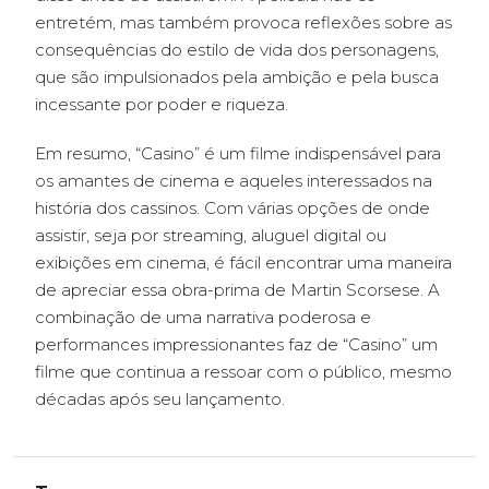
entretém, mas também provoca reflexões sobre as
consequências do estilo de vida dos personagens,
que são impulsionados pela ambição e pela busca
incessante por poder e riqueza.
Em resumo, “Casino” é um filme indispensável para
os amantes de cinema e aqueles interessados na
história dos cassinos. Com várias opções de onde
assistir, seja por streaming, aluguel digital ou
exibições em cinema, é fácil encontrar uma maneira
de apreciar essa obra-prima de Martin Scorsese. A
combinação de uma narrativa poderosa e
performances impressionantes faz de “Casino” um
filme que continua a ressoar com o público, mesmo
décadas após seu lançamento.