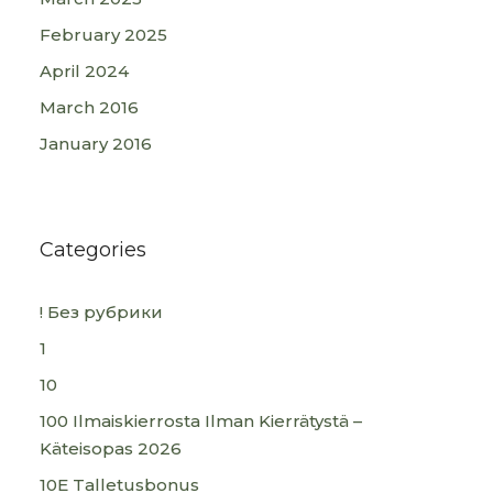
February 2025
April 2024
March 2016
January 2016
Categories
! Без рубрики
1
10
100 Ilmaiskierrosta Ilman Kierrätystä –
Käteisopas 2026
10E Talletusbonus