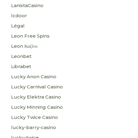
LanistaCasino
lcdoor
Légal
Leon Free Spins
Leon Καζίνο
Leonbet
Librabet
Lucky Anon Casino
Lucky Carnival Casino
Lucky Elektra Casino
Lucky Minning Casino
Lucky Twice Casino
lucky-barry-casino
lucky-twice