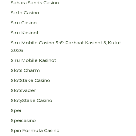
Sahara Sands Casino
Siirto Casino
Siru Casino
Siru Kasinot
Siru Mobile Casino 5 €: Parhaat Kasinot & Kulut
2026
Siru Mobile Kasinot
Slots Charm
SlotStake Casino
Slotsvader
SlotyStake Casino
Spei
Speicasino
Spin Formula Casino