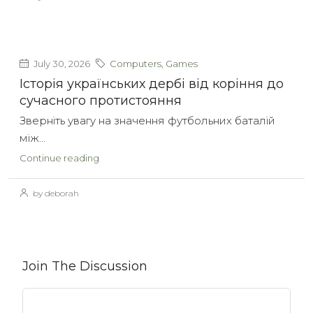
July 30, 2026
Computers, Games
Історія українських дербі від коріння до
сучасного протистояння
Зверніть увагу на значення футбольних баталій
між...
Continue reading
by deborah
Join The Discussion