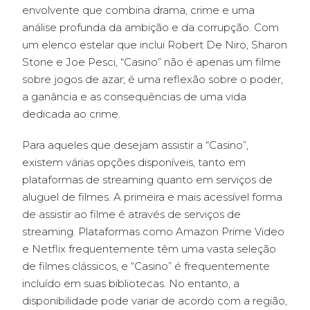
envolvente que combina drama, crime e uma
análise profunda da ambição e da corrupção. Com
um elenco estelar que inclui Robert De Niro, Sharon
Stone e Joe Pesci, “Casino” não é apenas um filme
sobre jogos de azar; é uma reflexão sobre o poder,
a ganância e as consequências de uma vida
dedicada ao crime.
Para aqueles que desejam assistir a “Casino”,
existem várias opções disponíveis, tanto em
plataformas de streaming quanto em serviços de
aluguel de filmes. A primeira e mais acessível forma
de assistir ao filme é através de serviços de
streaming. Plataformas como Amazon Prime Video
e Netflix frequentemente têm uma vasta seleção
de filmes clássicos, e “Casino” é frequentemente
incluído em suas bibliotecas. No entanto, a
disponibilidade pode variar de acordo com a região,