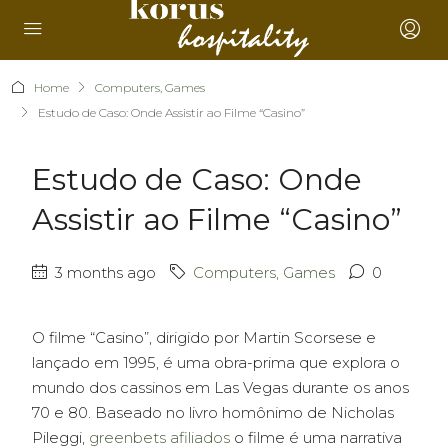
Home
Computers, Games
Estudo de Caso: Onde Assistir ao Filme “Casino”
Estudo de Caso: Onde
Assistir ao Filme “Casino”
3 months ago
Computers, Games
0
O filme “Casino”, dirigido por Martin Scorsese e
lançado em 1995, é uma obra-prima que explora o
mundo dos cassinos em Las Vegas durante os anos
70 e 80. Baseado no livro homônimo de Nicholas
Pileggi,
greenbets afiliados
o filme é uma narrativa