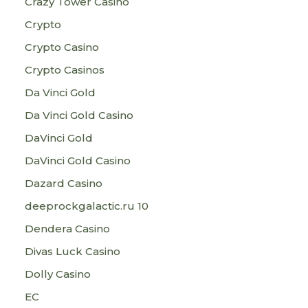
Crazy Tower Сasino
Crypto
Crypto Casino
Crypto Casinos
Da Vinci Gold
Da Vinci Gold Casino
DaVinci Gold
DaVinci Gold Casino
Dazard Casino
deeprockgalactic.ru 10
Dendera Casino
Divas Luck Casino
Dolly Casino
EC