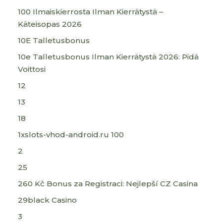
100 Ilmaiskierrosta Ilman Kierrätystä –
Käteisopas 2026
10E Talletusbonus
10e Talletusbonus Ilman Kierrätystä 2026: Pidä
Voittosi
12
13
18
1xslots-vhod-android.ru 100
2
25
260 Kč Bonus za Registraci: Nejlepší CZ Casina
29black Casino
3