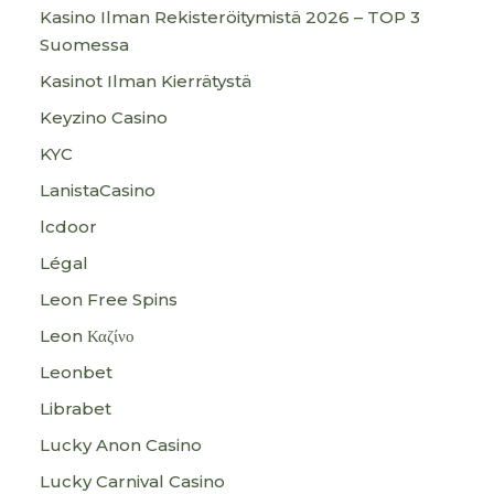
Kasino Ilman Rekisteröitymistä 2026 – TOP 3
Suomessa
Kasinot Ilman Kierrätystä
Keyzino Casino
KYC
LanistaCasino
lcdoor
Légal
Leon Free Spins
Leon Καζίνο
Leonbet
Librabet
Lucky Anon Casino
Lucky Carnival Casino