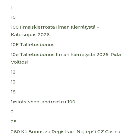
1
10
100 Ilmaiskierrosta Ilman Kierrätystä –
Käteisopas 2026
10E Talletusbonus
10e Talletusbonus Ilman Kierrätystä 2026: Pidä
Voittosi
12
13
18
1xslots-vhod-android.ru 100
2
25
260 Kč Bonus za Registraci: Nejlepší CZ Casina