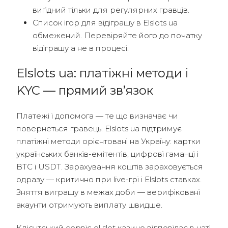
вигідний тільки для регулярних гравців.
Список ігор для відіграшу в Elslots ua
обмежений. Перевіряйте його до початку
відіграшу а не в процесі.
Elslots ua: платіжні методи і
KYC — прямий зв’язок
Платежі і допомога — те що визначає чи
повернеться гравець. Elslots ua підтримує
платіжні методи орієнтовані на Україну: картки
українських банків-емітентів, цифрові гаманці і
BTC і USDT. Зарахування коштів зараховується
одразу — критично при live-грі і Elslots ставках.
Зняття виграшу в межах доби — верифіковані
акаунти отримують виплату швидше.
Клієнтський сервіс el slot казино відповідає в чаті