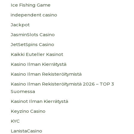
Ice Fishing Game
independent casino
Jackpot
JasminSlots Casino
JetSetSpins Casino
Kaikki Euteller Kasinot
Kasino Ilman Kierrätystä
Kasino Ilman Rekisteröitymistä
Kasino Ilman Rekisteröitymistä 2026 – TOP 3
Suomessa
Kasinot Ilman Kierrätystä
Keyzino Casino
KYC
LanistaCasino