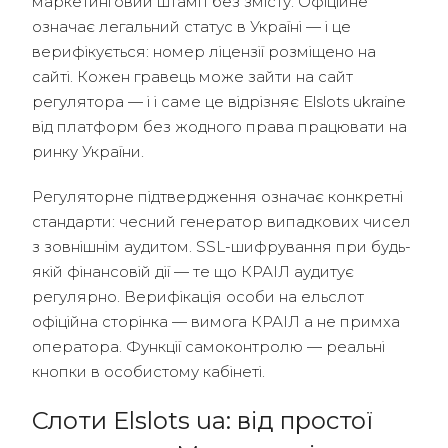
маркетинговий штамп без змісту. Офіційне
означає легальний статус в Україні — і це
верифікується: номер ліцензії розміщено на
сайті. Кожен гравець може зайти на сайт
регулятора — і і саме це відрізняє Elslots ukraine
від платформ без жодного права працювати на
ринку України.
Регуляторне підтвердження означає конкретні
стандарти: чесний генератор випадкових чисел
з зовнішнім аудитом. SSL-шифрування при будь-
якій фінансовій дії — те що КРАІЛ аудитує
регулярно. Верифікація особи на ельслот
офіційна сторінка — вимога КРАІЛ а не примха
оператора. Функції самоконтролю — реальні
кнопки в особистому кабінеті.
Слоти Elslots ua: від простої