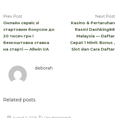
Prev Post
Next Post
Онлайн сервіс зі
Kasino & Pertaruhan
стартовим бонусом до
Rasmi Dashking88
20 тисяч грн і
Malaysia — Daftar
безкоштовна ставка
Cepat 1 Minit: Bonus ,
на старті — Allwin UA
Slot dan Cara Daftar
deborah
Related posts
August 5, 2026
Uncategorized