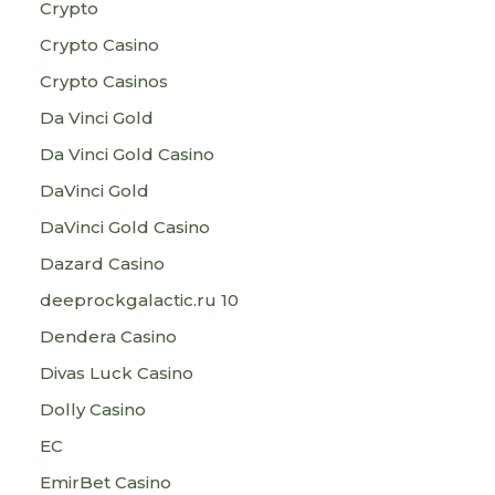
Crypto
Crypto Casino
Crypto Casinos
Da Vinci Gold
Da Vinci Gold Casino
DaVinci Gold
DaVinci Gold Casino
Dazard Casino
deeprockgalactic.ru 10
Dendera Casino
Divas Luck Casino
Dolly Casino
EC
EmirBet Casino