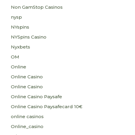
Non GamStop Casinos
nysp
NYspins
NYSpins Casino
Nyxbets
OM
Online
Online Casino
Online Casino
Online Casino Paysafe
Online Casino Paysafecard 10€
online casinos
Online_casino