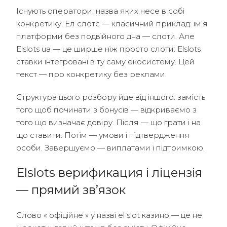
Існують оператори, назва яких несе в собі
конкретику. Ел слотс — класичний приклад: ім’я
платформи без подвійного дна — слоти. Але
Elslots ua — це ширше ніж просто слоти: Elslots
ставки інтегровані в ту саму екосистему. Цей
текст — про конкретику без реклами.
Структура цього розбору йде від іншого: замість
того щоб починати з бонусів — відкриваємо з
того що визначає довіру. Після — що грати і на
що ставити. Потім — умови і підтвердження
особи. Завершуємо — виплатами і підтримкою.
Elslots верификация і ліцензія
— прямий зв’язок
Слово « офіційне » у назві el slot казино — це не