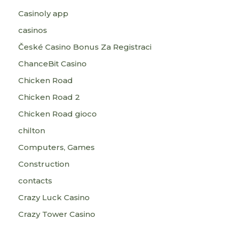
Casinoly app
casinos
České Casino Bonus Za Registraci
ChanceBit Casino
Chicken Road
Chicken Road 2
Chicken Road gioco
chilton
Computers, Games
Construction
contacts
Crazy Luck Casino
Crazy Tower Сasino