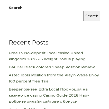
Search
Search
Recent Posts
Free £5 No-deposit Local casino United
kingdom 2026 » 5 Weight Bonus playing
Bar Bar Black colored Sheep Position Review
Aztec Idols Position from the Play’n Wade Enjoy
100 percent free Trial
Бездепозитен Extra Local Промоция на
казино ice casino Casino Guide 2026 Най-
добрите онлайн сайтове с бонуси