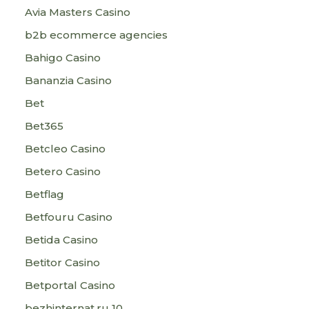
Avia Masters Casino
b2b ecommerce agencies
Bahigo Casino
Bananzia Casino
Bet
Bet365
Betcleo Casino
Betero Casino
Betflag
Betfouru Casino
Betida Casino
Betitor Casino
Betportal Casino
bezhinternat.ru 10