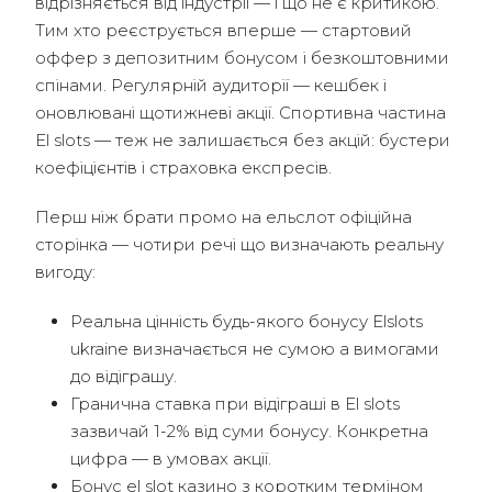
відрізняється від індустрії — і що не є критикою.
Тим хто реєструється вперше — стартовий
оффер з депозитним бонусом і безкоштовними
спінами. Регулярній аудиторії — кешбек і
оновлювані щотижневі акції. Спортивна частина
El slots — теж не залишається без акцій: бустери
коефіцієнтів і страховка експресів.
Перш ніж брати промо на ельслот офіційна
сторінка — чотири речі що визначають реальну
вигоду:
Реальна цінність будь-якого бонусу Elslots
ukraine визначається не сумою а вимогами
до відіграшу.
Гранична ставка при відіграші в El slots
зазвичай 1-2% від суми бонусу. Конкретна
цифра — в умовах акції.
Бонус el slot казино з коротким терміном