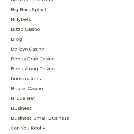
Big Bass Splash
Billybets
Bizzo Casino
Blog
Bolizyn Casino
Bonus Crab Casino
Bonuskong Casino
bookmakers
Brionis Casino
Bruce Bet
Business
Business, Small Business
Can You Really