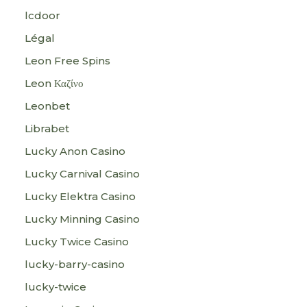
lcdoor
Légal
Leon Free Spins
Leon Καζίνο
Leonbet
Librabet
Lucky Anon Casino
Lucky Carnival Casino
Lucky Elektra Casino
Lucky Minning Casino
Lucky Twice Casino
lucky-barry-casino
lucky-twice