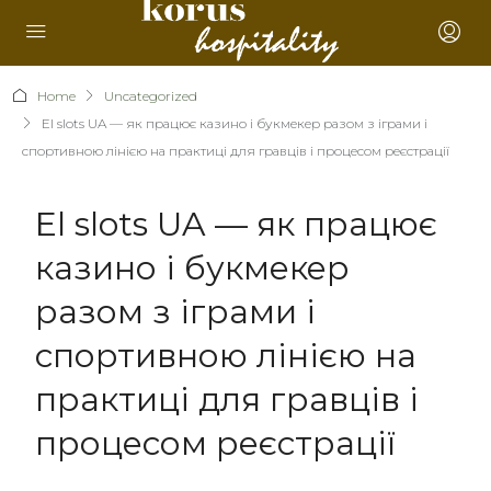
Home
Uncategorized
El slots UA — як працює казино і букмекер разом з іграми і
спортивною лінією на практиці для гравців і процесом реєстрації
El slots UA — як працює
казино і букмекер
разом з іграми і
спортивною лінією на
практиці для гравців і
процесом реєстрації