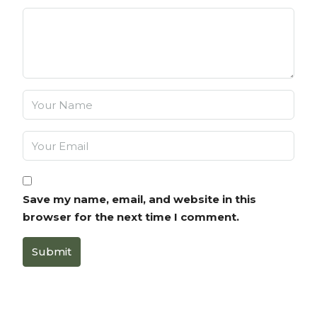
Save my name, email, and website in this
browser for the next time I comment.
Submit