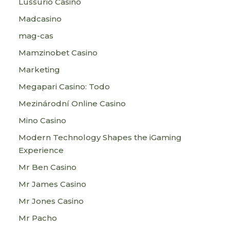
Lussurio Casino
Madcasino
mag-cas
Mamzinobet Casino
Marketing
Megapari Casino: Todo
Mezinárodní Online Casino
Mino Casino
Modern Technology Shapes the iGaming
Experience
Mr Ben Casino
Mr James Casino
Mr Jones Casino
Mr Pacho