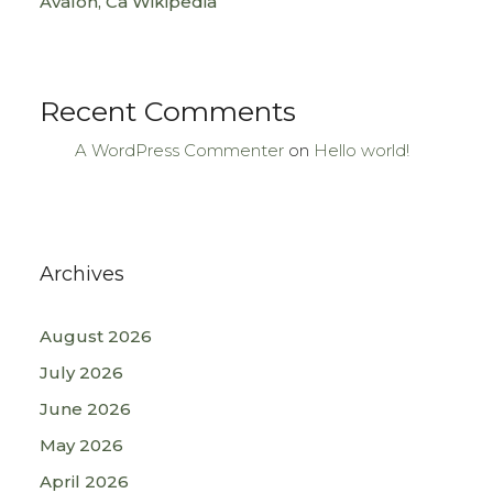
Avalon, Ca Wikipedia
Recent Comments
A WordPress Commenter
on
Hello world!
Archives
August 2026
July 2026
June 2026
May 2026
April 2026