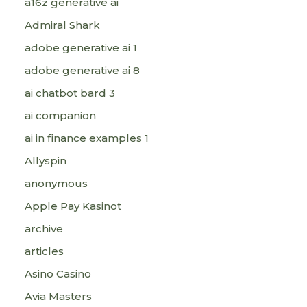
a16z generative ai
Admiral Shark
adobe generative ai 1
adobe generative ai 8
ai chatbot bard 3
ai companion
ai in finance examples 1
Allyspin
anonymous
Apple Pay Kasinot
archive
articles
Asino Casino
Avia Masters