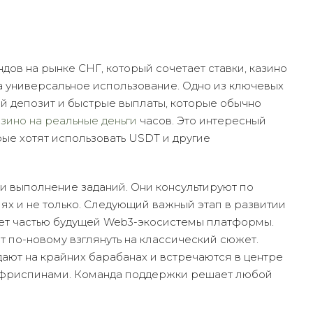
дов на рынке СНГ, который сочетает ставки, казино
а универсальное использование. Одно из ключевых
й депозит и быстрые выплаты, которые обычно
азино на реальные деньги
часов. Это интересный
рые хотят использовать USDT и другие
и выполнение заданий. Они консультируют по
иях и не только. Следующий важный этап в развитии
анет частью будущей Web3-экосистемы платформы.
 по-новому взглянуть на классический сюжет.
ают на крайних барабанах и встречаются в центре
5 фриспинами. Команда поддержки решает любой