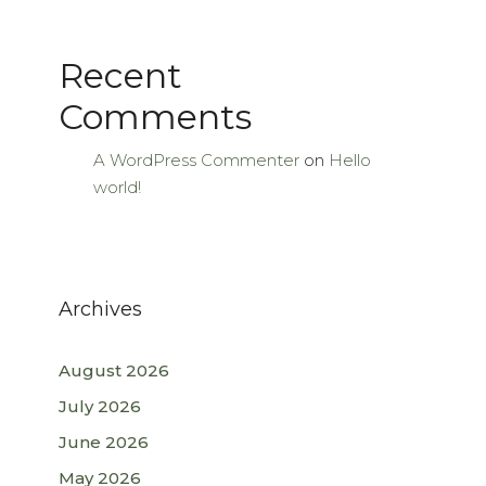
Recent
Comments
A WordPress Commenter
on
Hello
world!
Archives
August 2026
July 2026
June 2026
May 2026