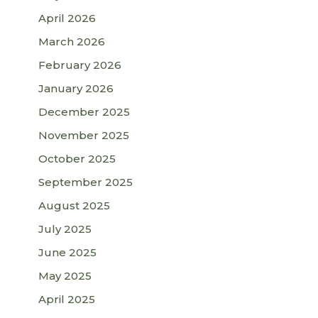
April 2026
March 2026
February 2026
January 2026
December 2025
November 2025
October 2025
September 2025
August 2025
July 2025
June 2025
May 2025
April 2025