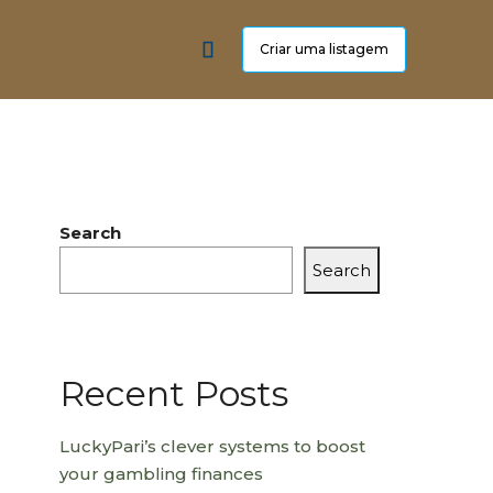
Criar uma listagem
Search
Search
Recent Posts
LuckyPari’s clever systems to boost
your gambling finances