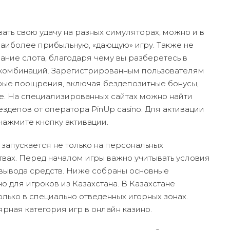
ать свою удачу на разных симуляторах, можно и в
наиболее прибыльную, «дающую» игру. Также не
ание слота, благодаря чему вы разберетесь в
 комбинаций. Зарегистрированным пользователям
рые поощрения, включая бездепозитные бонусы,
ее. На специализированных сайтах можно найти
депов от оператора PinUp casino. Для активации
 нажмите кнопку активации.
апускается не только на персональных
твах. Перед началом игры важно учитывать условия
 вывода средств. Ниже собраны основные
о для игроков из Казахстана. В Казахстане
лько в специально отведенных игорных зонах.
ярная категория игр в онлайн казино.