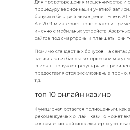
Для предотвращения мошенничества и о
процедуру верификации учетной записи.
бонусы и быстрый вывод денег. Еще в 20
А в 2019-м интернет-пользователи прим
именно с мобильных устройств. Азартны
сайтов под смартфоны и планшеты, они т
Помимо стандартных бонусов, на сайтах
начисляются баллы, которые они могут ме
клиенты получают регулярные привилеги
предоставляются эксклюзивные промо, 
т.д.
топ 10 онлайн казино
Функционал остается полноценным, как в
рекомендуемых онлайн казино может вкл
составлении рейтинга эксперты учитыва