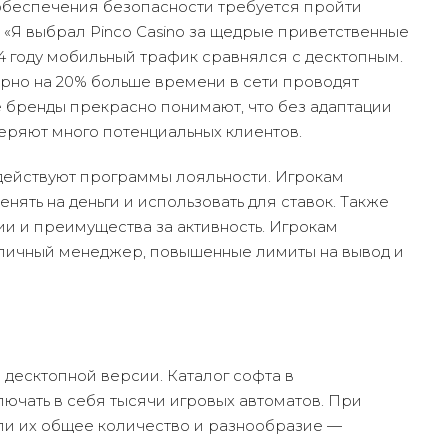
беспечения безопасности требуется пройти
 «Я выбрал Pinco Casino за щедрые приветственные
14 году мобильный трафик сравнялся с десктопным.
ерно на 20% больше времени в сети проводят
е бренды прекрасно понимают, что без адаптации
еряют много потенциальных клиентов.
 действуют программы лояльности. Игрокам
нять на деньги и использовать для ставок. Также
и и преимущества за активность. Игрокам
личный менеджер, повышенные лимиты на вывод и
 десктопной версии. Каталог софта в
ючать в себя тысячи игровых автоматов. При
ли их общее количество и разнообразие —