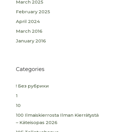
March 2025
February 2025
April 2024
March 2016
January 2016
Categories
! Без рубрики
1
10
100 Ilmaiskierrosta Ilman Kierrätystä
– Käteisopas 2026